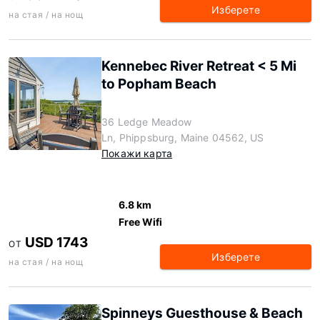
Изберете
на стая / на нощ
Kennebec River Retreat < 5 Mi
to Popham Beach
36 Ledge Meadow
Ln, Phippsburg, Maine 04562, US
Покажи карта
6.8 km
Free Wifi
USD 1743
ОТ
Изберете
на стая / на нощ
Spinneys Guesthouse & Beach