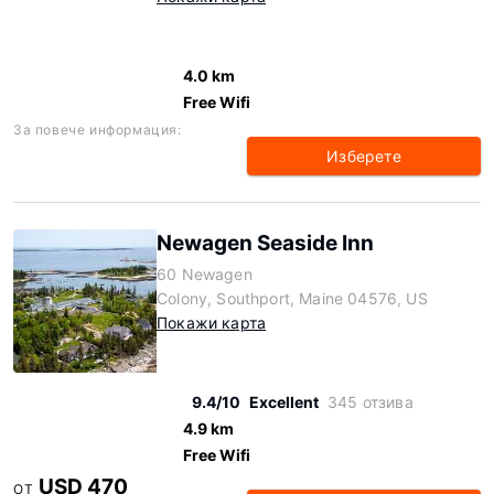
4.0 km
Free Wifi
За повече информация:
Изберете
Newagen Seaside Inn
60 Newagen
Colony, Southport, Maine 04576, US
Покажи карта
9.4/10
Excellent
345 отзива
4.9 km
Free Wifi
USD 470
ОТ