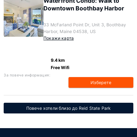
Waterfront Condo: Walk to
Downtown Boothbay Harbor
33 McFarland Point Dr, Unit 3, Boothbay
Harbor, Maine 04538, US
Покажи карта
9.4 km
Free Wifi
За повече информация:
Изберете
Повече хотели близо до Reid State Park