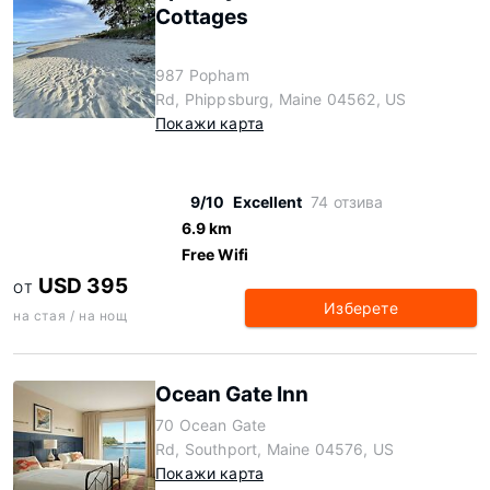
Cottages
987 Popham
Rd, Phippsburg, Maine 04562, US
Покажи карта
9/10
Excellent
74 отзива
6.9 km
Free Wifi
USD 395
ОТ
Изберете
на стая / на нощ
Ocean Gate Inn
70 Ocean Gate
Rd, Southport, Maine 04576, US
Покажи карта