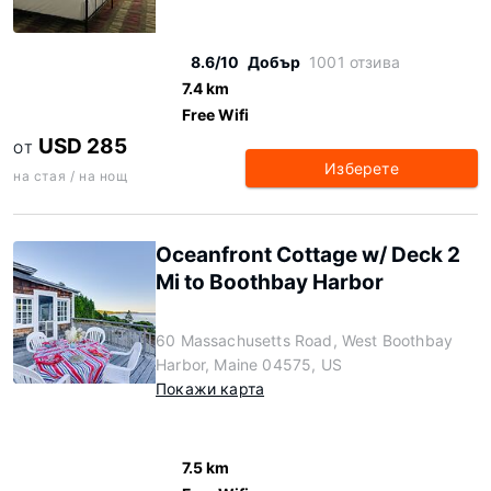
8.6/10
Добър
1001 отзива
7.4 km
Free Wifi
USD 285
ОТ
Изберете
на стая / на нощ
Oceanfront Cottage w/ Deck 2
Mi to Boothbay Harbor
60 Massachusetts Road, West Boothbay
Harbor, Maine 04575, US
Покажи карта
7.5 km