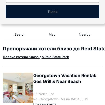
Търси
Search
Map
Nearby
Препоръчани хотели близо до Reid Stat
Повече хотели близо до Reid State Park
Georgetown Vacation Rental:
Gas Grill & Near Beach
36 North End
Rd, Georgetown, Maine 04548, US
Покажи карта