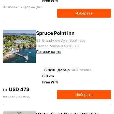
Free Wifi
За повече информация:
Изберете
Spruce Point Inn
88 Grandview Ave, Boothbay
Harbor, Maine 04538, US
Покажи карта
8.8/10
Добър
402 отзива
8.8 km
Free Wifi
USD 473
ОТ
Изберете
на стая / на нощ