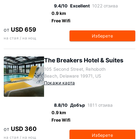
9.4/10
Excellent
1022 отзива
0.9 km
Free Wifi
USD 659
ОТ
Изберете
на стая / на нощ
The Breakers Hotel & Suites
105 Second Street, Rehoboth
Beach, Delaware 19971, US
Покажи карта
8.8/10
Добър
1811 отзива
0.9 km
Free Wifi
USD 360
ОТ
Изберете
на стая / на нощ