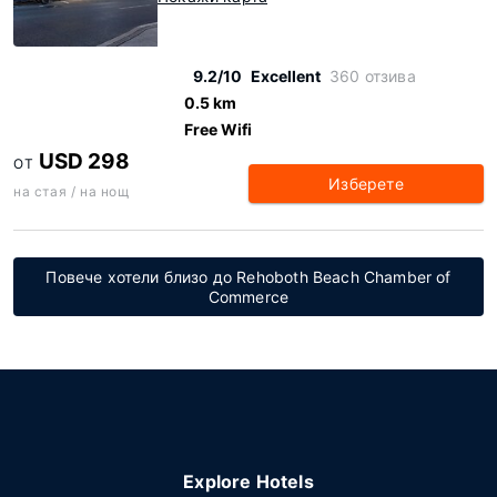
9.2/10
Excellent
360 отзива
0.5 km
Free Wifi
USD 298
ОТ
Изберете
на стая / на нощ
Повече хотели близо до Rehoboth Beach Chamber of
Commerce
Explore Hotels