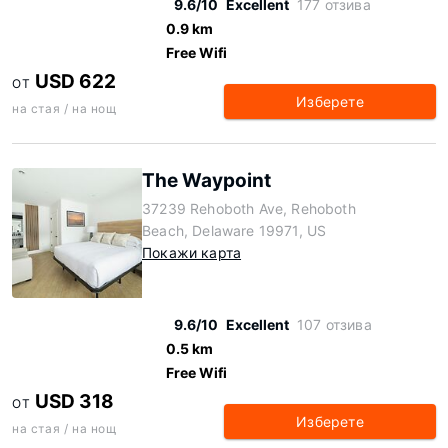
9.6/10
Excellent
177 отзива
0.9 km
Free Wifi
USD 622
ОТ
Изберете
на стая / на нощ
The Waypoint
37239 Rehoboth Ave, Rehoboth
Beach, Delaware 19971, US
Покажи карта
9.6/10
Excellent
107 отзива
0.5 km
Free Wifi
USD 318
ОТ
Изберете
на стая / на нощ