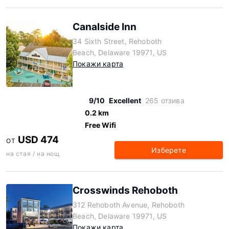
Canalside Inn
34 Sixth Street, Rehoboth
Beach, Delaware 19971, US
Покажи карта
9/10
Excellent
265 отзива
0.2 km
Free Wifi
USD 474
ОТ
Изберете
на стая / на нощ
Crosswinds Rehoboth
312 Rehoboth Avenue, Rehoboth
Beach, Delaware 19971, US
Покажи карта