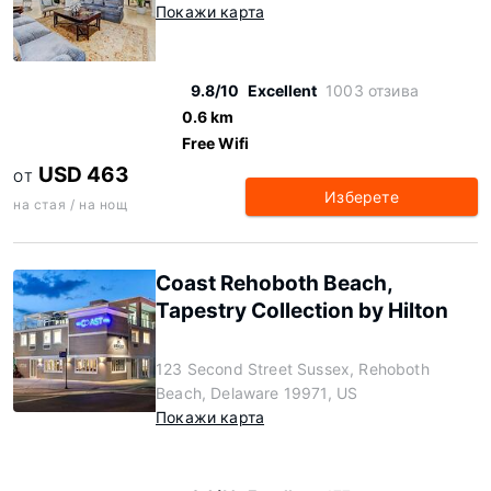
Покажи карта
9.8/10
Excellent
1003 отзива
0.6 km
Free Wifi
USD 463
ОТ
Изберете
на стая / на нощ
Coast Rehoboth Beach,
Tapestry Collection by Hilton
123 Second Street Sussex, Rehoboth
Beach, Delaware 19971, US
Покажи карта