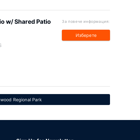
io w/ Shared Patio
За повече информация:
Изберете
S
wood Regional Park