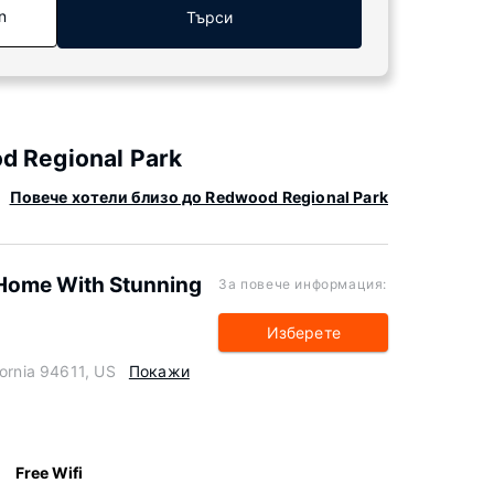
n
Търси
 Regional Park
Повече хотели близо до Redwood Regional Park
Home With Stunning
За повече информация:
Изберете
fornia 94611, US
Покажи
Free Wifi