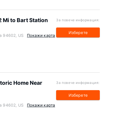
 Mi to Bart Station
За повече информация:
Изберете
ia 94602, US
Покажи карта
storic Home Near
За повече информация:
Изберете
ia 94602, US
Покажи карта