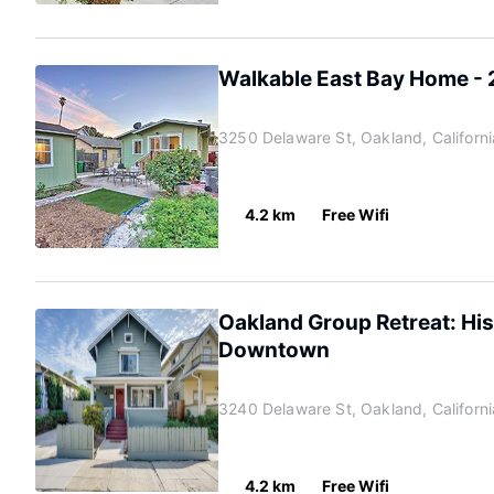
Walkable East Bay Home - 2
3250 Delaware St, Oakland, Californ
4.2 km
Free Wifi
Oakland Group Retreat: Hi
Downtown
3240 Delaware St, Oakland, Californ
4.2 km
Free Wifi