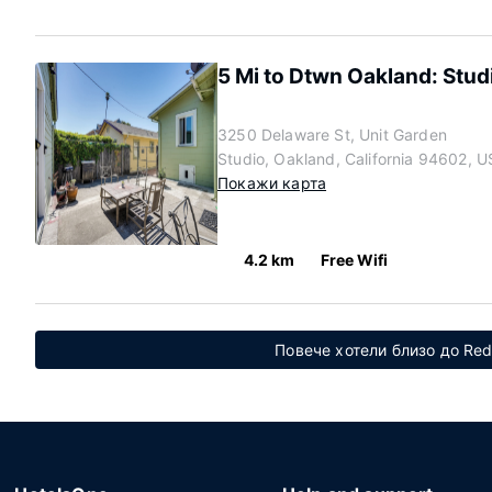
5 Mi to Dtwn Oakland: Stud
3250 Delaware St, Unit Garden
Studio, Oakland, California 94602, U
Покажи карта
4.2 km
Free Wifi
Повече хотели близо до Red