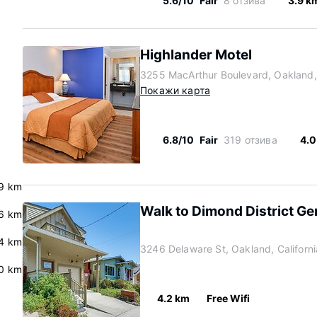
5.6/10
Fair
8 отзива
3.9 k
Highlander Motel
3255 MacArthur Boulevard, Oakland,
Покажи карта
6.8/10
Fair
319 отзива
4.0
9 km
Walk to Dimond District G
6 km
.4 km
3246 Delaware St, Oakland, Californ
0 km
4.2 km
Free Wifi