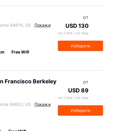
ОТ
ornia 94619, US
Покажи
USD 130
на стая / на нощ
Изберете
km
Free Wifi
an Francisco Berkeley
ОТ
USD 89
на стая / на нощ
ornia 94602, US
Покажи
Изберете