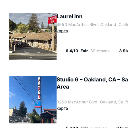
Laurel Inn
4550 MacArthur Blvd, Oakland, Calif
карта
6.4/10
Fair
30 отзива
3.9 
Studio 6 – Oakland, CA – S
Area
3250 MacArthur Blvd, Oakland, Calif
карта