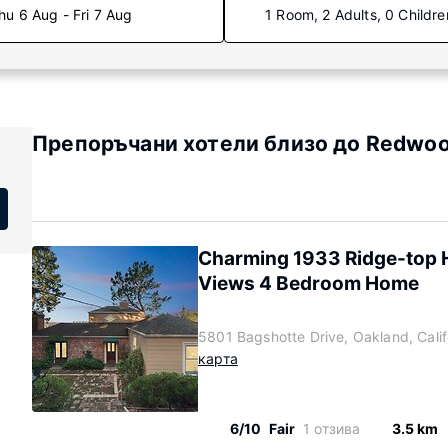
hu 6 Aug - Fri 7 Aug
1 Room, 2 Adults, 0 Childre
Препоръчани хотели близо до Redwood
Charming 1933 Ridge-top 
Views 4 Bedroom Home
5801 Bagshotte Drive, Oakland, Cali
карта
6/10
Fair
1 отзива
3.5 km