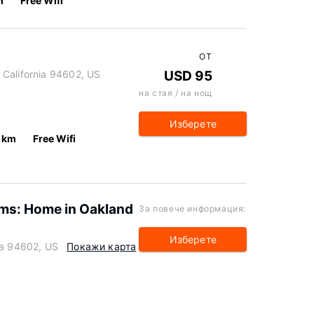
m
Free Wifi
ОТ
 California 94602, US
USD 95
на стая / на нощ
Изберете
 km
Free Wifi
ems: Home in Oakland
За повече информация:
Изберете
ia 94602, US
Покажи карта