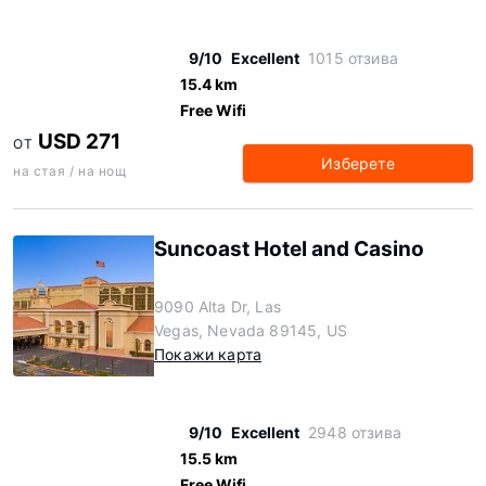
9/10
Excellent
1015 отзива
15.4 km
Free Wifi
USD 271
ОТ
Изберете
на стая / на нощ
Suncoast Hotel and Casino
9090 Alta Dr, Las
Vegas, Nevada 89145, US
Покажи карта
9/10
Excellent
2948 отзива
15.5 km
Free Wifi