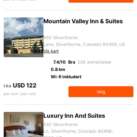
Mountain Valley Inn & Suites
560 Silverthorne
Lane, Silverthorne, Colorado 80498, US
Vis kart
7.4/10
Bra
239 anmeldelser
0.8 km
Wi-fi inkludert
USD 122
FRA
Velg
per rom / per natt
Luxury Inn And Suites
540 Silverthorne
Ln, Silverthorne, Colorado 80498-