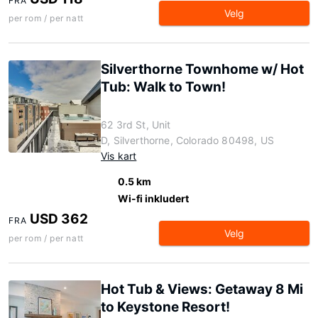
FRA
Velg
per rom / per natt
Silverthorne Townhome w/ Hot
Tub: Walk to Town!
62 3rd St, Unit
D, Silverthorne, Colorado 80498, US
Vis kart
0.5 km
Wi-fi inkludert
USD 362
FRA
Velg
per rom / per natt
Hot Tub & Views: Getaway 8 Mi
to Keystone Resort!