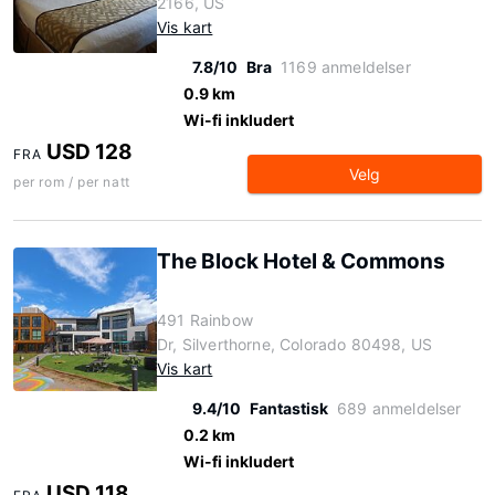
2166, US
Vis kart
7.8/10
Bra
1169 anmeldelser
0.9 km
Wi-fi inkludert
USD 128
FRA
Velg
per rom / per natt
The Block Hotel & Commons
491 Rainbow
Dr, Silverthorne, Colorado 80498, US
Vis kart
9.4/10
Fantastisk
689 anmeldelser
0.2 km
Wi-fi inkludert
USD 118