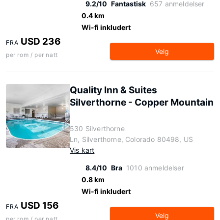
9.2/10
Fantastisk
657 anmeldelser
0.4 km
Wi-fi inkludert
USD 236
FRA
Velg
per rom / per natt
Quality Inn & Suites
Silverthorne - Copper Mountain
530 Silverthorne
Ln, Silverthorne, Colorado 80498, US
Vis kart
8.4/10
Bra
1010 anmeldelser
0.8 km
Wi-fi inkludert
USD 156
FRA
Velg
per rom / per natt