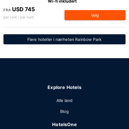
Wi-fi inkludert
USD 745
FRA
Velg
per rom / per natt
Flere hoteller i nærheten Rainbow Park
Explore Hotels
Alle land
Blog
HotelsOne