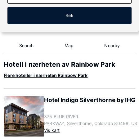
Søk
Search
Map
Nearby
Hotell i nærheten av Rainbow Park
Flere hoteller i nærheten Rainbow Park
Hotel Indigo Silverthorne by IHG
375 BLUE RIVER
PARKWAY, Silverthorne, Colorado 80498, US
Vis kart