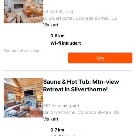
54 3rd St, Unit
B, Silverthorne, Colorado 80498, US
Vis kart
0.6 km
Wi-fi inkludert
For mer informasjon:
Velg
Sauna & Hot Tub: Mtn-view
Retreat in Silverthorne!
351 Hummingbird
Cir, Silverthorne, Colorado 80498, US
Vis kart
0.7 km