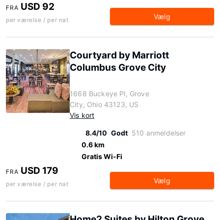
USD 92
FRA
Vælg
per værelse / per nat
Courtyard by Marriott
Columbus Grove City
1668 Buckeye Pl, Grove
City, Ohio 43123, US
Vis kort
8.4/10
Godt
510 anmeldelser
0.6 km
Gratis Wi-Fi
USD 179
FRA
Vælg
per værelse / per nat
Home2 Suites by Hilton Grove