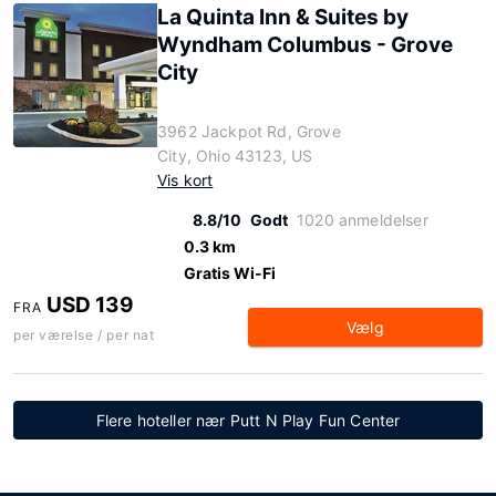
La Quinta Inn & Suites by
Wyndham Columbus - Grove
City
3962 Jackpot Rd, Grove
City, Ohio 43123, US
Vis kort
8.8/10
Godt
1020 anmeldelser
0.3 km
Gratis Wi-Fi
USD 139
FRA
Vælg
per værelse / per nat
Flere hoteller nær Putt N Play Fun Center