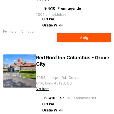
9.4/10
Fremragende
1001 anmeldelser
0.3 km
Gratis Wi-Fi
For mere information:
Vælg
Red Roof Inn Columbus - Grove
City
4055 Jackpot Rd, Grove
City, Ohio 43123, US
Vis kort
6.6/10
Fair
1020 anmeldelser
0.3 km
Gratis Wi-Fi