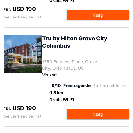
Gratis Wi-Fi
USD 190
FRA
Vælg
per værelse / per nat
Tru by Hilton Grove City
Columbus
1750 Buckeye Place, Grove
City, Ohio 43123, US
Vis kort
9/10
Fremragende
456 anmeldelser
0.8 km
Gratis Wi-Fi
USD 190
FRA
Vælg
per værelse / per nat