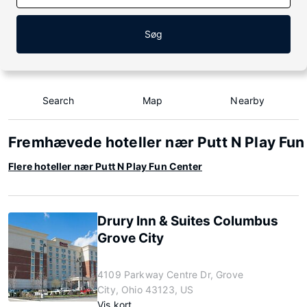
Søg
Search
Map
Nearby
Fremhævede hoteller nær Putt N Play Fun
Flere hoteller nær Putt N Play Fun Center
Drury Inn & Suites Columbus
Grove City
4109 Parkway Centre Dr, Grove
City, Ohio 43123, US
Vis kort