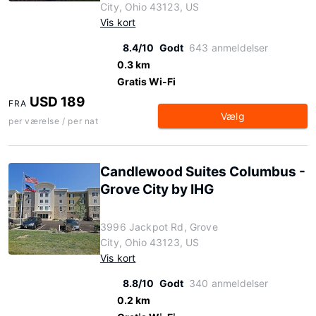
City, Ohio 43123, US
Vis kort
8.4/10
Godt
643 anmeldelser
0.3 km
Gratis Wi-Fi
USD 189
FRA
Vælg
per værelse / per nat
Candlewood Suites Columbus -
Grove City by IHG
3996 Jackpot Rd, Grove
City, Ohio 43123, US
Vis kort
8.8/10
Godt
340 anmeldelser
0.2 km