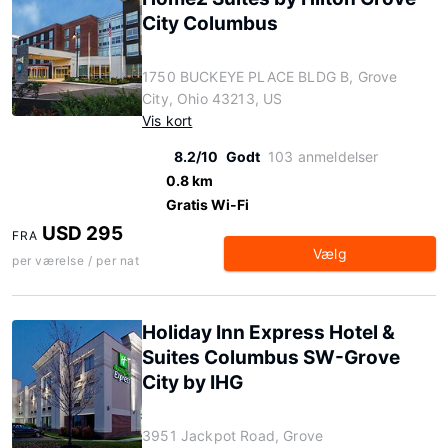
City Columbus
1750 BUCKEYE PLACE BLDG B, Grove
City, Ohio 43213, US
Vis kort
8.2/10
Godt
103 anmeldelser
0.8 km
Gratis Wi-Fi
USD 295
FRA
Vælg
per værelse / per nat
Holiday Inn Express Hotel &
Suites Columbus SW-Grove
City by IHG
3951 Jackpot Road, Grove