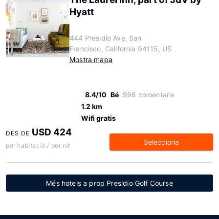
Hyatt
444 Presidio Ave, San
Francisco, California 94115, US
Mostra mapa
8.4/10
Bé
996 comentaris
1.2 km
Wifi gratis
USD 424
DES DE
Selecciona
per habitació / per nit
Més hotels a prop Presidio Golf Course