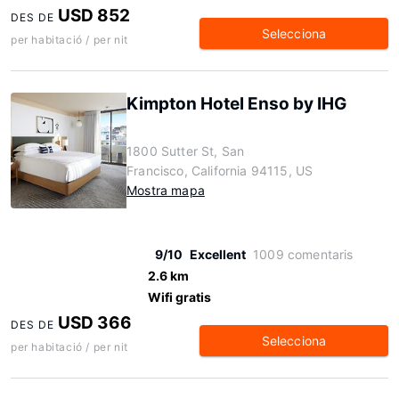
USD 852
DES DE
Selecciona
per habitació / per nit
Kimpton Hotel Enso by IHG
1800 Sutter St, San
Francisco, California 94115, US
Mostra mapa
9/10
Excellent
1009 comentaris
2.6 km
Wifi gratis
USD 366
DES DE
Selecciona
per habitació / per nit