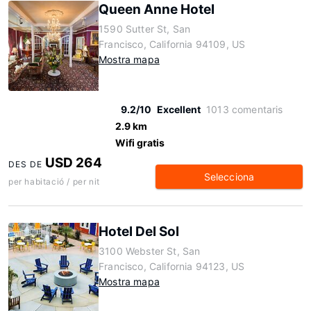
Queen Anne Hotel
1590 Sutter St, San
Francisco, California 94109, US
Mostra mapa
9.2/10
Excellent
1013 comentaris
2.9 km
Wifi gratis
USD 264
DES DE
Selecciona
per habitació / per nit
Hotel Del Sol
3100 Webster St, San
Francisco, California 94123, US
Mostra mapa