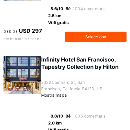
8.6/10
Bé
1004 comentaris
2.5 km
Wifi gratis
USD 297
DES DE
Selecciona
per habitació / per nit
Infinity Hotel San Francisco,
Tapestry Collection by Hilton
2322 Lombard St, San
Francisco, California 94123, US
Mostra mapa
8.8/10
Bé
1006 comentaris
2.0 km
Wifi gratis