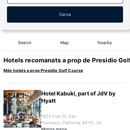
Cerca
Search
Map
Nearby
Hotels recomanats a prop de Presidio Gol
Més hotels a prop Presidio Golf Course
Hotel Kabuki, part of JdV by
Hyatt
1625 Post St, San
Francisco, California 94115, US
Mostra mapa