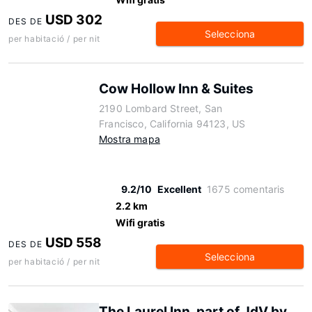
USD 302
DES DE
Selecciona
per habitació / per nit
Cow Hollow Inn & Suites
2190 Lombard Street, San
Francisco, California 94123, US
Mostra mapa
9.2/10
Excellent
1675 comentaris
2.2 km
Wifi gratis
USD 558
DES DE
Selecciona
per habitació / per nit
The Laurel Inn, part of JdV by