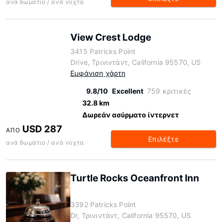
ανά δωμάτιο / ανά νύχτα
View Crest Lodge
3415 Patricks Point
Drive, Τρινιντάντ, California 95570, US
Εμφάνιση χάρτη
9.8/10
Excellent
759 κριτικές
32.8 km
Δωρεάν ασύρματο ίντερνετ
USD 287
ΑΠΌ
Επιλέξτε
ανά δωμάτιο / ανά νύχτα
Turtle Rocks Oceanfront Inn
3392 Patricks Point
Dr, Τρινιντάντ, California 95570, US