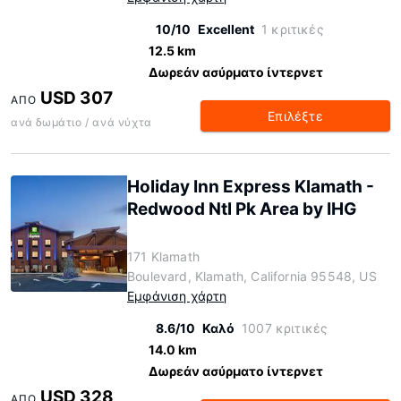
10/10
Excellent
1 κριτικές
12.5 km
Δωρεάν ασύρματο ίντερνετ
USD 307
ΑΠΌ
Επιλέξτε
ανά δωμάτιο / ανά νύχτα
Holiday Inn Express Klamath -
Redwood Ntl Pk Area by IHG
171 Klamath
Boulevard, Klamath, California 95548, US
Εμφάνιση χάρτη
8.6/10
Καλό
1007 κριτικές
14.0 km
Δωρεάν ασύρματο ίντερνετ
USD 328
ΑΠΌ