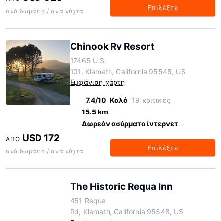
Επιλέξτε
ανά δωμάτιο / ανά νύχτα
Chinook Rv Resort
17465 U.S.
101, Klamath, California 95548, US
Εμφάνιση χάρτη
7.4/10
Καλό
19 κριτικές
15.5 km
Δωρεάν ασύρματο ίντερνετ
USD 172
ΑΠΌ
Επιλέξτε
ανά δωμάτιο / ανά νύχτα
The Historic Requa Inn
451 Requa
Rd, Klamath, California 95548, US