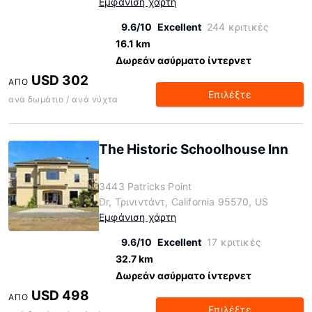
Εμφάνιση χάρτη
9.6/10
Excellent
244 κριτικές
16.1 km
Δωρεάν ασύρματο ίντερνετ
USD 302
ΑΠΌ
Επιλέξτε
ανά δωμάτιο / ανά νύχτα
The Historic Schoolhouse Inn
3443 Patricks Point
Dr, Τρινιντάντ, California 95570, US
Εμφάνιση χάρτη
9.6/10
Excellent
17 κριτικές
32.7 km
Δωρεάν ασύρματο ίντερνετ
USD 498
ΑΠΌ
Επιλέξτε