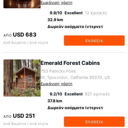
Εμφάνιση χάρτη
9.8/10
Excellent
12 κριτικές
32.9 km
Δωρεάν ασύρματο ίντερνετ
USD 683
ΑΠΌ
Επιλέξτε
ανά δωμάτιο / ανά νύχτα
Emerald Forest Cabins
753 Patricks Point
Dr, Τρινιντάντ, California 95570, US
Εμφάνιση χάρτη
9.2/10
Excellent
927 κριτικές
37.8 km
Δωρεάν ασύρματο ίντερνετ
USD 251
ΑΠΌ
Επιλέξτε
ανά δωμάτιο / ανά νύχτα