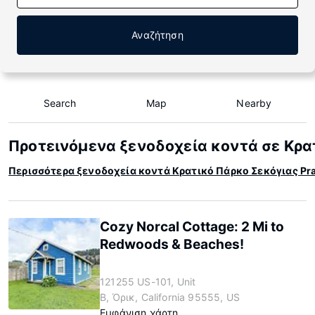
Αναζήτηση
Search
Map
Nearby
Προτεινόμενα ξενοδοχεία κοντά σε Κρατ
Περισσότερα ξενοδοχεία κοντά Κρατικό Πάρκο Σεκόγιας Prai
Cozy Norcal Cottage: 2 Mi to
Redwoods & Beaches!
121255 US-101, Unit
B, Όρικ, California 95555, US
Εμφάνιση χάρτη