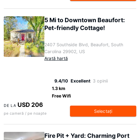
5 Mi to Downtown Beaufort:
Pet-friendly Cottage!
2407 Southside Blvd, Beaufort, South
Carolina 29902, US
Arată hartă
9.4/10
Excellent
3 opinii
1.3 km
Free Wifi
USD 206
DE LA
Selectaţi
pe cameră / pe noapte
Fire Pit + Yard: Charming Port