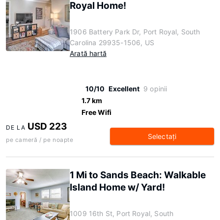
Royal Home!
1906 Battery Park Dr, Port Royal, South
Carolina 29935-1506, US
Arată hartă
10/10
Excellent
9 opinii
1.7 km
Free Wifi
USD 223
DE LA
Selectaţi
pe cameră / pe noapte
1 Mi to Sands Beach: Walkable
Island Home w/ Yard!
1009 16th St, Port Royal, South