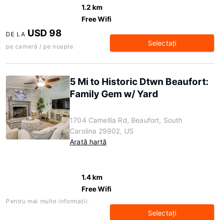
1.2 km
Free Wifi
USD 98
DE LA
Selectaţi
pe cameră / pe noapte
5 Mi to Historic Dtwn Beaufort:
Family Gem w/ Yard
1704 Camellia Rd, Beaufort, South
Carolina 29902, US
Arată hartă
1.4 km
Free Wifi
Pentru mai multe informaţii:
Selectaţi