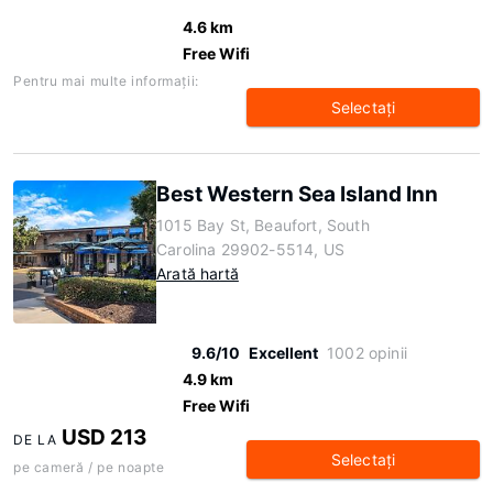
4.6 km
Free Wifi
Pentru mai multe informaţii:
Selectaţi
Best Western Sea Island Inn
1015 Bay St, Beaufort, South
Carolina 29902-5514, US
Arată hartă
9.6/10
Excellent
1002 opinii
4.9 km
Free Wifi
USD 213
DE LA
Selectaţi
pe cameră / pe noapte