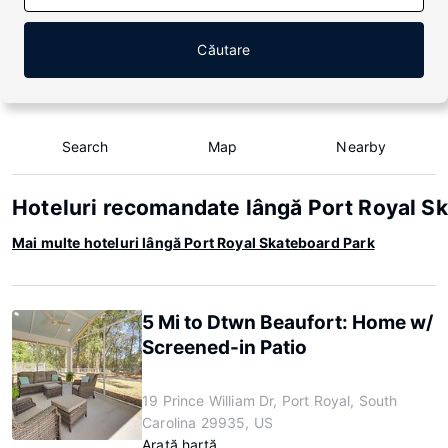
Căutare
Search
Map
Nearby
Hoteluri recomandate lângă Port Royal S
Mai multe hoteluri lângă Port Royal Skateboard Park
5 Mi to Dtwn Beaufort: Home w/
Screened-in Patio
19 Prince William Dr, Port Royal, South
Carolina 29935, US
Arată hartă