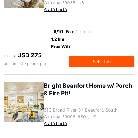
Carolina 29935, US
Arată hartă
6/10
Fair
2 opinii
1.2 km
Free Wifi
USD 275
DE LA
Selectaţi
pe cameră / pe noapte
Bright Beaufort Home w/ Porch
& Fire Pit!
613 Broad River Dr, Beaufort, South
Carolina 29906-6801, US
Arată hartă