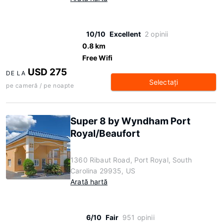
10/10
Excellent
2 opinii
0.8 km
Free Wifi
USD 275
DE LA
Selectaţi
pe cameră / pe noapte
Super 8 by Wyndham Port
Royal/Beaufort
1360 Ribaut Road, Port Royal, South
Carolina 29935, US
Arată hartă
6/10
Fair
951 opinii