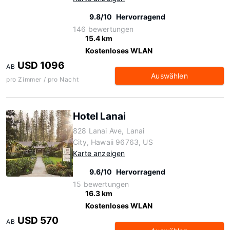
9.8/10
Hervorragend
146 bewertungen
15.4 km
Kostenloses WLAN
USD 1096
AB
Auswählen
pro Zimmer / pro Nacht
Hotel Lanai
828 Lanai Ave, Lanai
City, Hawaii 96763, US
Karte anzeigen
9.6/10
Hervorragend
15 bewertungen
16.3 km
Kostenloses WLAN
USD 570
AB