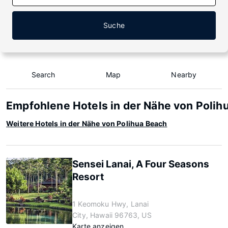
Suche
Search
Map
Nearby
Empfohlene Hotels in der Nähe von Polih
Weitere Hotels in der Nähe von Polihua Beach
Sensei Lanai, A Four Seasons
Resort
1 Keomoku Hwy, Lanai
City, Hawaii 96763, US
Karte anzeigen