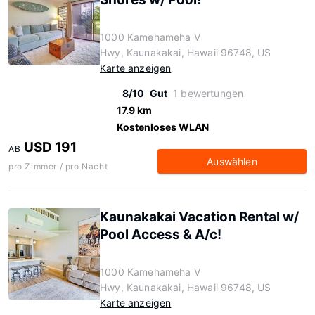
1000 Kamehameha V
Hwy, Kaunakakai, Hawaii 96748, US
Karte anzeigen
8/10
Gut
1 bewertungen
17.9 km
Kostenloses WLAN
USD 191
AB
Auswählen
pro Zimmer / pro Nacht
Kaunakakai Vacation Rental w/
Pool Access & A/c!
1000 Kamehameha V
Hwy, Kaunakakai, Hawaii 96748, US
Karte anzeigen