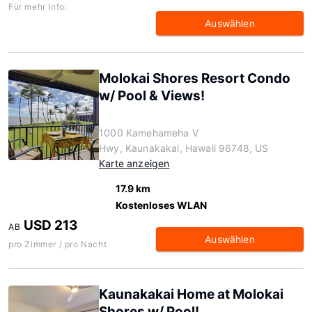
Für mehr Info:
Auswählen
Molokai Shores Resort Condo
w/ Pool & Views!
1000 Kamehameha V
Hwy, Kaunakakai, Hawaii 96748, US
Karte anzeigen
17.9 km
Kostenloses WLAN
USD 213
AB
Auswählen
pro Zimmer / pro Nacht
Kaunakakai Home at Molokai
Shores w/ Pool!