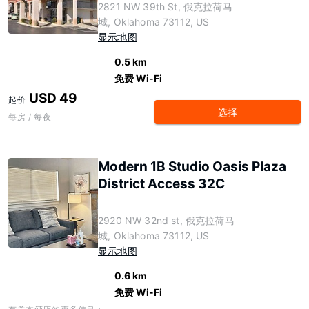
2821 NW 39th St, 俄克拉荷马
城, Oklahoma 73112, US
显示地图
0.5 km
免费 Wi-Fi
USD 49
起价
选择
每房 / 每夜
Modern 1B Studio Oasis Plaza
District Access 32C
2920 NW 32nd st, 俄克拉荷马
城, Oklahoma 73112, US
显示地图
0.6 km
免费 Wi-Fi