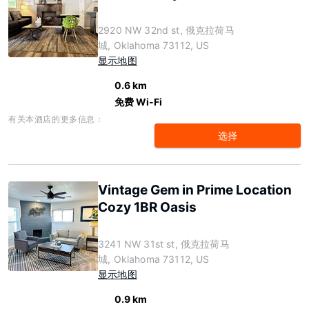
2920 NW 32nd st, 俄克拉荷马
城, Oklahoma 73112, US
显示地图
0.6 km
免费 Wi-Fi
有关本酒店的更多信息：
选择
Vintage Gem in Prime Location
Cozy 1BR Oasis
3241 NW 31st st, 俄克拉荷马
城, Oklahoma 73112, US
显示地图
0.9 km