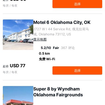
选择
每房 / 每夜
Motel 6 Oklahoma City, OK
2727 W I 44 Service Rd, 俄克拉荷马
城, Oklahoma 73112, US
显示地图
5.2/10
Fair
367 评论
0.5 km
免费 Wi-Fi
USD 77
起价
选择
每房 / 每夜
Super 8 by Wyndham
Oklahoma Fairgrounds