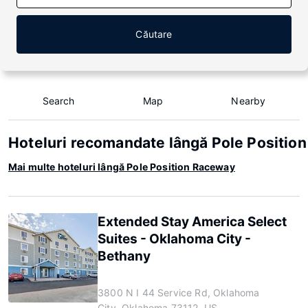
Căutare
Search
Map
Nearby
Hoteluri recomandate lângă Pole Positio
Mai multe hoteluri lângă Pole Position Raceway
Extended Stay America Select
Suites - Oklahoma City -
Bethany
3800 N I 44 Service Rd, Oklahoma
City, Oklahoma 73112, US