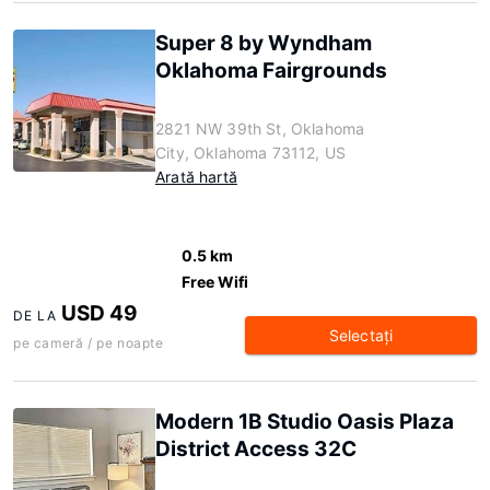
Super 8 by Wyndham
Oklahoma Fairgrounds
2821 NW 39th St, Oklahoma
City, Oklahoma 73112, US
Arată hartă
0.5 km
Free Wifi
USD 49
DE LA
Selectaţi
pe cameră / pe noapte
Modern 1B Studio Oasis Plaza
District Access 32C