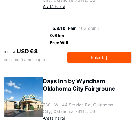
Arată hartă
5.8/10
Fair
403 opinii
0.6 km
Free Wifi
USD 68
DE LA
Selectaţi
pe cameră / pe noapte
Days Inn by Wyndham
Oklahoma City Fairground
2801 W I 44 Service Rd, Oklahoma
City, Oklahoma 73112, US
Arată hartă