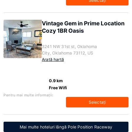
Selectaţi
Vintage Gem in Prime Location
Cozy 1BR Oasis
3241 NW 31st st, Oklahoma
City, Oklahoma 73112, US
Arată hartă
0.9 km
Free Wifi
Pentru mai multe informaţii:
Selectaţi
Mai multe hoteluri lângă Pole Position Raceway