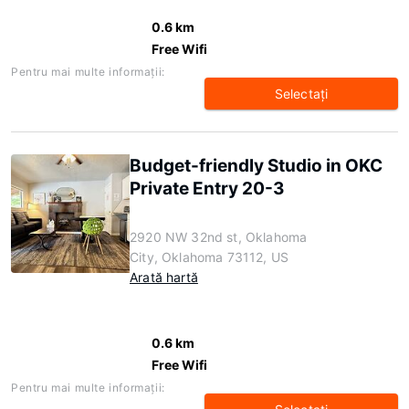
0.6 km
Free Wifi
Pentru mai multe informaţii:
Selectaţi
Budget-friendly Studio in OKC
Private Entry 20-3
2920 NW 32nd st, Oklahoma
City, Oklahoma 73112, US
Arată hartă
0.6 km
Free Wifi
Pentru mai multe informaţii: