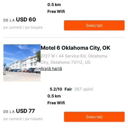
0.5 km
Free Wifi
USD 60
DE LA
Selectaţi
pe cameră / pe noapte
Motel 6 Oklahoma City, OK
2727 W I 44 Service Rd, Oklahoma
City, Oklahoma 73112, US
Arată hartă
5.2/10
Fair
367 opinii
0.5 km
Free Wifi
USD 77
DE LA
Selectaţi
pe cameră / pe noapte