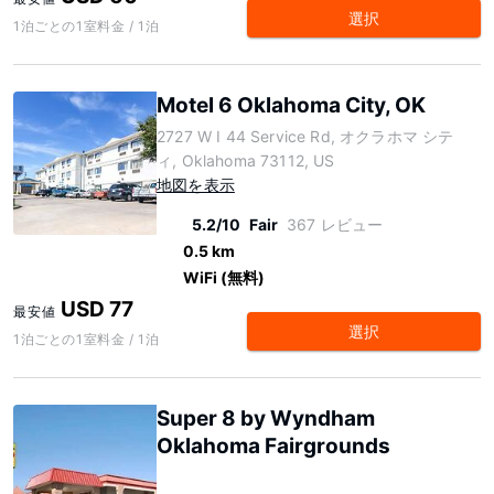
選択
1泊ごとの1室料金 / 1泊
Motel 6 Oklahoma City, OK
2727 W I 44 Service Rd, オクラホマ シテ
ィ, Oklahoma 73112, US
地図を表示
5.2/10
Fair
367 レビュー
0.5 km
WiFi (無料)
USD 77
最安値
選択
1泊ごとの1室料金 / 1泊
Super 8 by Wyndham
Oklahoma Fairgrounds