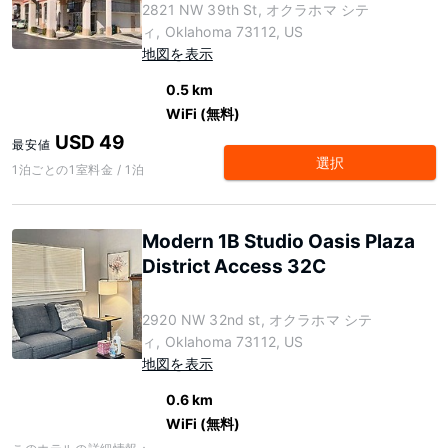
2821 NW 39th St, オクラホマ シテ
ィ, Oklahoma 73112, US
地図を表示
0.5 km
WiFi (無料)
USD 49
最安値
選択
1泊ごとの1室料金 / 1泊
Modern 1B Studio Oasis Plaza
District Access 32C
2920 NW 32nd st, オクラホマ シテ
ィ, Oklahoma 73112, US
地図を表示
0.6 km
WiFi (無料)