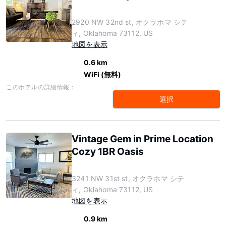
2920 NW 32nd st, オクラホマ シテ
ィ, Oklahoma 73112, US
地図を表示
0.6 km
WiFi (無料)
このホテルの詳細情報：
選択
Vintage Gem in Prime Location
Cozy 1BR Oasis
3241 NW 31st st, オクラホマ シテ
ィ, Oklahoma 73112, US
地図を表示
0.9 km