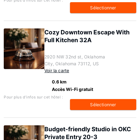
Pour plus d'infos sur cet hôtel :
Sélectionner
Cozy Downtown Escape With
Full Kitchen 32A
2920 NW 32nd st, Oklahoma
City, Oklahoma 73112, US
Voir la carte
0.6 km
Accès Wi-Fi gratuit
Pour plus d'infos sur cet hôtel :
Sélectionner
Budget-friendly Studio in OKC
Private Entry 20-3