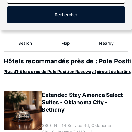
Rechercher
Search
Map
Nearby
Hôtels recommandés près de : Pole Positi
Plus d'hôtels près de Pole Position Raceway (circuit de karting
Extended Stay America Select
Suites - Oklahoma City -
Bethany
3800 N I 44 Service Rd, Oklahoma
City, Oklahoma 73112, US