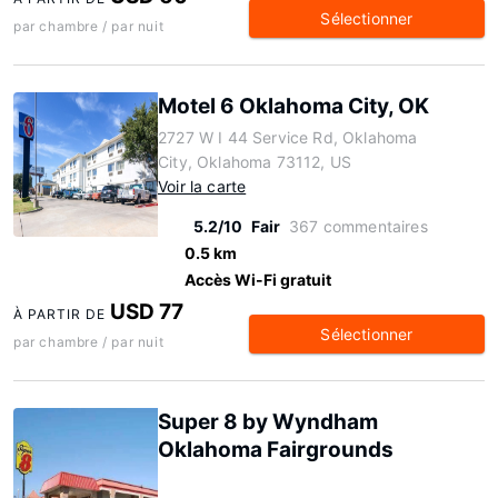
Sélectionner
par chambre / par nuit
Motel 6 Oklahoma City, OK
2727 W I 44 Service Rd, Oklahoma
City, Oklahoma 73112, US
Voir la carte
5.2/10
Fair
367 commentaires
0.5 km
Accès Wi-Fi gratuit
USD 77
À PARTIR DE
Sélectionner
par chambre / par nuit
Super 8 by Wyndham
Oklahoma Fairgrounds