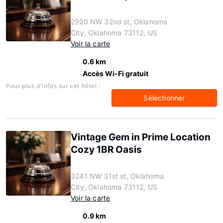
2920 NW 32nd st, Oklahoma
City, Oklahoma 73112, US
Voir la carte
0.6 km
Accès Wi-Fi gratuit
Pour plus d'infos sur cet hôtel :
Sélectionner
Vintage Gem in Prime Location
Cozy 1BR Oasis
3241 NW 31st st, Oklahoma
City, Oklahoma 73112, US
Voir la carte
0.9 km