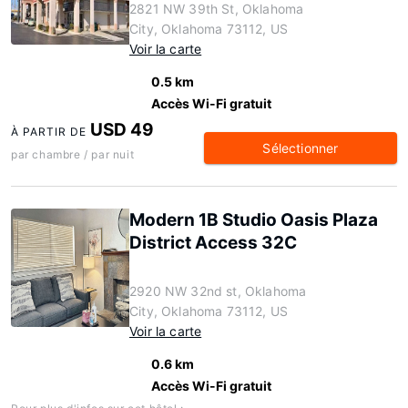
2821 NW 39th St, Oklahoma
City, Oklahoma 73112, US
Voir la carte
0.5 km
Accès Wi-Fi gratuit
USD 49
À PARTIR DE
Sélectionner
par chambre / par nuit
Modern 1B Studio Oasis Plaza
District Access 32C
2920 NW 32nd st, Oklahoma
City, Oklahoma 73112, US
Voir la carte
0.6 km
Accès Wi-Fi gratuit