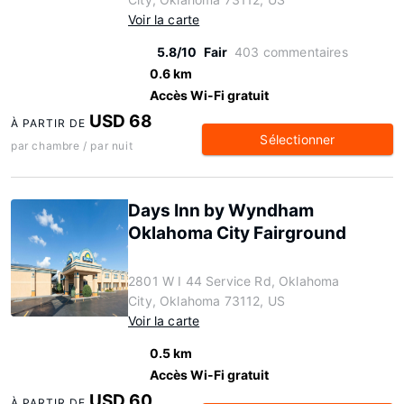
Voir la carte
5.8/10
Fair
403 commentaires
0.6 km
Accès Wi-Fi gratuit
USD 68
À PARTIR DE
Sélectionner
par chambre / par nuit
Days Inn by Wyndham
Oklahoma City Fairground
2801 W I 44 Service Rd, Oklahoma
City, Oklahoma 73112, US
Voir la carte
0.5 km
Accès Wi-Fi gratuit
USD 60
À PARTIR DE