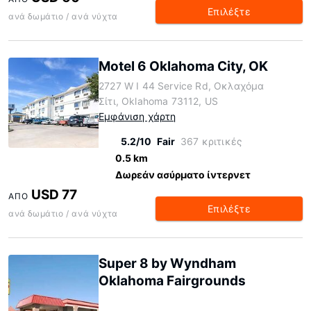
Επιλέξτε
ανά δωμάτιο / ανά νύχτα
Motel 6 Oklahoma City, OK
2727 W I 44 Service Rd, Οκλαχόμα
Σίτι, Oklahoma 73112, US
Εμφάνιση χάρτη
5.2/10
Fair
367 κριτικές
0.5 km
Δωρεάν ασύρματο ίντερνετ
USD 77
ΑΠΌ
Επιλέξτε
ανά δωμάτιο / ανά νύχτα
Super 8 by Wyndham
Oklahoma Fairgrounds