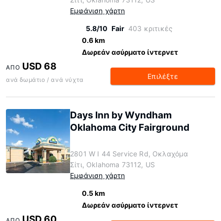
Εμφάνιση χάρτη
5.8/10
Fair
403 κριτικές
0.6 km
Δωρεάν ασύρματο ίντερνετ
USD 68
ΑΠΌ
Επιλέξτε
ανά δωμάτιο / ανά νύχτα
Days Inn by Wyndham
Oklahoma City Fairground
2801 W I 44 Service Rd, Οκλαχόμα
Σίτι, Oklahoma 73112, US
Εμφάνιση χάρτη
0.5 km
Δωρεάν ασύρματο ίντερνετ
USD 60
ΑΠΌ