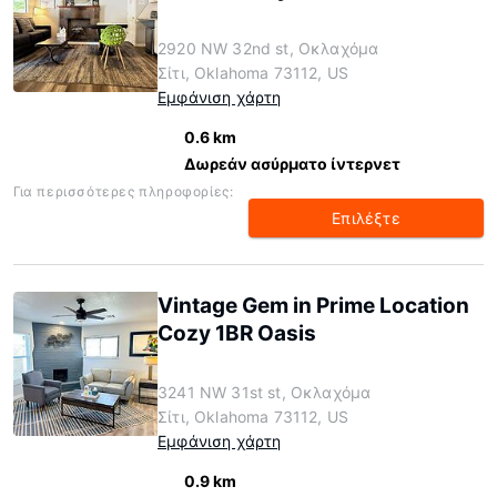
2920 NW 32nd st, Οκλαχόμα
Σίτι, Oklahoma 73112, US
Εμφάνιση χάρτη
0.6 km
Δωρεάν ασύρματο ίντερνετ
Για περισσότερες πληροφορίες:
Επιλέξτε
Vintage Gem in Prime Location
Cozy 1BR Oasis
3241 NW 31st st, Οκλαχόμα
Σίτι, Oklahoma 73112, US
Εμφάνιση χάρτη
0.9 km