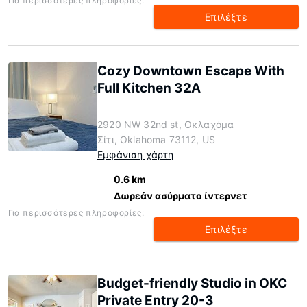
Για περισσότερες πληροφορίες:
Επιλέξτε
Cozy Downtown Escape With
Full Kitchen 32A
2920 NW 32nd st, Οκλαχόμα
Σίτι, Oklahoma 73112, US
Εμφάνιση χάρτη
0.6 km
Δωρεάν ασύρματο ίντερνετ
Για περισσότερες πληροφορίες:
Επιλέξτε
Budget-friendly Studio in OKC
Private Entry 20-3