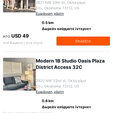
2821 NW 39th St, Οκλαχόμα
Σίτι, Oklahoma 73112, US
Εμφάνιση χάρτη
0.5 km
Δωρεάν ασύρματο ίντερνετ
USD 49
ΑΠΌ
Επιλέξτε
ανά δωμάτιο / ανά νύχτα
Modern 1B Studio Oasis Plaza
District Access 32C
2920 NW 32nd st, Οκλαχόμα
Σίτι, Oklahoma 73112, US
Εμφάνιση χάρτη
0.6 km
Δωρεάν ασύρματο ίντερνετ