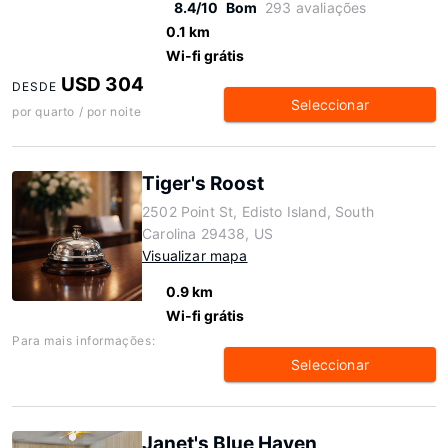
8.4/10
Bom
293 avaliações
0.1 km
Wi-fi grátis
USD 304
DESDE
Seleccionar
por quarto / por noite
Tiger's Roost
2502 Point St, Edisto Island, South
Carolina 29438, US
Visualizar mapa
0.9 km
Wi-fi grátis
Para mais informações:
Seleccionar
Janet's Blue Haven