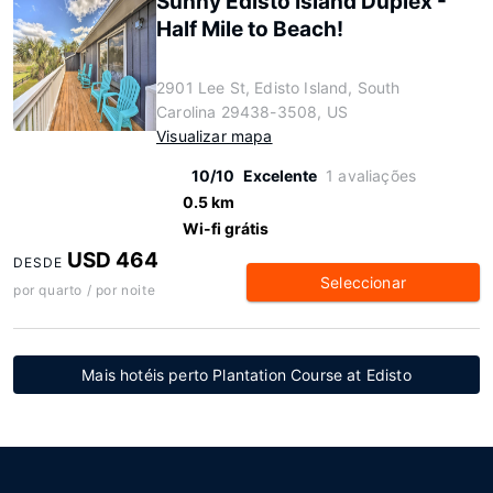
Sunny Edisto Island Duplex -
Half Mile to Beach!
2901 Lee St, Edisto Island, South
Carolina 29438-3508, US
Visualizar mapa
10/10
Excelente
1 avaliações
0.5 km
Wi-fi grátis
USD 464
DESDE
Seleccionar
por quarto / por noite
Mais hotéis perto Plantation Course at Edisto