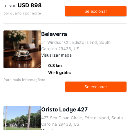
USD 898
DESDE
Seleccionar
por quarto / por noite
Belaverra
51 Windsor Ct., Edisto Island, South
Carolina 29438, US
Visualizar mapa
0.8 km
Wi-fi grátis
Para mais informações:
Seleccionar
Oristo Lodge 427
427 Sea Cloud Circle, Edisto Island, South
Carolina 29438, US