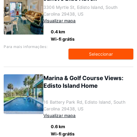
3306 Myrtle St, Edisto Island, South
Carolina 29438, US
Visualizar mapa
0.4 km
Wi-fi grátis
Para mais informações:
Seleccionar
Marina & Golf Course Views:
Edisto Island Home
16 Battery Park Rd, Edisto Island, South
Carolina 29438, US
Visualizar mapa
0.6 km
Wi-fi grátis