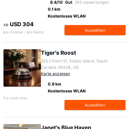
8.4/10
Gut
293 bewertungen
0.1 km
Kostenloses WLAN
USD 304
AB
Auswählen
pro Zimmer / pro Nacht
Tiger's Roost
2502 Point St, Edisto Island, South
Carolina 29438, US
Karte anzeigen
0.9 km
Kostenloses WLAN
Für mehr Info:
Auswählen
Janet's Blue Haven