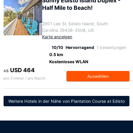
Sunny Edisto Island Duplex -
Half Mile to Beach!
2901 Lee St, Edisto Island, South
Carolina 29438-3508, US
Karte anzeigen
10/10
Hervorragend
1 bewertungen
0.5 km
Kostenloses WLAN
USD 464
AB
Auswählen
pro Zimmer / pro Nacht
Weitere Hotels in der Nähe von Plantation Course at Edisto