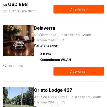
USD 898
AB
Auswählen
pro Zimmer / pro Nacht
Belaverra
51 Windsor Ct., Edisto Island, South
Carolina 29438, US
Karte anzeigen
0.8 km
Kostenloses WLAN
Für mehr Info:
Auswählen
Oristo Lodge 427
427 Sea Cloud Circle, Edisto Island, South
Carolina 29438, US