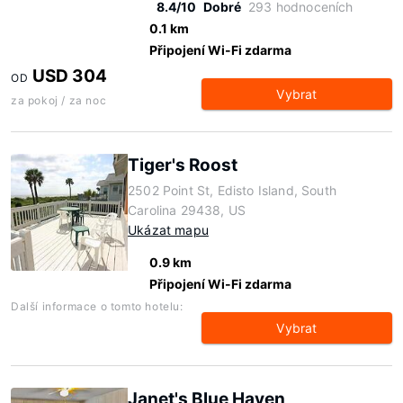
8.4/10
Dobré
293 hodnoceních
0.1 km
Připojení Wi-Fi zdarma
USD 304
OD
Vybrat
za pokoj / za noc
Tiger's Roost
2502 Point St, Edisto Island, South
Carolina 29438, US
Ukázat mapu
0.9 km
Připojení Wi-Fi zdarma
Další informace o tomto hotelu:
Vybrat
Janet's Blue Haven