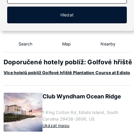
Hledat
Search
Map
Nearby
Doporučené hotely poblíž: Golfové hřiště 
Více hotelů poblíž Golfové hřiště Plantation Course at Edisto
Club Wyndham Ocean Ridge
1 King Cotton Rd, Edisto Island, South
Carolina 29438-3606, US
Ukázat mapu