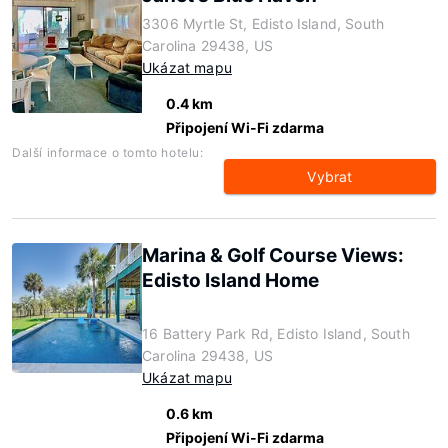
3306 Myrtle St, Edisto Island, South
Carolina 29438, US
Ukázat mapu
0.4 km
Připojení Wi-Fi zdarma
Další informace o tomto hotelu:
Vybrat
Marina & Golf Course Views:
Edisto Island Home
16 Battery Park Rd, Edisto Island, South
Carolina 29438, US
Ukázat mapu
0.6 km
Připojení Wi-Fi zdarma