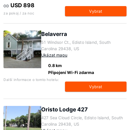
USD 898
OD
Vybrat
za pokoj / za noc
Belaverra
51 Windsor Ct., Edisto Island, South
Carolina 29438, US
Ukázat mapu
0.8 km
Připojení Wi-Fi zdarma
Další informace o tomto hotelu:
Vybrat
Oristo Lodge 427
427 Sea Cloud Circle, Edisto Island, South
Carolina 29438, US