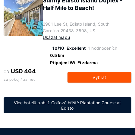
Sunny Edisto Island Duplex -
Half Mile to Beach!
2901 Lee St, Edisto Island, South
Carolina 29438-3508, US
Ukázat mapu
10/10
Excellent
1 hodnoceních
0.5 km
Připojení Wi-Fi zdarma
USD 464
OD
Vybrat
za pokoj / za noc
Více hotelů poblíž Golfové hřiště Plantation Course at
Edisto