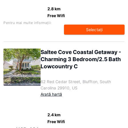
2.8 km
Free Wifi
Pentru mai multe informaţii:
Selectaţi
Saltee Cove Coastal Getaway -
Charming 3 Bedroom/2.5 Bath
Lowcountry C
62 Red Cedar Street, Bluffton, South
Carolina 29910, US
Arată hartă
2.4 km
Free Wifi