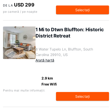
USD 299
DE LA
Selectaţi
pe cameră / pe noapte
1 Mi to Dtwn Bluffton: Historic
District Retreat
8 Water Tupelo Ln, Bluffton, South
Carolina 29910, US
Arată hartă
2.9 km
Free Wifi
Pentru mai multe informaţii:
Selectaţi