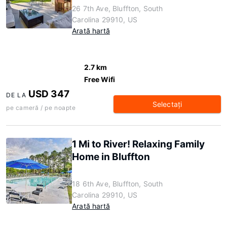
26 7th Ave, Bluffton, South
Carolina 29910, US
Arată hartă
2.7 km
Free Wifi
USD 347
DE LA
Selectaţi
pe cameră / pe noapte
1 Mi to River! Relaxing Family
Home in Bluffton
18 6th Ave, Bluffton, South
Carolina 29910, US
Arată hartă