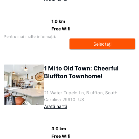
1.0 km
Free Wifi
Pentru mai multe informaţii:
Selectaţi
1 Mi to Old Town: Cheerful
Bluffton Townhome!
21 Water Tupelo Ln, Bluffton, South
Carolina 29910, US
Arată hartă
3.0 km
Free Wifi