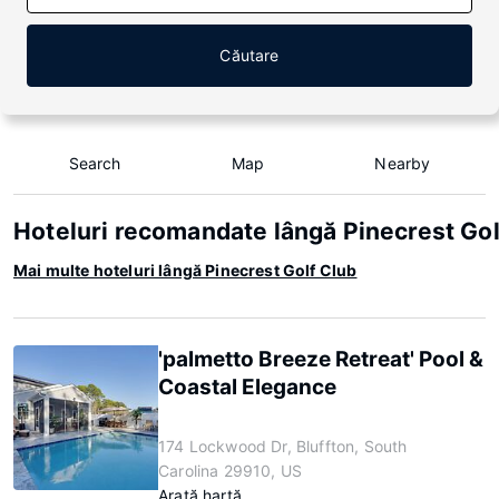
Căutare
Search
Map
Nearby
Hoteluri recomandate lângă Pinecrest Gol
Mai multe hoteluri lângă Pinecrest Golf Club
'palmetto Breeze Retreat' Pool &
Coastal Elegance
174 Lockwood Dr, Bluffton, South
Carolina 29910, US
Arată hartă