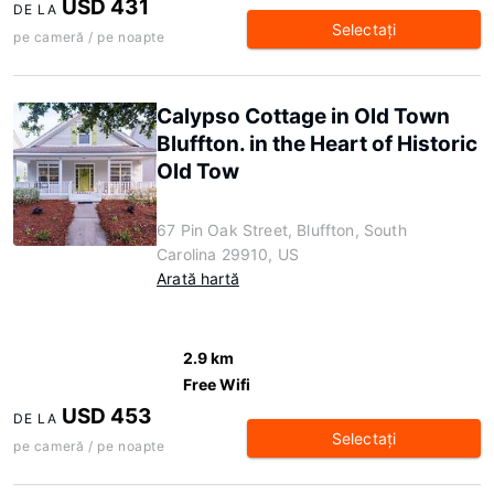
USD 431
DE LA
Selectaţi
pe cameră / pe noapte
Calypso Cottage in Old Town
Bluffton. in the Heart of Historic
Old Tow
67 Pin Oak Street, Bluffton, South
Carolina 29910, US
Arată hartă
2.9 km
Free Wifi
USD 453
DE LA
Selectaţi
pe cameră / pe noapte