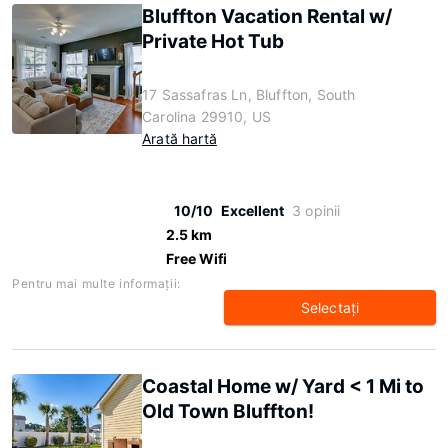
Bluffton Vacation Rental w/
Private Hot Tub
17 Sassafras Ln, Bluffton, South
Carolina 29910, US
Arată hartă
10/10
Excellent
3 opinii
2.5 km
Free Wifi
Pentru mai multe informaţii:
Selectaţi
Coastal Home w/ Yard < 1 Mi to
Old Town Bluffton!