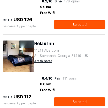
8.2/10
Bine
478 opinii
5.9 km
Free Wifi
USD 126
DE LA
Selectaţi
pe cameră / pe noapte
Relax Inn
11211 Abercorn
St, Savannah, Georgia 31419, US
Arată hartă
6.4/10
Fair
111 opinii
6.0 km
Free Wifi
USD 112
DE LA
Selectaţi
pe cameră / pe noapte