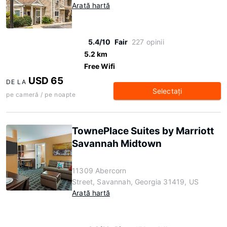
Arată hartă
5.4/10
Fair
227 opinii
5.2 km
Free Wifi
USD 65
DE LA
Selectaţi
pe cameră / pe noapte
TownePlace Suites by Marriott
Savannah Midtown
11309 Abercorn
Street, Savannah, Georgia 31419, US
Arată hartă