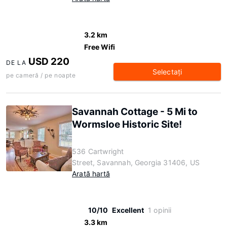
3.2 km
Free Wifi
USD 220
DE LA
Selectaţi
pe cameră / pe noapte
Savannah Cottage - 5 Mi to
Wormsloe Historic Site!
536 Cartwright
Street, Savannah, Georgia 31406, US
Arată hartă
10/10
Excellent
1 opinii
3.3 km