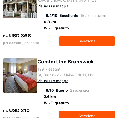
Row, Brunswick, Maine 04011, US
Visualizza mappa
9.4/10
Eccellente
157 recensioni
0.3 km
Wi-Fi gratuito
USD 368
DA
Seleziona
per camera / per notte
Comfort Inn Brunswick
199 Pleasant
St, Brunswick, Maine 04011, US
Visualizza mappa
8/10
Buono
2 recensioni
2.6 km
Wi-Fi gratuito
USD 210
DA
Seleziona
per camera / per notte