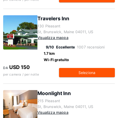
Travelers Inn
130 Pleasant
St, Brunswick, Maine 04011, US
Visualizza mappa
9/10
Eccellente
1007 recensioni
1.7 km
Wi-Fi gratuito
USD 150
DA
Seleziona
per camera / per notte
Moonlight Inn
215 Pleasant
St, Brunswick, Maine 04011, US
Visualizza mappa