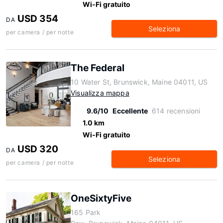
Wi-Fi gratuito
USD 354
DA
Seleziona
per camera / per notte
The Federal
10 Water St, Brunswick, Maine 04011, US
Visualizza mappa
9.6/10
Eccellente
614 recensioni
1.0 km
Wi-Fi gratuito
USD 320
DA
Seleziona
per camera / per notte
OneSixtyFive
165 Park