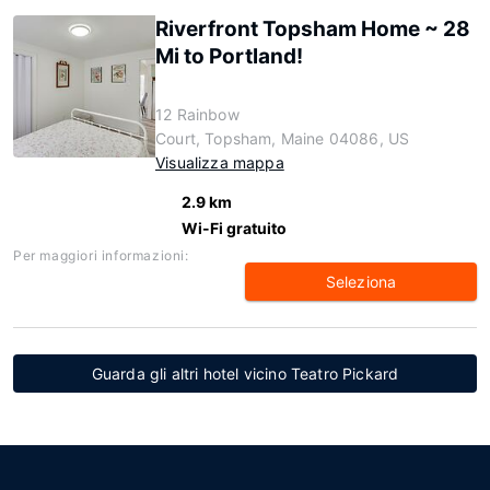
Riverfront Topsham Home ~ 28
Mi to Portland!
12 Rainbow
Court, Topsham, Maine 04086, US
Visualizza mappa
2.9 km
Wi-Fi gratuito
Per maggiori informazioni:
Seleziona
Guarda gli altri hotel vicino Teatro Pickard