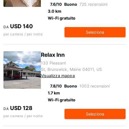
7.6/10
Buono
725 recensioni
3.0 km
Wi-Fi gratuito
USD 140
DA
Seleziona
per camera / per notte
Relax Inn
133 Pleasant
St, Brunswick, Maine 04011, US
Visualizza mappa
7.8/10
Buono
1002 recensioni
1.7 km
Wi-Fi gratuito
USD 128
DA
Seleziona
per camera / per notte