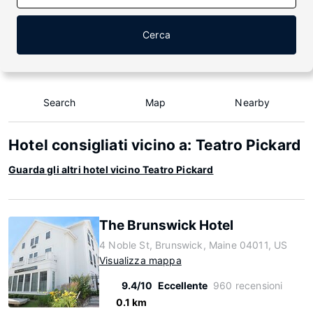
Cerca
Search
Map
Nearby
Hotel consigliati vicino a: Teatro Pickard
Guarda gli altri hotel vicino Teatro Pickard
The Brunswick Hotel
4 Noble St, Brunswick, Maine 04011, US
Visualizza mappa
9.4/10
Eccellente
960 recensioni
0.1 km