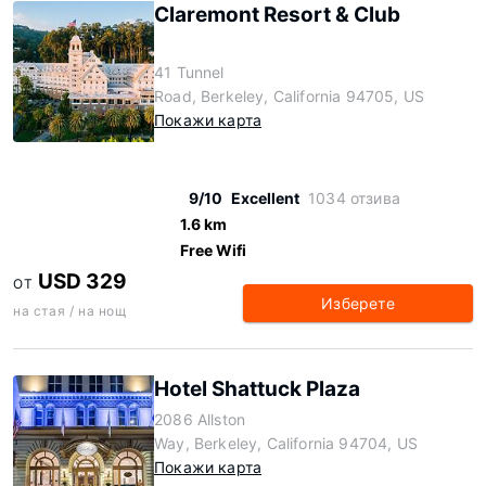
Claremont Resort & Club
41 Tunnel
Road, Berkeley, California 94705, US
Покажи карта
9/10
Excellent
1034 отзива
1.6 km
Free Wifi
USD 329
ОТ
Изберете
на стая / на нощ
Hotel Shattuck Plaza
2086 Allston
Way, Berkeley, California 94704, US
Покажи карта