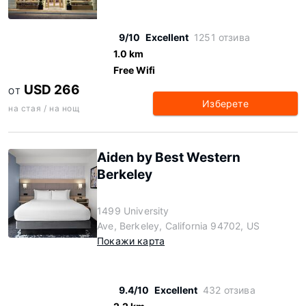
9/10
Excellent
1251 отзива
1.0 km
Free Wifi
USD 266
ОТ
Изберете
на стая / на нощ
Aiden by Best Western
Berkeley
1499 University
Ave, Berkeley, California 94702, US
Покажи карта
9.4/10
Excellent
432 отзива