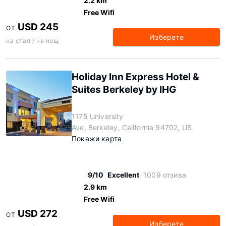
2.2 km
Free Wifi
USD 245
ОТ
Изберете
на стая / на нощ
Holiday Inn Express Hotel &
Suites Berkeley by IHG
1175 University
Ave, Berkeley, California 94702, US
Покажи карта
9/10
Excellent
1009 отзива
2.9 km
Free Wifi
USD 272
ОТ
Изберете