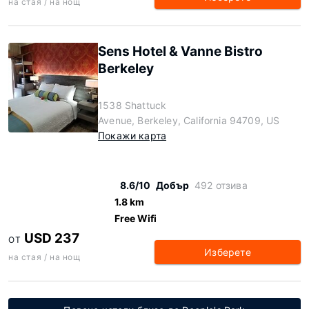
на стая / на нощ
Sens Hotel & Vanne Bistro
Berkeley
1538 Shattuck
Avenue, Berkeley, California 94709, US
Покажи карта
8.6/10
Добър
492 отзива
1.8 km
Free Wifi
USD 237
ОТ
Изберете
на стая / на нощ