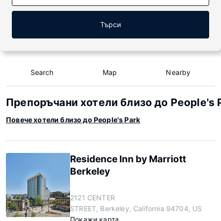
Търси
Search
Map
Nearby
Препоръчани хотели близо до People's 
Повече хотели близо до People's Park
Residence Inn by Marriott
Berkeley
2121 CENTER
STREET, Berkeley, California 94704, US
Покажи карта