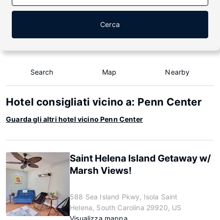
Cerca
Search
Map
Nearby
Hotel consigliati vicino a: Penn Center
Guarda gli altri hotel vicino Penn Center
Saint Helena Island Getaway w/
Marsh Views!
588 Sea Island Pkwy, Isola Saint
Helena, South Carolina 29920, US
Visualizza mappa