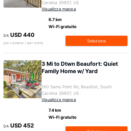
Carolina 29907, US
Visualizza mappa
6.7 km
Wi-Fi gratuito
USD 440
DA
Seleziona
per camera / per notte
3 Mi to Dtwn Beaufort: Quiet
Family Home w/ Yard
160 Sams Point Rd, Beaufort, South
Carolina 29907, US
Visualizza mappa
7.4 km
Wi-Fi gratuito
USD 452
DA