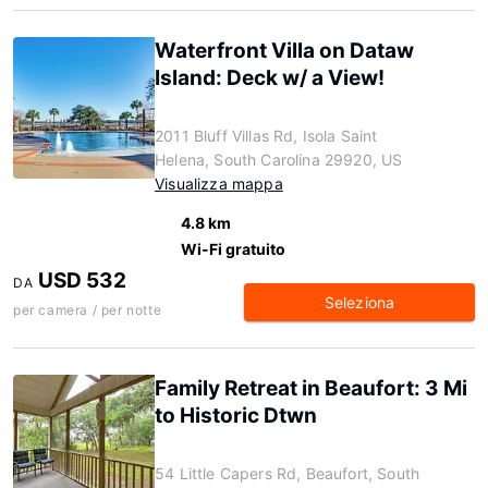
Waterfront Villa on Dataw
Island: Deck w/ a View!
2011 Bluff Villas Rd, Isola Saint
Helena, South Carolina 29920, US
Visualizza mappa
4.8 km
Wi-Fi gratuito
USD 532
DA
Seleziona
per camera / per notte
Family Retreat in Beaufort: 3 Mi
to Historic Dtwn
54 Little Capers Rd, Beaufort, South