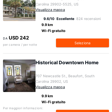
Carolina 29902-5525, US
Visualizza mappa
9.6/10
Eccellente
824 recensioni
9.9 km
Wi-Fi gratuito
USD 242
DA
Seleziona
per camera / per notte
Historical Downtown Home
707 Newcastle St., Beaufort, South
Carolina 29902, US
Visualizza mappa
9.9 km
Wi-Fi gratuito
Per maggiori informazioni: