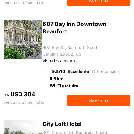
Seleziona
per camera / per notte
607 Bay Inn Downtown
Beaufort
607 Bay St, Beaufort, South
Carolina 29902, US
Visualizza mappa
9.8/10
Eccellente
114 recensioni
9.8 km
Wi-Fi gratuito
USD 304
DA
Seleziona
per camera / per notte
City Loft Hotel
301 Carteret St, Beaufort, South