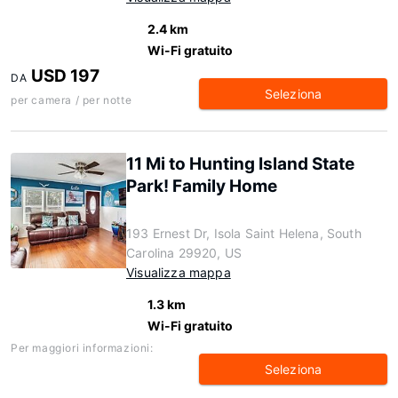
2.4 km
Wi-Fi gratuito
USD 197
DA
Seleziona
per camera / per notte
11 Mi to Hunting Island State
Park! Family Home
193 Ernest Dr, Isola Saint Helena, South
Carolina 29920, US
Visualizza mappa
1.3 km
Wi-Fi gratuito
Per maggiori informazioni:
Seleziona