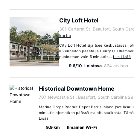
City Loft Hotel
301 Carteret St, Beaufort, South Ca
kartta
City Loft Hotel sijaitsee keskustassa, jo
kivenheiton päästä ja Henry C. Chambers
puolestaan vain 5 minuutin...
Lue Lisää
9.6/10
Loistava
824 arvioon
Historical Downtown Home
707 Newcastle St., Beaufort, South Carolina 2
Marine Corps Recruit Depot Parris Island (sotilasalue
minuutin ajomatkan päässä majoituspaikasta. Tämä 
Lisää
9.9 km
Ilmainen Wi-Fi