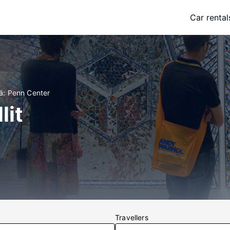
Car rental
iä: Penn Center
lit
Travellers