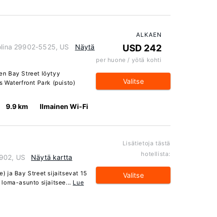
ALKAEN
rolina 29902-5525, US
Näytä
USD 242
per huone / yötä kohti
ten Bay Street löytyy
Valitse
 Waterfront Park (puisto)
9.9 km
Ilmainen Wi-Fi
Lisätietoja tästä
hotellista:
9902, US
Näytä kartta
) ja Bay Street sijaitsevat 15
Valitse
loma-asunto sijaitsee...
Lue