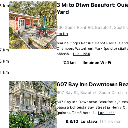
3 Mi to Dtwn Beaufort: Qui
.8 km
Yard
160 Sams Point Rd, Beaufort, South 
kartta
Marine Corps Recruit Depot Parris Island 
Chambers Waterfront Park (puisto) sijai
.7 km
päässä...
Lue Lisää
3 km
7.4 km
Ilmainen Wi-Fi
.1 km
607 Bay Inn Downtown Bea
607 Bay St, Beaufort, South Carolin
607 Bay Inn Downtown Beaufort sijaits
päässä kohteista Bay Street ja Henry C
(puisto). Tämä hotelli...
Lue Lisää
9.8/10
Loistava
114 arvioon