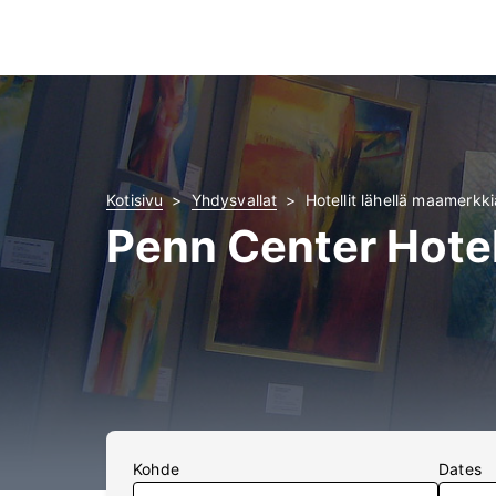
Kotisivu
Yhdysvallat
Hotellit lähellä maamerkk
Penn Center Hotel
Kohde
Dates