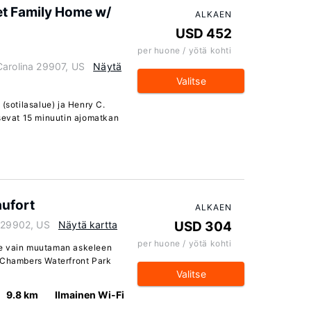
et Family Home w/
ALKAEN
USD 452
per huone / yötä kohti
Carolina 29907, US
Näytä
Valitse
(sotilasalue) ja Henry C.
tsevat 15 minuutin ajomatkan
ufort
ALKAEN
a 29902, US
Näytä kartta
USD 304
per huone / yötä kohti
ee vain muutaman askeleen
. Chambers Waterfront Park
Valitse
9.8 km
Ilmainen Wi-Fi