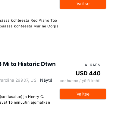
Valitse
päässä kohteesta Red Piano Too
n päässä kohteesta Marine Corps
3 Mi to Historic Dtwn
ALKAEN
USD 440
Carolina 29907, US
Näytä
per huone / yötä kohti
Valitse
(sotilasalue) ja Henry C.
sevat 15 minuutin ajomatkan