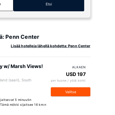
a
Etsi
iä: Penn Center
Lisää hotelleja lähellä kohdetta: Penn Center
ay w/ Marsh Views!
ALKAEN
USD 197
land (saari), South
per huone / yötä kohti
Valitse
jaitsevat 5 minuutin
Tämä mökki sijaitsee 16 km:n