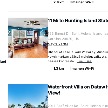
2.4 km
Ilmainen Wi-Fi
11 Mi to Hunting Island Sta
193 Ernest Dr, Saint Helena Island (sa
Carolina 29920, US
Näytä kartta
Chapel of Ease ja York W. Bailey Museum
kävelymatkan päässä majoituspaikasta. 
lue)
päässä kohteesta...
Lue Lisää
1.3 km
Ilmainen Wi-Fi
Waterfront Villa on Dataw I
View!
2011 Bluff Villas Rd, Saint Helena Isla