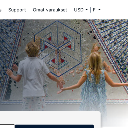
s
Support
Omat varaukset
USD
FI