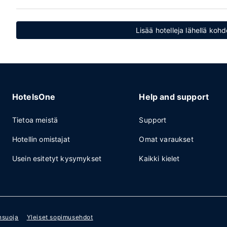
Lisää hotelleja lähellä koh
HotelsOne
Help and support
Tietoa meistä
Support
Hotellin omistajat
Omat varaukset
Usein esitetyt kysymykset
Kaikki kielet
nsuoja
Yleiset sopimusehdot