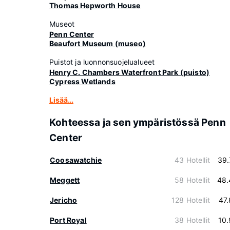
Thomas Hepworth House
Museot
Penn Center
Beaufort Museum (museo)
Puistot ja luonnonsuojelualueet
Henry C. Chambers Waterfront Park (puisto)
Cypress Wetlands
Lisää…
Kohteessa ja sen ympäristössä Penn
Center
Coosawatchie
43 Hotellit
39.
Meggett
58 Hotellit
48.
Jericho
128 Hotellit
47
Port Royal
38 Hotellit
10