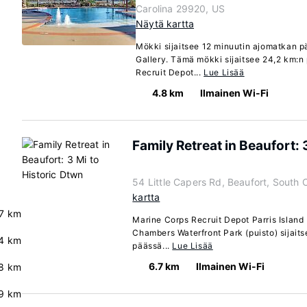
Carolina 29920, US
Näytä kartta
Mökki sijaitsee 12 minuutin ajomatkan 
Gallery. Tämä mökki sijaitsee 24,2 km:
Recruit Depot...
Lue Lisää
4.8 km
Ilmainen Wi-Fi
Family Retreat in Beaufort: 
54 Little Capers Rd, Beaufort, South 
kartta
7 km
Marine Corps Recruit Depot Parris Island 
Chambers Waterfront Park (puisto) sijait
4 km
päässä...
Lue Lisää
6.7 km
Ilmainen Wi-Fi
.8 km
.9 km