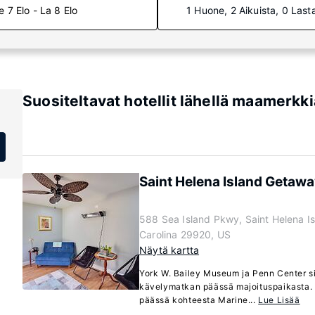
e 7 Elo - La 8 Elo
1 Huone, 2 Aikuista, 0 Last
Suositeltavat hotellit lähellä maamerkk
Saint Helena Island Getaw
588 Sea Island Pkwy, Saint Helena Is
Carolina 29920, US
Näytä kartta
York W. Bailey Museum ja Penn Center si
kävelymatkan päässä majoituspaikasta. 
päässä kohteesta Marine...
Lue Lisää