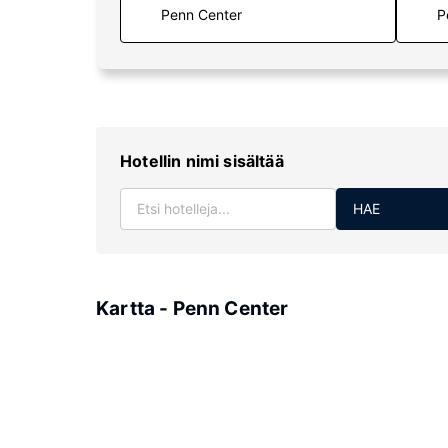
P
Hotellin nimi sisältää
HAE
Kartta - Penn Center