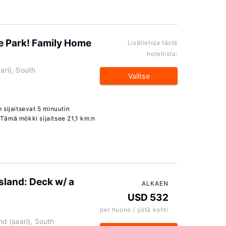
te Park! Family Home
Lisätietoja tästä
hotellista:
ari), South
Valitse
 sijaitsevat 5 minuutin
Tämä mökki sijaitsee 21,1 km:n
sland: Deck w/ a
ALKAEN
USD 532
per huone / yötä kohti
nd (saari), South