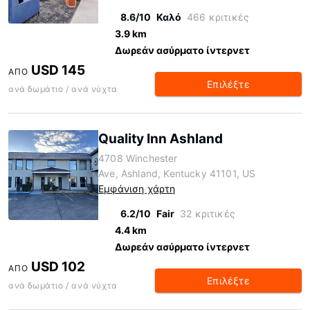
8.6/10
Καλό
466 κριτικές
3.9 km
Δωρεάν ασύρματο ίντερνετ
USD 145
ΑΠΌ
Επιλέξτε
ανά δωμάτιο / ανά νύχτα
Quality Inn Ashland
4708 Winchester
Ave, Ashland, Kentucky 41101, US
Εμφάνιση χάρτη
6.2/10
Fair
32 κριτικές
4.4 km
Δωρεάν ασύρματο ίντερνετ
USD 102
ΑΠΌ
Επιλέξτε
ανά δωμάτιο / ανά νύχτα