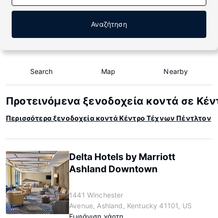
Αναζήτηση
Search
Map
Nearby
Προτεινόμενα ξενοδοχεία κοντά σε Κέ
Περισσότερα ξενοδοχεία κοντά Κέντρο Τέχνων Πέντλτον
Delta Hotels by Marriott
Ashland Downtown
1441 Winchester
Avenue, Ashland, Kentucky 41101, US
Εμφάνιση χάρτη