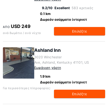
9.2/10
Excellent
583 κριτικές
0.1 km
Δωρεάν ασύρματο ίντερνετ
USD 249
ΑΠΌ
Επιλέξτε
ανά δωμάτιο / ανά νύχτα
Ashland Inn
3020 Winchester
Ave, Ashland, Kentucky 41101, US
Εμφάνιση χάρτη
1.9 km
Δωρεάν ασύρματο ίντερνετ
Για περισσότερες πληροφορίες:
Επιλέξτε