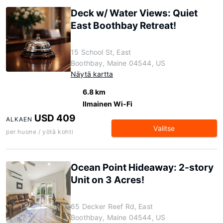
Deck w/ Water Views: Quiet
East Boothbay Retreat!
15 School St, East
Boothbay, Maine 04544, US
Näytä kartta
6.8 km
Ilmainen Wi-Fi
USD 409
ALKAEN
Valitse
per huone / yötä kohti
Ocean Point Hideaway: 2-story
Unit on 3 Acres!
65 Decker Reef Rd, East
Boothbay, Maine 04544, US