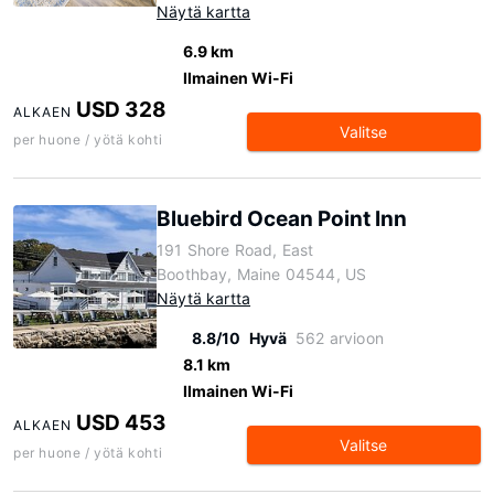
Näytä kartta
6.9 km
Ilmainen Wi-Fi
USD 328
ALKAEN
Valitse
per huone / yötä kohti
Bluebird Ocean Point Inn
191 Shore Road, East
Boothbay, Maine 04544, US
Näytä kartta
8.8/10
Hyvä
562 arvioon
8.1 km
Ilmainen Wi-Fi
USD 453
ALKAEN
Valitse
per huone / yötä kohti