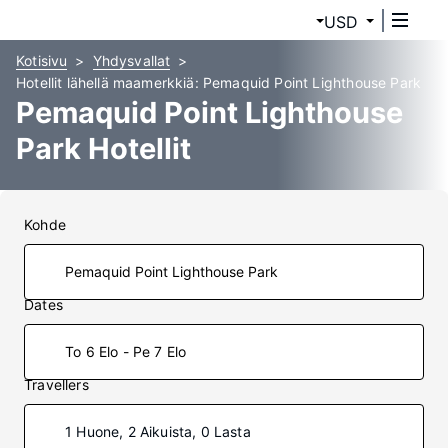
USD
Kotisivu
Yhdysvallat
Hotellit lähellä maamerkkiä: Pemaquid Point Lighthouse Park
Pemaquid Point Lighthouse
Park Hotellit
Kohde
Dates
To 6 Elo - Pe 7 Elo
Travellers
1 Huone, 2 Aikuista, 0 Lasta