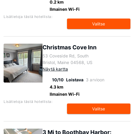
0.2 km
Ilmainen Wi-Fi
Lisätietoja tästä hotellista:
Valitse
Christmas Cove Inn
53 Coveside Rd, South
Bristol, Maine 04568, US
Näytä kartta
10/10
Loistava
3 arvioon
4.3 km
Ilmainen Wi-Fi
Lisätietoja tästä hotellista:
Valitse
3 Mi to Boothbay Harbor: