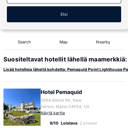
Etsi
Search
Map
Nearby
Suositeltavat hotellit lähellä maamerkki
Lisää hotelleja lähellä kohdetta: Pemaquid Point Lighthouse P
Hotel Pemaquid
3098 Bristol Rd, New
Harbor, Maine 04554, US
Näytä kartta
9/10
Loistava
2 arvioon