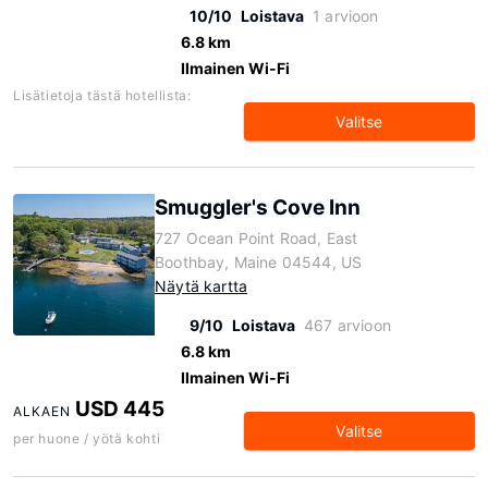
10/10
Loistava
1 arvioon
6.8 km
Ilmainen Wi-Fi
Lisätietoja tästä hotellista:
Valitse
Smuggler's Cove Inn
727 Ocean Point Road, East
Boothbay, Maine 04544, US
Näytä kartta
9/10
Loistava
467 arvioon
6.8 km
Ilmainen Wi-Fi
USD 445
ALKAEN
Valitse
per huone / yötä kohti