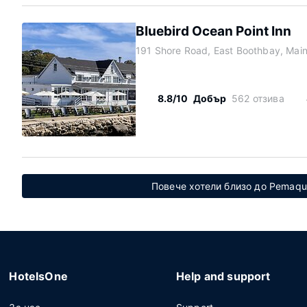
Bluebird Ocean Point Inn
191 Shore Road, East Boothbay, Mai
8.8/10
Добър
562 отзива
Повече хотели близо до Pemaqui
HotelsOne
Help and support