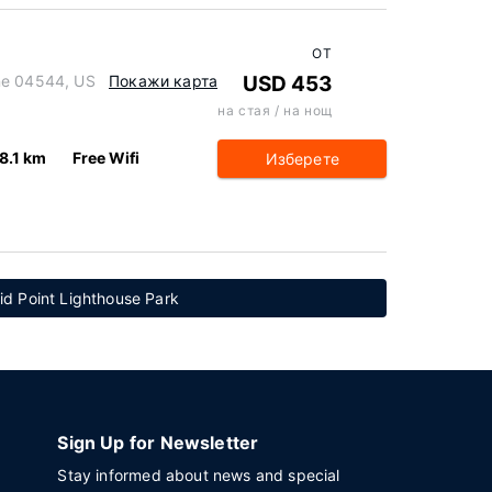
ОТ
ne 04544, US
Покажи карта
USD 453
на стая / на нощ
8.1 km
Free Wifi
Изберете
d Point Lighthouse Park
Sign Up for Newsletter
Stay informed about news and special