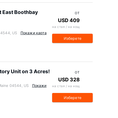
t East Boothbay
ОТ
USD 409
на стая / на нощ
 04544, US
Покажи карта
Изберете
ory Unit on 3 Acres!
ОТ
USD 328
Maine 04544, US
Покажи
на стая / на нощ
Изберете