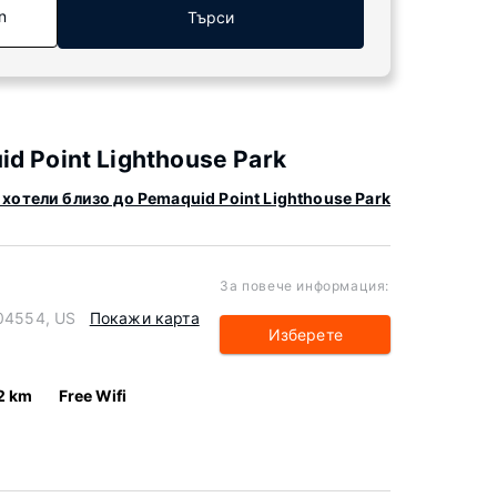
n
Търси
d Point Lighthouse Park
хотели близо до Pemaquid Point Lighthouse Park
За повече информация:
 04554, US
Покажи карта
Изберете
2 km
Free Wifi