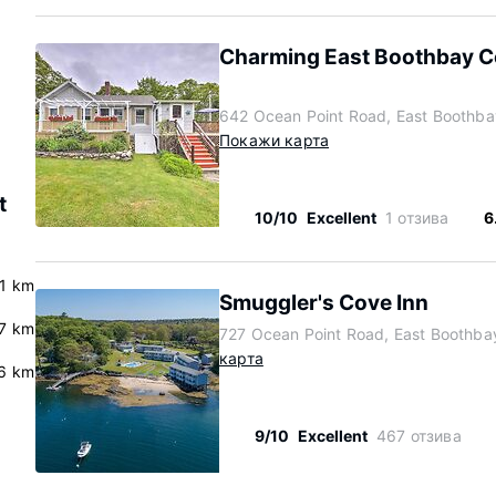
Charming East Boothbay Co
642 Ocean Point Road, East Boothb
Покажи карта
t
10/10
Excellent
1 отзива
6
.1 km
Smuggler's Cove Inn
7 km
727 Ocean Point Road, East Boothba
карта
6 km
9/10
Excellent
467 отзива