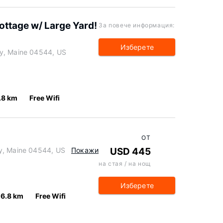
ttage w/ Large Yard!
За повече информация:
Изберете
ay, Maine 04544, US
.8 km
Free Wifi
ОТ
y, Maine 04544, US
Покажи
USD 445
на стая / на нощ
Изберете
6.8 km
Free Wifi