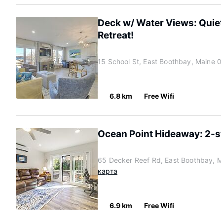
Deck w/ Water Views: Quie
Retreat!
15 School St, East Boothbay, Maine
6.8 km
Free Wifi
Ocean Point Hideaway: 2-st
65 Decker Reef Rd, East Boothbay, 
карта
6.9 km
Free Wifi