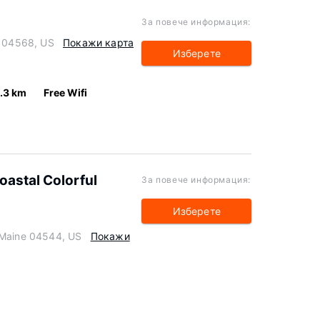
За повече информация:
e 04568, US
Покажи карта
Изберете
.3 km
Free Wifi
oastal Colorful
За повече информация:
Изберете
 Maine 04544, US
Покажи