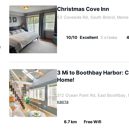
Christmas Cove Inn
53 Coveside Rd, South Bristol, Main
10/10
Excellent
3 отзива
4
e
3 Mi to Boothbay Harbor: C
Home!
312 Ocean Point Rd, East Boothbay,
карта
6.7 km
Free Wifi