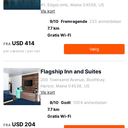
#1, Edgecomb, Maine 04556, US
Vis kort
9/10
Fremragende
233 anmeldelser
7.7 km
Gratis Wi-Fi
USD 414
FRA
Vælg
per værelse / per nat
Flagship Inn and Suites
200 Townsend Avenue, Boothbay
Harbor, Maine 04538, US
Vis kort
8/10
Godt
1004 anmeldelser
7.7 km
Gratis Wi-Fi
USD 204
FRA