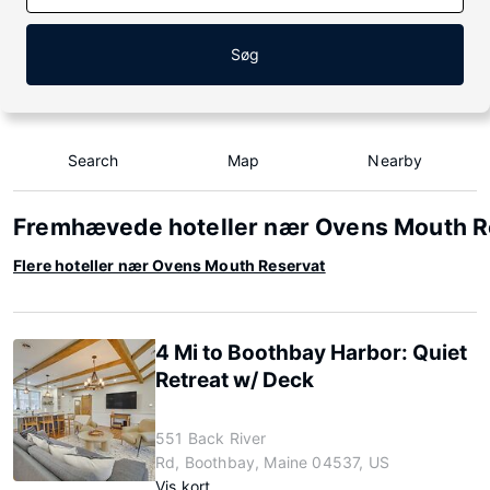
Søg
Search
Map
Nearby
Fremhævede hoteller nær Ovens Mouth R
Flere hoteller nær Ovens Mouth Reservat
4 Mi to Boothbay Harbor: Quiet
Retreat w/ Deck
551 Back River
Rd, Boothbay, Maine 04537, US
Vis kort