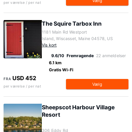
Vælg
per værelse / per nat
The Squire Tarbox Inn
1181 Main Rd Westport
Island, Wiscasset, Maine 04578, US
Vis kort
9.6/10
Fremragende
22 anmeldelser
6.1 km
Gratis Wi-Fi
USD 452
FRA
Vælg
per værelse / per nat
Sheepscot Harbour Village
Resort
306 Eddy Rd