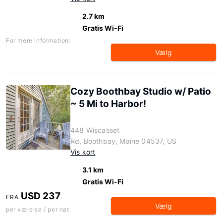
2.7 km
Gratis Wi-Fi
For mere information:
Vælg
Cozy Boothbay Studio w/ Patio
~ 5 Mi to Harbor!
448 Wiscasset
Rd, Boothbay, Maine 04537, US
Vis kort
3.1 km
Gratis Wi-Fi
USD 237
FRA
Vælg
per værelse / per nat