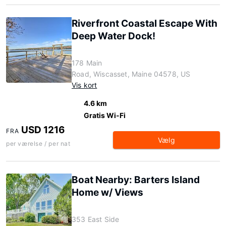
Riverfront Coastal Escape With
Deep Water Dock!
178 Main
Road, Wiscasset, Maine 04578, US
Vis kort
4.6 km
Gratis Wi-Fi
USD 1216
FRA
Vælg
per værelse / per nat
Boat Nearby: Barters Island
Home w/ Views
353 East Side