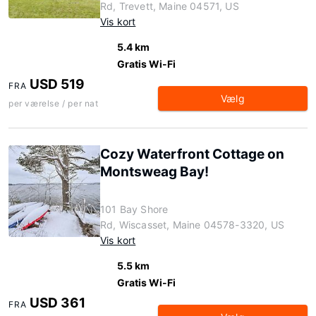
Rd, Trevett, Maine 04571, US
Vis kort
5.4 km
Gratis Wi-Fi
USD 519
FRA
Vælg
per værelse / per nat
Cozy Waterfront Cottage on
Montsweag Bay!
101 Bay Shore
Rd, Wiscasset, Maine 04578-3320, US
Vis kort
5.5 km
Gratis Wi-Fi
USD 361
FRA