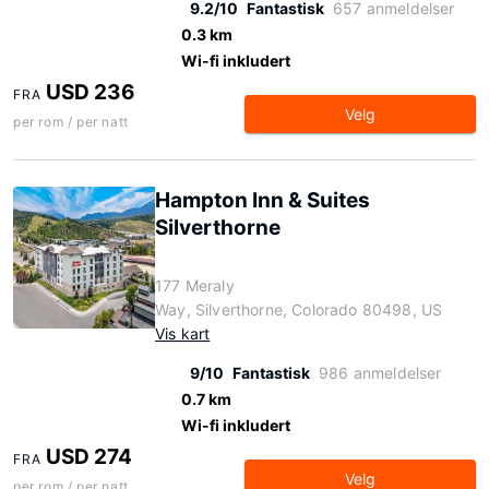
9.2/10
Fantastisk
657 anmeldelser
0.3 km
Wi-fi inkludert
USD 236
FRA
Velg
per rom / per natt
Hampton Inn & Suites
Silverthorne
177 Meraly
Way, Silverthorne, Colorado 80498, US
Vis kart
9/10
Fantastisk
986 anmeldelser
0.7 km
Wi-fi inkludert
USD 274
FRA
Velg
per rom / per natt