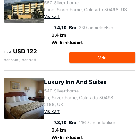
560 Silverthorne
Lane, Silverthorne, Colorado 80498, US
Vis kart
7.4/10
Bra
239 anmeldelser
0.4 km
Wi-fi inkludert
USD 122
FRA
Velg
per rom / per natt
Luxury Inn And Suites
540 Silverthorne
Ln, Silverthorne, Colorado 80498-
2166, US
Vis kart
7.8/10
Bra
1169 anmeldelser
0.4 km
Wi-fi inkludert