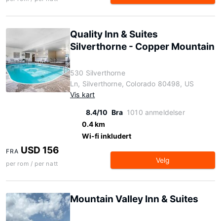
Quality Inn & Suites
Silverthorne - Copper Mountain
530 Silverthorne
Ln, Silverthorne, Colorado 80498, US
Vis kart
8.4/10
Bra
1010 anmeldelser
0.4 km
Wi-fi inkludert
USD 156
FRA
Velg
per rom / per natt
Mountain Valley Inn & Suites