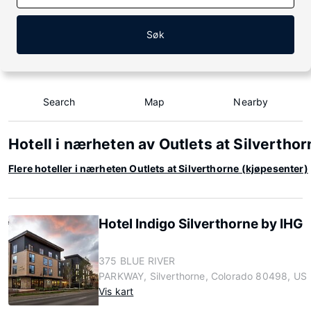
Søk
Search
Map
Nearby
Hotell i nærheten av Outlets at Silvertho
Flere hoteller i nærheten Outlets at Silverthorne (kjøpesenter)
Hotel Indigo Silverthorne by IHG
375 BLUE RIVER
PARKWAY, Silverthorne, Colorado 80498, US
Vis kart