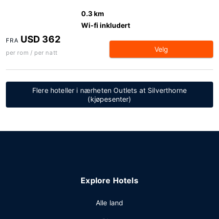
0.3 km
Wi-fi inkludert
USD 362
FRA
Velg
per rom / per natt
Flere hoteller i nærheten Outlets at Silverthorne
(kjøpesenter)
Explore Hotels
Alle land