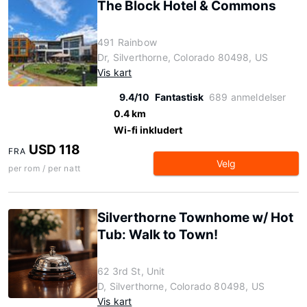
The Block Hotel & Commons
491 Rainbow
Dr, Silverthorne, Colorado 80498, US
Vis kart
9.4/10
Fantastisk
689 anmeldelser
0.4 km
Wi-fi inkludert
USD 118
FRA
Velg
per rom / per natt
Silverthorne Townhome w/ Hot
Tub: Walk to Town!
62 3rd St, Unit
D, Silverthorne, Colorado 80498, US
Vis kart