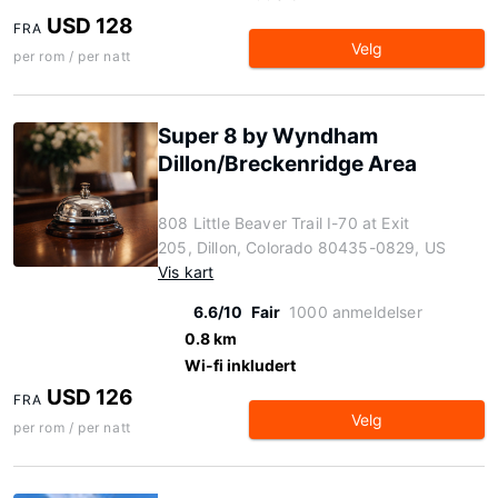
USD 128
FRA
Velg
per rom / per natt
Super 8 by Wyndham
Dillon/Breckenridge Area
808 Little Beaver Trail I-70 at Exit
205, Dillon, Colorado 80435-0829, US
Vis kart
6.6/10
Fair
1000 anmeldelser
0.8 km
Wi-fi inkludert
USD 126
FRA
Velg
per rom / per natt