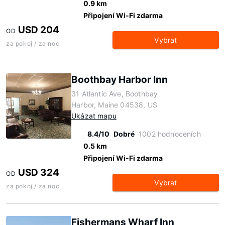
0.9 km
Připojení Wi-Fi zdarma
USD 204
OD
Vybrat
za pokoj / za noc
Boothbay Harbor Inn
31 Atlantic Ave, Boothbay
Harbor, Maine 04538, US
Ukázat mapu
8.4/10
Dobré
1002 hodnoceních
0.5 km
Připojení Wi-Fi zdarma
USD 324
OD
Vybrat
za pokoj / za noc
Fishermans Wharf Inn