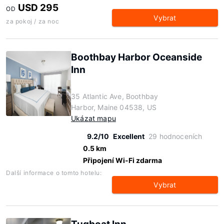
USD 295
OD
Vybrat
za pokoj / za noc
Boothbay Harbor Oceanside
Inn
35 Atlantic Ave, Boothbay
Harbor, Maine 04538, US
Ukázat mapu
9.2/10
Excellent
29 hodnoceních
0.5 km
Připojení Wi-Fi zdarma
Další informace o tomto hotelu:
Vybrat