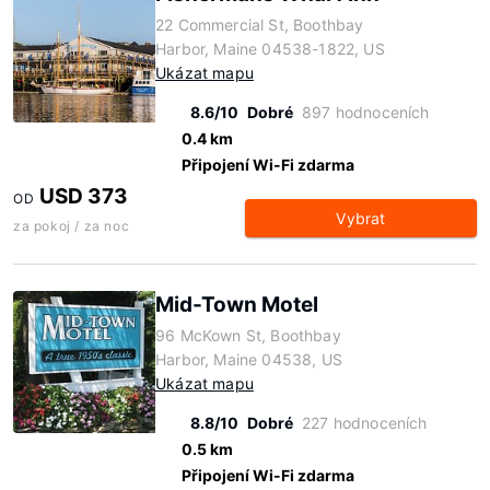
22 Commercial St, Boothbay
Harbor, Maine 04538-1822, US
Ukázat mapu
8.6/10
Dobré
897 hodnoceních
0.4 km
Připojení Wi-Fi zdarma
USD 373
OD
Vybrat
za pokoj / za noc
Mid-Town Motel
96 McKown St, Boothbay
Harbor, Maine 04538, US
Ukázat mapu
8.8/10
Dobré
227 hodnoceních
0.5 km
Připojení Wi-Fi zdarma