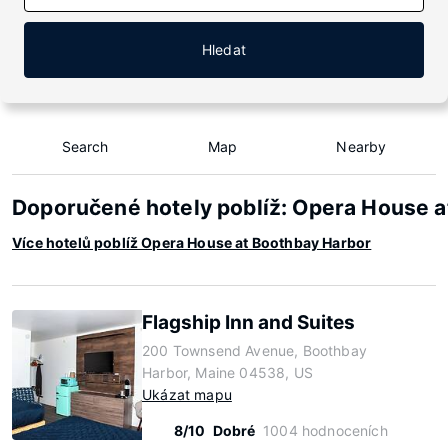
Hledat
Search
Map
Nearby
Doporučené hotely poblíž: Opera House a
Více hotelů poblíž Opera House at Boothbay Harbor
Flagship Inn and Suites
200 Townsend Avenue, Boothbay
Harbor, Maine 04538, US
Ukázat mapu
8/10
Dobré
1004 hodnoceních