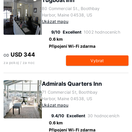
Tugboat Inn
80 Commercial St., Boothbay
Harbor, Maine 04538, US
Ukázat mapu
9/10
Excellent
1002 hodnoceních
0.6 km
Připojení Wi-Fi zdarma
USD 344
OD
Vybrat
za pokoj / za noc
Admirals Quarters Inn
71 Commercial St, Boothbay
Harbor, Maine 04538, US
Ukázat mapu
9.4/10
Excellent
30 hodnoceních
0.6 km
Připojení Wi-Fi zdarma