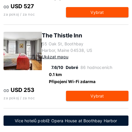
USD 527
OD
Vybrat
za pokoj / za noc
The Thistle Inn
55 Oak St, Boothbay
Harbor, Maine 04538, US
Ukázat mapu
7.6/10
Dobré
86 hodnoceních
0.1 km
Připojení Wi-Fi zdarma
USD 253
OD
Vybrat
za pokoj / za noc
Více hotelů poblíž Opera House at Boothbay Harbor