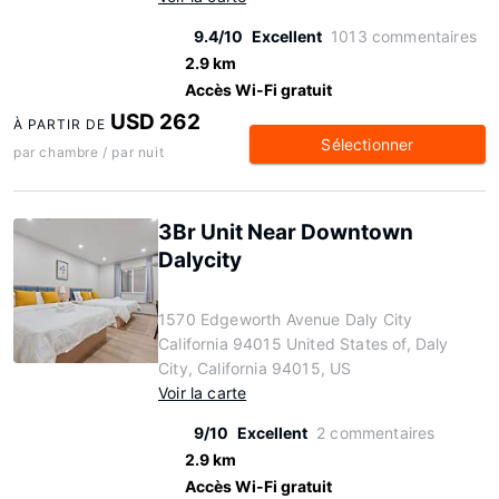
9.4/10
Excellent
1013 commentaires
2.9 km
Accès Wi-Fi gratuit
USD 262
À PARTIR DE
Sélectionner
par chambre / par nuit
3Br Unit Near Downtown
Dalycity
1570 Edgeworth Avenue Daly City
California 94015 United States of, Daly
City, California 94015, US
Voir la carte
9/10
Excellent
2 commentaires
2.9 km
Accès Wi-Fi gratuit