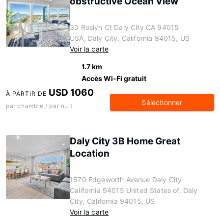
obstructive Ocean View
30 Roslyn Ct Daly City CA 94015
USA, Daly City, California 94015, US
Voir la carte
1.7 km
Accès Wi-Fi gratuit
USD 1060
À PARTIR DE
Sélectionner
par chambre / par nuit
Daly City 3B Home Great
Location
1570 Edgeworth Avenue Daly City
California 94015 United States of, Daly
City, California 94015, US
Voir la carte