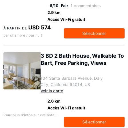
6/10
Fair
1 commentaires
2.9 km
Accès Wi-Fi gratuit
USD 574
À PARTIR DE
Sélectionner
par chambre / par nuit
3 BD 2 Bath House, Walkable To
Bart, Free Parking, Views
104 Santa Barbara Avenue, Daly
City, California 94014, US
Voir la carte
2.6 km
Accès Wi-Fi gratuit
Pour plus d'infos sur cet hôtel :
Sélectionner