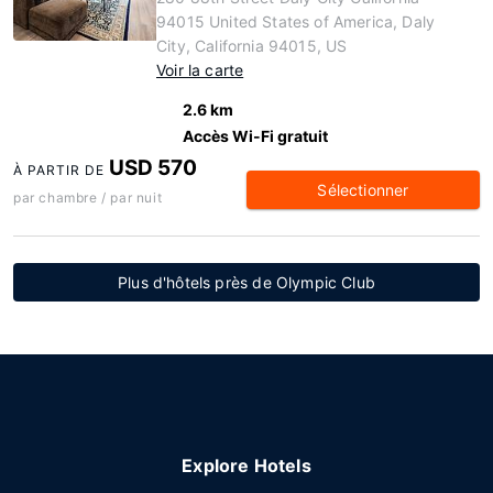
94015 United States of America, Daly
City, California 94015, US
Voir la carte
2.6 km
Accès Wi-Fi gratuit
USD 570
À PARTIR DE
Sélectionner
par chambre / par nuit
Plus d'hôtels près de Olympic Club
Explore Hotels