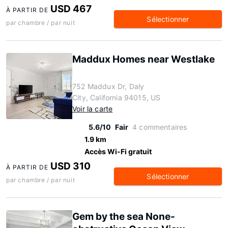
USD 467
À PARTIR DE
Sélectionner
par chambre / par nuit
Maddux Homes near Westlake
752 Maddux Dr, Daly
City, California 94015, US
Voir la carte
5.6/10
Fair
4 commentaires
1.9 km
Accès Wi-Fi gratuit
USD 310
À PARTIR DE
Sélectionner
par chambre / par nuit
Gem by the sea None-