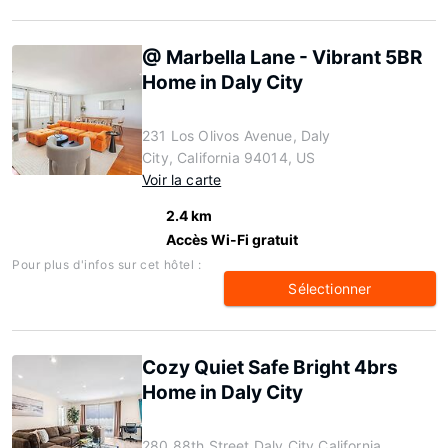
@ Marbella Lane - Vibrant 5BR
Home in Daly City
231 Los Olivos Avenue, Daly
City, California 94014, US
Voir la carte
2.4 km
Accès Wi-Fi gratuit
Pour plus d'infos sur cet hôtel :
Sélectionner
Cozy Quiet Safe Bright 4brs
Home in Daly City
280 88th Street Daly City California