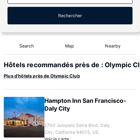
Rechercher
Search
Map
Nearby
Hôtels recommandés près de : Olympic C
Plus d'hôtels près de Olympic Club
Hampton Inn San Francisco-
Daly City
2700 Junipero Serra Blvd, Daly
City, California 94015, US
Voir la carte