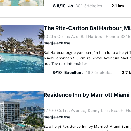
8.8/10
Jó
381 értékelés
2.1 km
The Ritz-Carlton Bal Harbour, M
10295 Collins Ave, Bal Harbour, Florida 331
megjelenítése
Bal Harbour egy olyan pontján található a helyi 
Miami, ahonnan 9,3 km-re leszel Aventura Mall 
re...
További Információk
9/10
Excellent
469 értékelés
2.7 
Residence Inn by Marriott Miami
17700 Collins Avenue, Sunny Isles Beach, Fl
megjelenítése
Ez a helyi Residence Inn by Marriott Miami Sunn