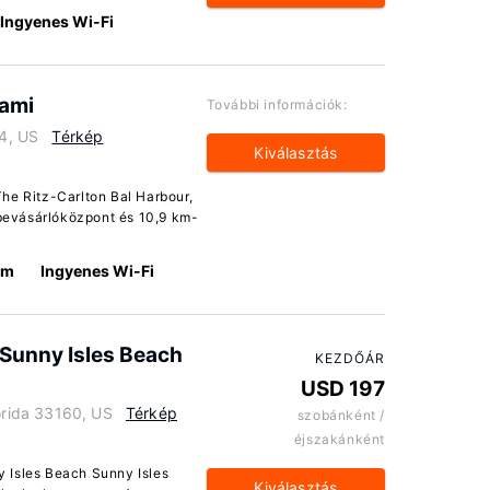
Ingyenes Wi-Fi
iami
További információk:
54, US
Térkép
Kiválasztás
The Ritz-Carlton Bal Harbour,
bevásárlóközpont és 10,9 km-
km
Ingyenes Wi-Fi
 Sunny Isles Beach
KEZDŐÁR
USD 197
orida 33160, US
Térkép
szobánként /
éjszakánként
y Isles Beach Sunny Isles
Kiválasztás