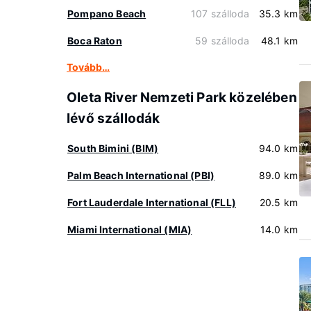
Pompano Beach
107 szálloda
35.3 km
Boca Raton
59 szálloda
48.1 km
Tovább…
Oleta River Nemzeti Park közelében
lévő szállodák
South Bimini (BIM)
94.0 km
Palm Beach International (PBI)
89.0 km
Fort Lauderdale International (FLL)
20.5 km
Miami International (MIA)
14.0 km