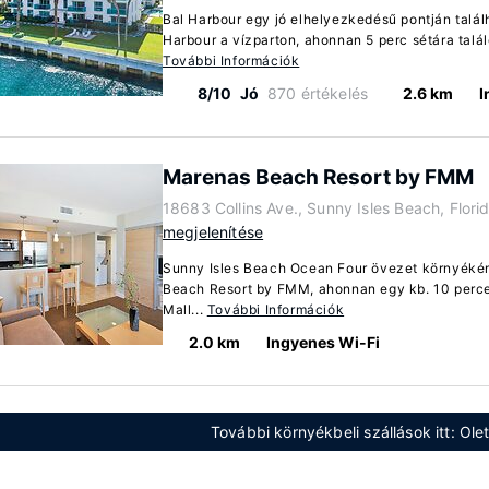
Bal Harbour egy jó elhelyezkedésű pontján talál
Harbour a vízparton, ahonnan 5 perc sétára talál
További Információk
8/10
Jó
870 értékelés
2.6 km
I
Marenas Beach Resort by FMM
18683 Collins Ave., Sunny Isles Beach, Flor
megjelenítése
Sunny Isles Beach Ocean Four övezet környékén
Beach Resort by FMM, ahonnan egy kb. 10 perce
Mall...
További Információk
2.0 km
Ingyenes Wi-Fi
További környékbeli szállások itt: Ol