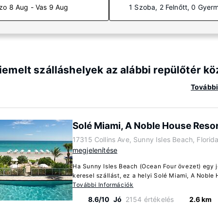
zo 8 Aug - Vas 9 Aug
1 Szoba, 2 Felnőtt, 0 Gyer
iemelt szálláshelyek az alábbi repülőtér k
További 
Solé Miami, A Noble House Reso
17315 Collins Ave, Sunny Isles Beach, Flori
megjelenítése
Ha Sunny Isles Beach (Ocean Four övezet) egy 
keresel szállást, ez a helyi Solé Miami, A Noble 
További Információk
8.6/10
Jó
2154 értékelés
2.6 km