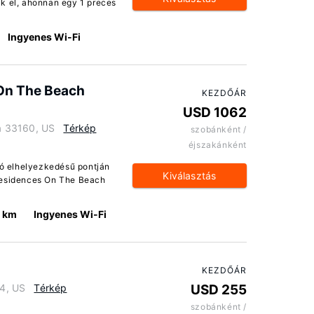
 el, ahonnan egy 1 preces
Ingyenes Wi-Fi
 On The Beach
KEZDŐÁR
USD 1062
da 33160, US
Térkép
szobánként /
éjszakánként
jó elhelyezkedésű pontján
Kiválasztás
 Residences On The Beach
0 km
Ingyenes Wi-Fi
KEZDŐÁR
54, US
Térkép
USD 255
szobánként /