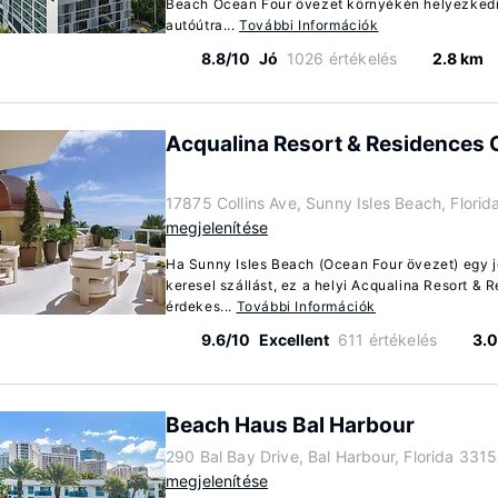
Beach Ocean Four övezet környékén helyezkedik
autóútra...
További Információk
8.8/10
Jó
1026 értékelés
2.8 km
Acqualina Resort & Residences
17875 Collins Ave, Sunny Isles Beach, Flori
megjelenítése
Ha Sunny Isles Beach (Ocean Four övezet) egy 
keresel szállást, ez a helyi Acqualina Resort &
érdekes...
További Információk
9.6/10
Excellent
611 értékelés
3.
Beach Haus Bal Harbour
290 Bal Bay Drive, Bal Harbour, Florida 331
megjelenítése