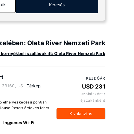
mek
Keresés
özelében: Oleta River Nemzeti Park
környékbeli szállások itt: Oleta River Nemzeti Park
rt
KEZDŐÁR
da 33160, US
Térkép
USD 231
szobánként /
éjszakánként
jó elhelyezkedésű pontján
House Resort érdekes lehet...
Kiválasztás
Ingyenes Wi-Fi