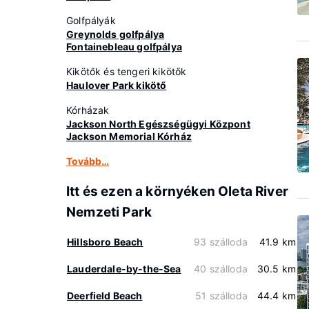
Golfpályák
Greynolds golfpálya
Fontainebleau golfpálya
Kikötők és tengeri kikötők
Haulover Park kikötő
Kórházak
Jackson North Egészségügyi Központ
Jackson Memorial Kórház
Tovább…
Itt és ezen a környéken Oleta River
Nemzeti Park
Hillsboro Beach
93 szálloda
41.9 km
Lauderdale-by-the-Sea
40 szálloda
30.5 km
Deerfield Beach
51 szálloda
44.4 km