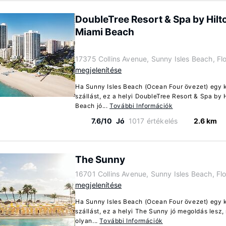
DoubleTree Resort & Spa by Hilt
Miami Beach
17375 Collins Avenue, Sunny Isles Beach, Fl
megjelenítése
Ha Sunny Isles Beach (Ocean Four övezet) egy k
szállást, ez a helyi DoubleTree Resort & Spa by
Beach jó...
További Információk
7.6/10
Jó
1017 értékelés
2.6 km
The Sunny
16701 Collins Avenue, Sunny Isles Beach, Fl
megjelenítése
Ha Sunny Isles Beach (Ocean Four övezet) egy k
szállást, ez a helyi The Sunny jó megoldás lesz, 
olyan...
További Információk