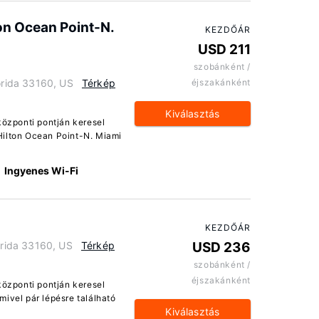
on Ocean Point-N.
KEZDŐÁR
USD 211
szobánként /
orida 33160, US
Térkép
éjszakánként
Kiválasztás
özponti pontján keresel
 Hilton Ocean Point-N. Miami
Ingyenes Wi-Fi
KEZDŐÁR
orida 33160, US
Térkép
USD 236
szobánként /
éjszakánként
özponti pontján keresel
mivel pár lépésre található
Kiválasztás