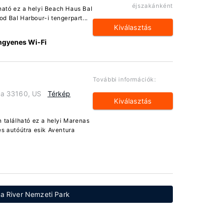
éjszakánként
ható ez a helyi Beach Haus Bal
od Bal Harbour-i tengerpart...
Kiválasztás
ngyenes Wi-Fi
További információk:
ida 33160, US
Térkép
Kiválasztás
 található ez a helyi Marenas
s autóútra esik Aventura
eta River Nemzeti Park