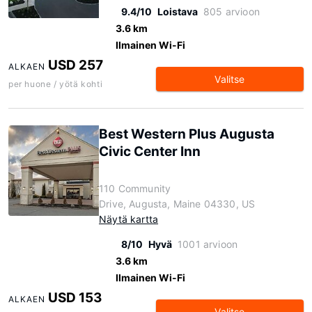
9.4/10
Loistava
805 arvioon
3.6 km
Ilmainen Wi-Fi
USD 257
ALKAEN
Valitse
per huone / yötä kohti
Best Western Plus Augusta
Civic Center Inn
110 Community
Drive, Augusta, Maine 04330, US
Näytä kartta
8/10
Hyvä
1001 arvioon
3.6 km
Ilmainen Wi-Fi
USD 153
ALKAEN
Valitse