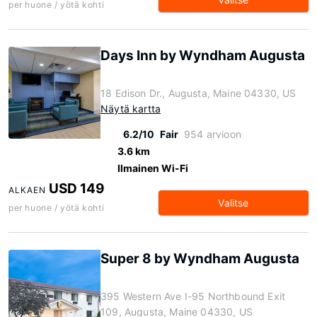
per huone / yötä kohti
Days Inn by Wyndham Augusta
18 Edison Dr., Augusta, Maine 04330, US
Näytä kartta
6.2/10
Fair
954 arvioon
3.6 km
Ilmainen Wi-Fi
USD 149
ALKAEN
Valitse
per huone / yötä kohti
Super 8 by Wyndham Augusta
395 Western Ave I-95 Northbound Exit
109, Augusta, Maine 04330, US