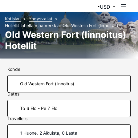
USD
Kotisivu
Yhdysvallat
Hotellit lähellä maamerkkiä: Old Western Fort (linnoitus)
Old Western Fort (linnoitus)
Hotellit
Kohde
Dates
To 6 Elo - Pe 7 Elo
Travellers
1 Huone, 2 Aikuista, 0 Lasta