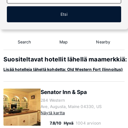
Etsi
Search
Map
Nearby
Suositeltavat hotellit lähellä maamerkkiä:
Lisää hotelleja lähellä kohdetta: Old Western Fort (linnoitus)
Senator Inn & Spa
284 Western
Ave, Augusta, Maine 04330, US
Näytä kartta
7.8/10
Hyvä
1004 arvioon