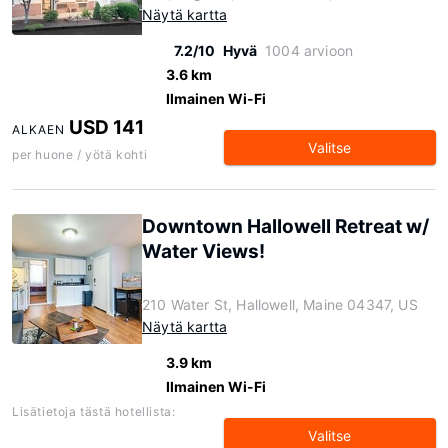
Näytä kartta
7.2/10
Hyvä
1004 arvioon
3.6 km
Ilmainen Wi-Fi
USD 141
ALKAEN
Valitse
per huone / yötä kohti
Downtown Hallowell Retreat w/
Water Views!
210 Water St, Hallowell, Maine 04347, US
Näytä kartta
3.9 km
Ilmainen Wi-Fi
Lisätietoja tästä hotellista:
Valitse