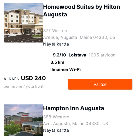
Homewood Suites by Hilton
Augusta
377 Western
Avenue, Augusta, Maine 04330, US
Näytä kartta
9.2/10
Loistava
1005 arvioon
3.5 km
Ilmainen Wi-Fi
USD 240
ALKAEN
Valitse
per huone / yötä kohti
Hampton Inn Augusta
388 Western
Ave, Augusta, Maine 04330, US
Näytä kartta