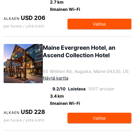
2.7 km
Ilmainen Wi-Fi
USD 206
ALKAEN
Valitse
per huone / yötä kohti
Maine Evergreen Hotel, an
Ascend Collection Hotel
65 Whitten Rd, Augusta, Maine 04330, US
Näytä kartta
9.2/10
Loistava
1007 arvioon
3.4 km
Ilmainen Wi-Fi
USD 228
ALKAEN
Valitse
per huone / yötä kohti