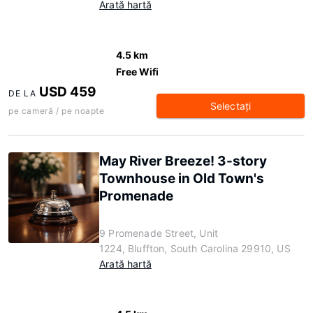
Arată hartă
4.5 km
Free Wifi
USD 459
DE LA
Selectaţi
pe cameră / pe noapte
May River Breeze! 3-story
Townhouse in Old Town's
Promenade
9 Promenade Street, Unit
1224, Bluffton, South Carolina 29910, US
Arată hartă