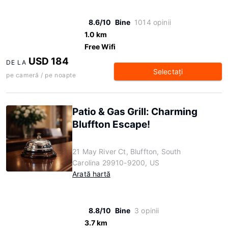
8.6/10
Bine
1014 opinii
1.0 km
Free Wifi
USD 184
DE LA
Selectaţi
pe cameră / pe noapte
Patio & Gas Grill: Charming
Bluffton Escape!
21 May River Ct, Bluffton, South
Carolina 29910-9200, US
Arată hartă
8.8/10
Bine
3 opinii
3.7 km