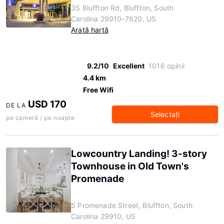
35 Bluffton Rd, Bluffton, South
Carolina 29910-7620, US
Arată hartă
9.2/10
Excellent
1016 opinii
4.4 km
Free Wifi
USD 170
DE LA
Selectaţi
pe cameră / pe noapte
Lowcountry Landing! 3-story
Townhouse in Old Town's
Promenade
5 Promenade Street, Bluffton, South
Carolina 29910, US