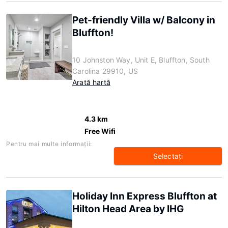
Pet-friendly Villa w/ Balcony in
Bluffton!
10 Johnston Way, Unit E, Bluffton, South
Carolina 29910, US
Arată hartă
4.3 km
Free Wifi
Pentru mai multe informaţii:
Selectaţi
Holiday Inn Express Bluffton at
Hilton Head Area by IHG