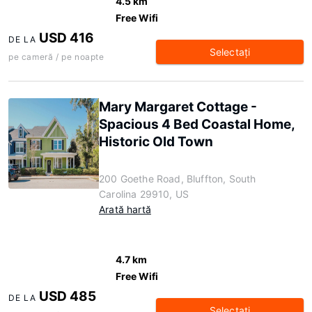
4.5 km
Free Wifi
USD 416
DE LA
Selectaţi
pe cameră / pe noapte
Mary Margaret Cottage -
Spacious 4 Bed Coastal Home,
Historic Old Town
200 Goethe Road, Bluffton, South
Carolina 29910, US
Arată hartă
4.7 km
Free Wifi
USD 485
DE LA
Selectaţi