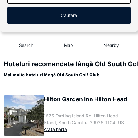
Căutare
Search
Map
Nearby
Hoteluri recomandate lângă Old South Gol
Mai multe hoteluri lângă Old South Golf Club
Hilton Garden Inn Hilton Head
1575 Fording Island Rd, Hilton Head
Island, South Carolina 29926-1104, US
Arată hartă