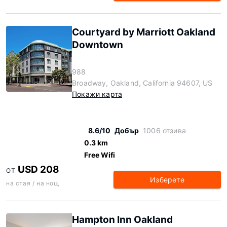
Courtyard by Marriott Oakland
Downtown
988
Broadway, Oakland, California 94607, US
Покажи карта
8.6/10
Добър
1006 отзива
0.3 km
Free Wifi
USD 208
ОТ
Изберете
на стая / на нощ
Hampton Inn Oakland