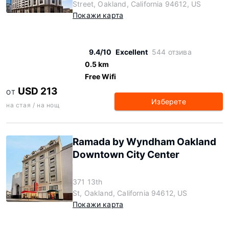
Street, Oakland, California 94612, US
Покажи карта
9.4/10
Excellent
544 отзива
0.5 km
Free Wifi
USD 213
ОТ
Изберете
на стая / на нощ
Ramada by Wyndham Oakland
Downtown City Center
371 13th
St, Oakland, California 94612, US
Покажи карта