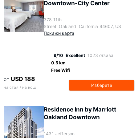
Downtown-City Center
378 11th
Street, Oakland, California 94607, US
Покажи карта
9/10
Excellent
1023 отзива
0.5 km
Free Wifi
USD 188
ОТ
Изберете
на стая / на нощ
Residence Inn by Marriott
Oakland Downtown
1431 Jefferson