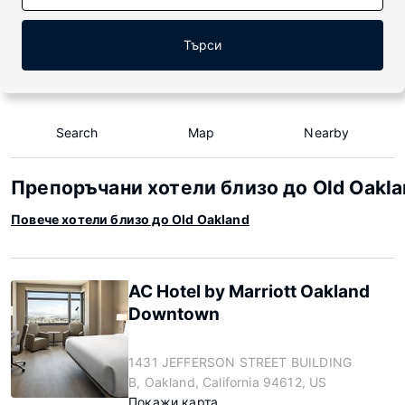
Търси
Search
Map
Nearby
Препоръчани хотели близо до Old Oakl
Повече хотели близо до Old Oakland
AC Hotel by Marriott Oakland
Downtown
1431 JEFFERSON STREET BUILDING
B, Oakland, California 94612, US
Покажи карта