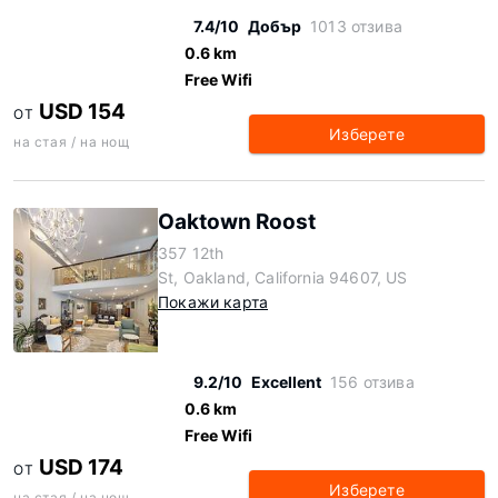
7.4/10
Добър
1013 отзива
0.6 km
Free Wifi
USD 154
ОТ
Изберете
на стая / на нощ
Oaktown Roost
357 12th
St, Oakland, California 94607, US
Покажи карта
9.2/10
Excellent
156 отзива
0.6 km
Free Wifi
USD 174
ОТ
Изберете
на стая / на нощ