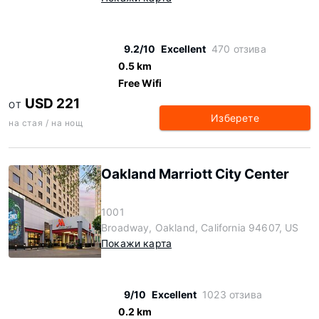
9.2/10
Excellent
470 отзива
0.5 km
Free Wifi
USD 221
ОТ
Изберете
на стая / на нощ
Oakland Marriott City Center
1001
Broadway, Oakland, California 94607, US
Покажи карта
9/10
Excellent
1023 отзива
0.2 km