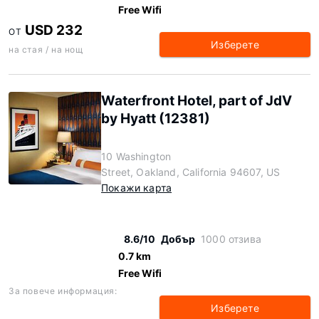
Free Wifi
USD 232
ОТ
Изберете
на стая / на нощ
Waterfront Hotel, part of JdV
by Hyatt (12381)
10 Washington
Street, Oakland, California 94607, US
Покажи карта
8.6/10
Добър
1000 отзива
0.7 km
Free Wifi
За повече информация:
Изберете