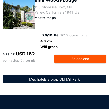
Muir Woods Lodge
155 Shoreline Hwy, Mill
Valley, California 94941, US
Mostra mapa
7.6/10
Bé
1013 comentaris
4.0 km
Wifi gratis
USD 162
DES DE
Selecciona
per habitació / per nit
Més hotels a prop Old Mill Park