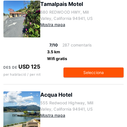
Tamalpais Motel
680 REDWOOD HWY, Mill
Valley, California 94941, US
Mostra mapa
7/10
287 comentaris
3.5 km
Wifi gratis
USD 125
DES DE
Selecciona
per habitació / per nit
Acqua Hotel
555 Redwood Highway, Mill
Valley, California 94941, US
Mostra mapa