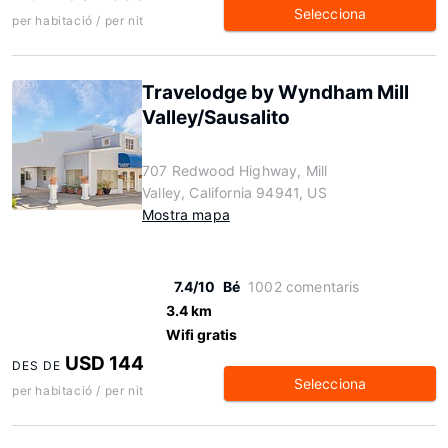
Selecciona
per habitació / per nit
Travelodge by Wyndham Mill
Valley/Sausalito
707 Redwood Highway, Mill
Valley, California 94941, US
Mostra mapa
7.4/10
Bé
1002 comentaris
3.4 km
Wifi gratis
USD 144
DES DE
Selecciona
per habitació / per nit