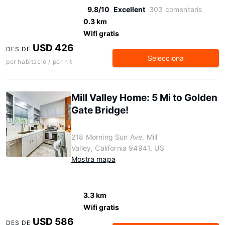
9.8/10
Excellent
303 comentaris
0.3 km
Wifi gratis
USD 426
DES DE
Selecciona
per habitació / per nit
Mill Valley Home: 5 Mi to Golden
Gate Bridge!
218 Morning Sun Ave, Mill
Valley, California 94941, US
Mostra mapa
3.3 km
Wifi gratis
USD 586
DES DE