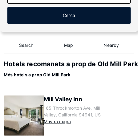
Cerca
Search
Map
Nearby
Hotels recomanats a prop de Old Mill Park
Més hotels a prop Old Mill Park
Mill Valley Inn
165 Throckmorton Ave, Mill
Valley, California 94941, US
Mostra mapa