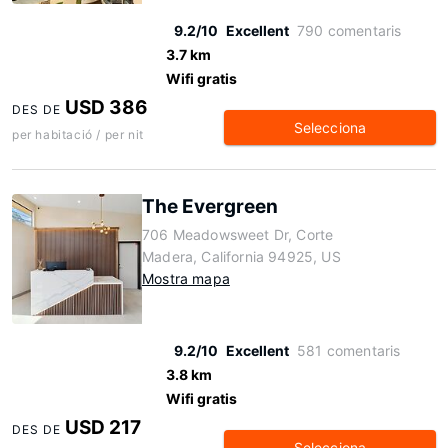
9.2/10
Excellent
790 comentaris
3.7 km
Wifi gratis
USD 386
DES DE
Selecciona
per habitació / per nit
The Evergreen
706 Meadowsweet Dr, Corte
Madera, California 94925, US
Mostra mapa
9.2/10
Excellent
581 comentaris
3.8 km
Wifi gratis
USD 217
DES DE
Selecciona