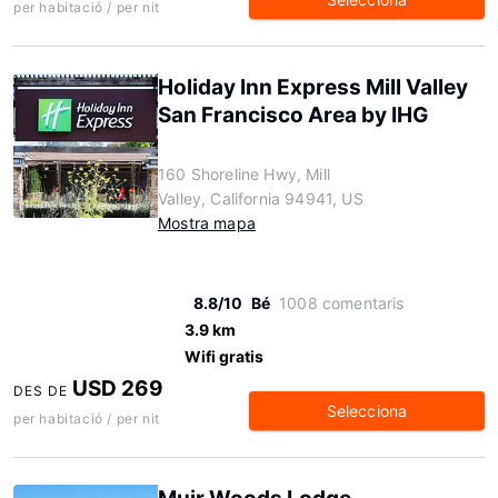
per habitació / per nit
Holiday Inn Express Mill Valley
San Francisco Area by IHG
160 Shoreline Hwy, Mill
Valley, California 94941, US
Mostra mapa
8.8/10
Bé
1008 comentaris
3.9 km
Wifi gratis
USD 269
DES DE
Selecciona
per habitació / per nit