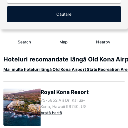
Căutare
Search
Map
Nearby
Hoteluri recomandate lângă Old Kona Airp
Mai multe hoteluri lângă Old Kona Airport State Recreation Are
Royal Kona Resort
75-5852 Alii Dr, Kailua-
Kona, Hawaii 96740, US
Arată hartă