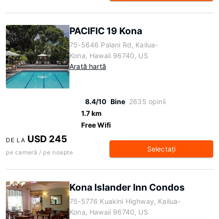
PACIFIC 19 Kona
75-5646 Palani Rd, Kailua-
Kona, Hawaii 96740, US
Arată hartă
8.4/10
Bine
2635 opinii
1.7 km
Free Wifi
USD 245
DE LA
Selectaţi
pe cameră / pe noapte
Kona Islander Inn Condos
75-5776 Kuakini Highway, Kailua-
Kona, Hawaii 96740, US