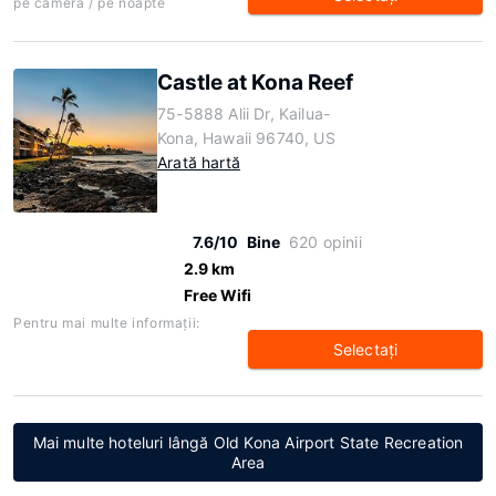
pe cameră / pe noapte
Castle at Kona Reef
75-5888 Alii Dr, Kailua-
Kona, Hawaii 96740, US
Arată hartă
7.6/10
Bine
620 opinii
2.9 km
Free Wifi
Pentru mai multe informaţii:
Selectaţi
Mai multe hoteluri lângă Old Kona Airport State Recreation
Area