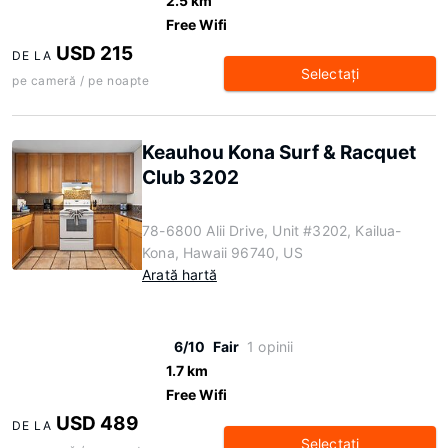
2.5 km
Free Wifi
USD 215
DE LA
Selectaţi
pe cameră / pe noapte
Keauhou Kona Surf & Racquet
Club 3202
78-6800 Alii Drive, Unit #3202, Kailua-
Kona, Hawaii 96740, US
Arată hartă
6/10
Fair
1 opinii
1.7 km
Free Wifi
USD 489
DE LA
Selectaţi