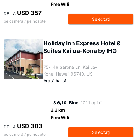
Free Wifi
USD 357
DE LA
Selectaţi
pe cameră / pe noapte
Holiday Inn Express Hotel &
Suites Kailua-Kona by IHG
75-146 Sarona Ln, Kailua-
Kona, Hawaii 96740, US
Arată hartă
8.6/10
Bine
1011 opinii
2.2 km
Free Wifi
USD 303
DE LA
Selectaţi
pe cameră / pe noapte