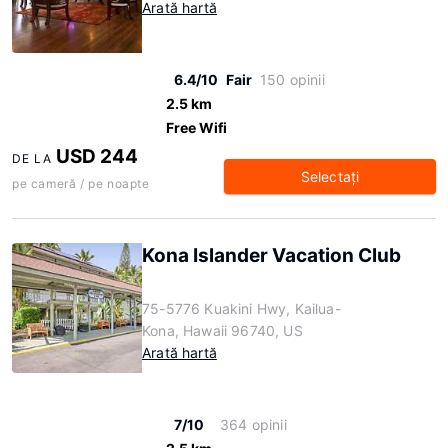
Arată hartă
6.4/10
Fair
150 opinii
2.5 km
Free Wifi
USD 244
DE LA
Selectaţi
pe cameră / pe noapte
Kona Islander Vacation Club
75-5776 Kuakini Hwy, Kailua-
Kona, Hawaii 96740, US
Arată hartă
7/10
364 opinii