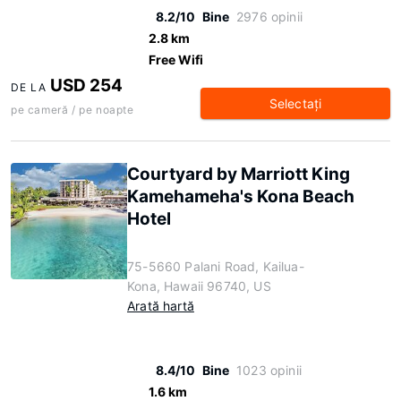
8.2/10
Bine
2976 opinii
2.8 km
Free Wifi
USD 254
DE LA
Selectaţi
pe cameră / pe noapte
Courtyard by Marriott King
Kamehameha's Kona Beach
Hotel
75-5660 Palani Road, Kailua-
Kona, Hawaii 96740, US
Arată hartă
8.4/10
Bine
1023 opinii
1.6 km