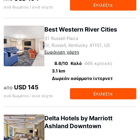
Επιλέξτε
ανά δωμάτιο / ανά νύχτα
Best Western River Cities
31 Russell Plaza
Dr, Russell, Kentucky 41101, US
Εμφάνιση χάρτη
8.6/10
Καλό
466 κριτικές
3.1 km
Δωρεάν ασύρματο ίντερνετ
USD 145
ΑΠΌ
Επιλέξτε
ανά δωμάτιο / ανά νύχτα
Delta Hotels by Marriott
Ashland Downtown