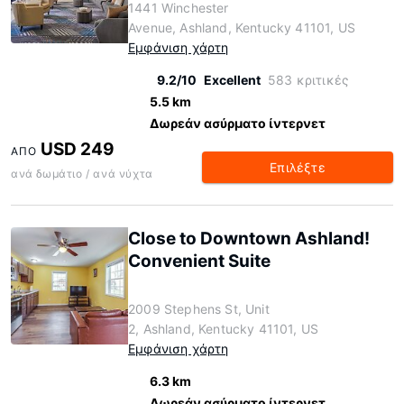
1441 Winchester
Avenue, Ashland, Kentucky 41101, US
Εμφάνιση χάρτη
9.2/10
Excellent
583 κριτικές
5.5 km
Δωρεάν ασύρματο ίντερνετ
USD 249
ΑΠΌ
Επιλέξτε
ανά δωμάτιο / ανά νύχτα
Close to Downtown Ashland!
Convenient Suite
2009 Stephens St, Unit
2, Ashland, Kentucky 41101, US
Εμφάνιση χάρτη
6.3 km
Δωρεάν ασύρματο ίντερνετ