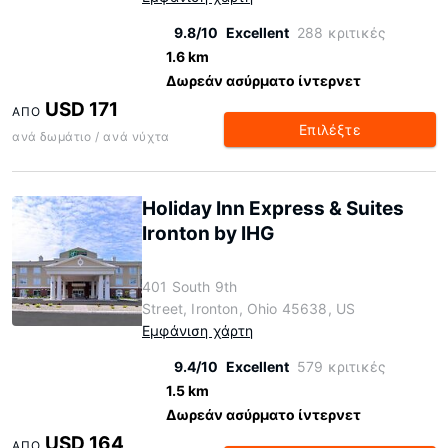
9.8/10
Excellent
288 κριτικές
1.6 km
Δωρεάν ασύρματο ίντερνετ
USD 171
ΑΠΌ
Επιλέξτε
ανά δωμάτιο / ανά νύχτα
Holiday Inn Express & Suites
Ironton by IHG
401 South 9th
Street, Ironton, Ohio 45638, US
Εμφάνιση χάρτη
9.4/10
Excellent
579 κριτικές
1.5 km
Δωρεάν ασύρματο ίντερνετ
USD 164
ΑΠΌ