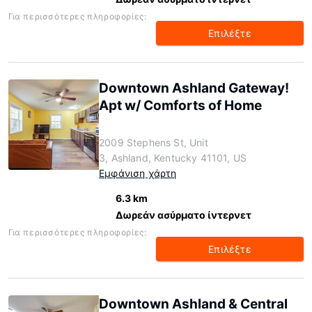
Για περισσότερες πληροφορίες:
Επιλέξτε
Downtown Ashland Gateway!
Apt w/ Comforts of Home
2009 Stephens St, Unit
3, Ashland, Kentucky 41101, US
Εμφάνιση χάρτη
6.3 km
Δωρεάν ασύρματο ίντερνετ
Για περισσότερες πληροφορίες:
Επιλέξτε
Downtown Ashland & Central