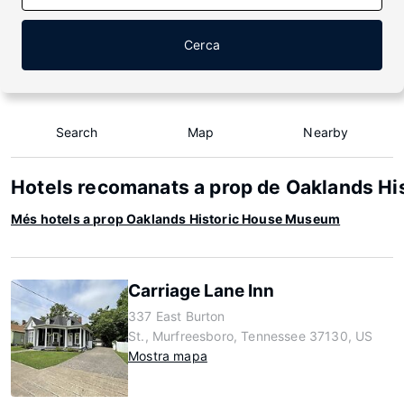
Cerca
Search
Map
Nearby
Hotels recomanats a prop de Oaklands H
Més hotels a prop Oaklands Historic House Museum
Carriage Lane Inn
337 East Burton
St., Murfreesboro, Tennessee 37130, US
Mostra mapa