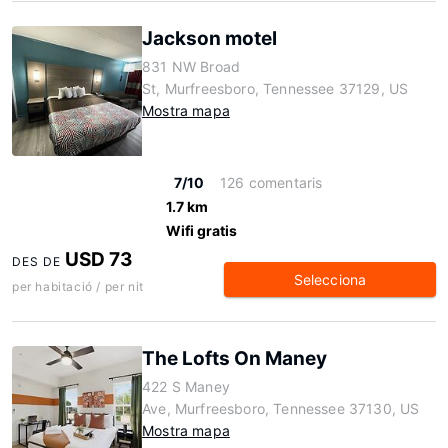
Jackson motel
831 NW Broad
St, Murfreesboro, Tennessee 37129, US
Mostra mapa
7/10
126 comentaris
1.7 km
Wifi gratis
USD 73
DES DE
Selecciona
per habitació / per nit
The Lofts On Maney
422 S Maney
Ave, Murfreesboro, Tennessee 37130, US
Mostra mapa