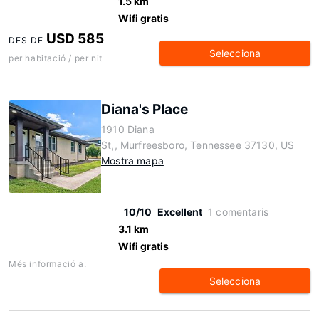
1.5 km
Wifi gratis
USD 585
DES DE
Selecciona
per habitació / per nit
Diana's Place
1910 Diana
St,, Murfreesboro, Tennessee 37130, US
Mostra mapa
10/10
Excellent
1 comentaris
3.1 km
Wifi gratis
Més informació a:
Selecciona