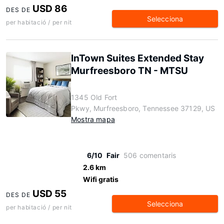
USD 86
DES DE
Selecciona
per habitació / per nit
InTown Suites Extended Stay
Murfreesboro TN - MTSU
1345 Old Fort
Pkwy, Murfreesboro, Tennessee 37129, US
Mostra mapa
6/10
Fair
506 comentaris
2.6 km
Wifi gratis
USD 55
DES DE
Selecciona
per habitació / per nit