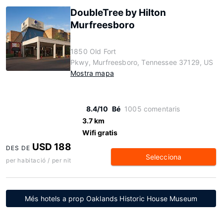
DoubleTree by Hilton
Murfreesboro
1850 Old Fort
Pkwy, Murfreesboro, Tennessee 37129, US
Mostra mapa
8.4/10
Bé
1005 comentaris
3.7 km
Wifi gratis
USD 188
DES DE
Selecciona
per habitació / per nit
Més hotels a prop Oaklands Historic House Museum