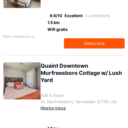
9.6/10
Excellent
4 comentaris
1.5 km
Wifi gratis
Més informació a:
Selecciona
Quaint Downtown
Murfreesboro Cottage w/ Lush
Yard
436 E State
St, Murfreesboro, Tennessee 37130, US
Mostra mapa