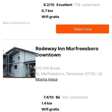
9.2/10
Excellent
138 comentaris
0.7 km
Wifi gratis
Més informació a:
Selecciona
Rodeway Inn Murfreesboro
Downtown
610 NW Broad
St, Murfreesboro, Tennessee 37130, US
Mostra mapa
7.4/10
Bé
242 comentaris
1.4 km
Wifi gratis