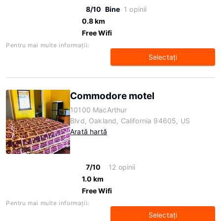
8/10
Bine
1 opinii
0.8 km
Free Wifi
Pentru mai multe informaţii:
Selectaţi
Commodore motel
10100 MacArthur
Blvd, Oakland, California 94605, US
Arată hartă
7/10
12 opinii
1.0 km
Free Wifi
Pentru mai multe informaţii:
Selectaţi