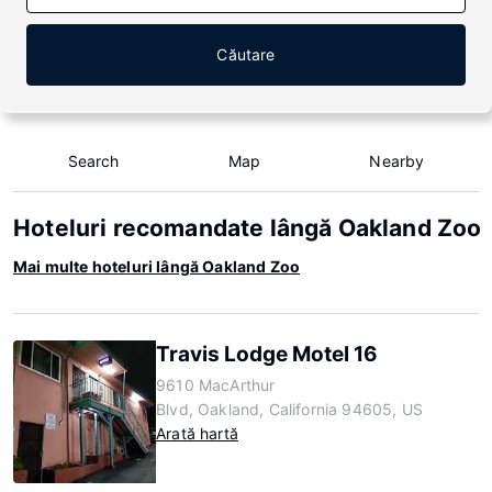
Căutare
Search
Map
Nearby
Hoteluri recomandate lângă Oakland Zoo
Mai multe hoteluri lângă Oakland Zoo
Travis Lodge Motel 16
9610 MacArthur
Blvd, Oakland, California 94605, US
Arată hartă