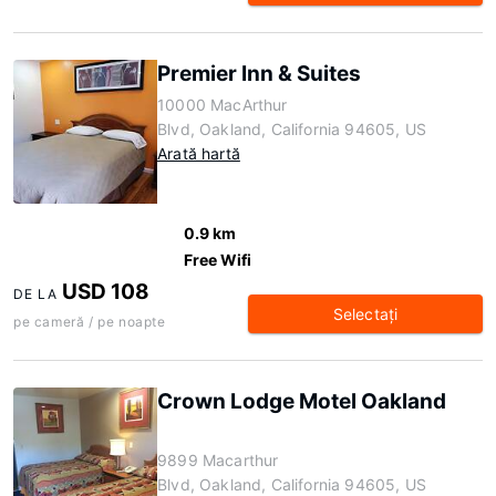
Premier Inn & Suites
10000 MacArthur
Blvd, Oakland, California 94605, US
Arată hartă
0.9 km
Free Wifi
USD 108
DE LA
Selectaţi
pe cameră / pe noapte
Crown Lodge Motel Oakland
9899 Macarthur
Blvd, Oakland, California 94605, US