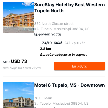
SureStay Hotel by Best Western
Tupelo North
852 North Gloster street
#A, Tupelo, Mississippi 38804, US
Εμφάνιση χάρτη
7.4/10
Καλό
247 κριτικές
2.8 km
Δωρεάν ασύρματο ίντερνετ
USD 73
ΑΠΌ
Επιλέξτε
ανά δωμάτιο / ανά νύχτα
Motel 6 Tupelo, MS - Downtown
767 E Main
St, Tupelo, Mississippi 38804, US