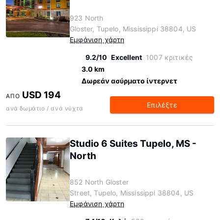
923 North
Gloster, Tupelo, Mississippi 38804, US
Εμφάνιση χάρτη
9.2/10
Excellent
1007 κριτικές
3.0 km
Δωρεάν ασύρματο ίντερνετ
USD 194
ΑΠΌ
Επιλέξτε
ανά δωμάτιο / ανά νύχτα
Studio 6 Suites Tupelo, MS -
North
852 North Gloster
Street, Tupelo, Mississippi 38804, US
Εμφάνιση χάρτη