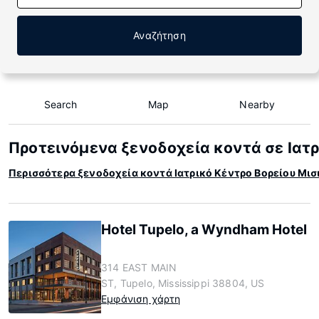
Αναζήτηση
Search
Map
Nearby
Προτεινόμενα ξενοδοχεία κοντά σε Ιατρ
Περισσότερα ξενοδοχεία κοντά Ιατρικό Κέντρο Βορείου Μισ
Hotel Tupelo, a Wyndham Hotel
314 EAST MAIN
ST, Tupelo, Mississippi 38804, US
Εμφάνιση χάρτη