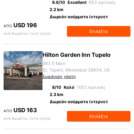
9.6/10
Excellent
653 κριτικές
2.2 km
Δωρεάν ασύρματο ίντερνετ
USD 196
ΑΠΌ
Επιλέξτε
ανά δωμάτιο / ανά νύχτα
Hilton Garden Inn Tupelo
363 E Main
St, Tupelo, Mississippi 38804, US
Εμφάνιση χάρτη
8/10
Καλό
1002 κριτικές
2.3 km
Δωρεάν ασύρματο ίντερνετ
USD 163
ΑΠΌ
Επιλέξτε
ανά δωμάτιο / ανά νύχτα