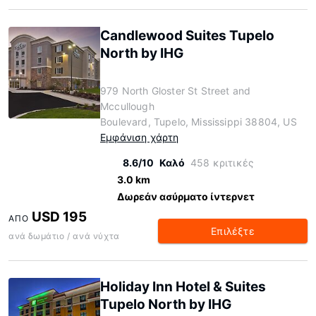
Candlewood Suites Tupelo
North by IHG
979 North Gloster St Street and
Mccullough
Boulevard, Tupelo, Mississippi 38804, US
Εμφάνιση χάρτη
8.6/10
Καλό
458 κριτικές
3.0 km
Δωρεάν ασύρματο ίντερνετ
USD 195
ΑΠΌ
Επιλέξτε
ανά δωμάτιο / ανά νύχτα
Holiday Inn Hotel & Suites
Tupelo North by IHG