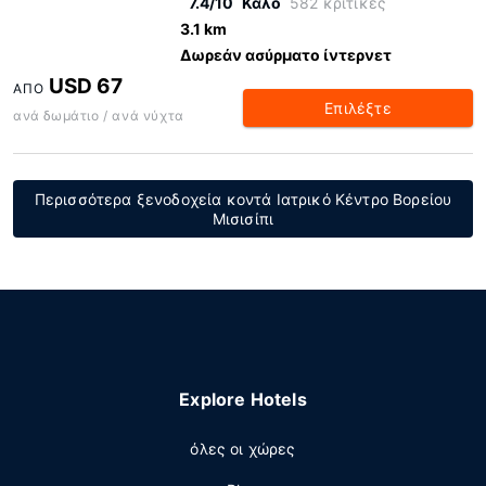
7.4/10
Καλό
582 κριτικές
3.1 km
Δωρεάν ασύρματο ίντερνετ
USD 67
ΑΠΌ
Επιλέξτε
ανά δωμάτιο / ανά νύχτα
Περισσότερα ξενοδοχεία κοντά Ιατρικό Κέντρο Βορείου
Μισισίπι
Explore Hotels
όλες οι χώρες