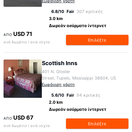
Εμφάνιση χάρτη
6.8/10
Fair
307 κριτικές
3.0 km
Δωρεάν ασύρματο ίντερνετ
USD 71
ΑΠΌ
Επιλέξτε
ανά δωμάτιο / ανά νύχτα
Scottish Inns
401 N. Gloster
Street, Tupelo, Mississippi 38804, US
Εμφάνιση χάρτη
5.6/10
Fair
94 κριτικές
2.0 km
Δωρεάν ασύρματο ίντερνετ
USD 67
ΑΠΌ
Επιλέξτε
ανά δωμάτιο / ανά νύχτα