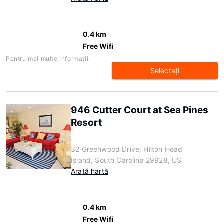
0.4 km
Free Wifi
Pentru mai multe informaţii:
Selectaţi
946 Cutter Court at Sea Pines
Resort
32 Greenwood Drive, Hilton Head
Island, South Carolina 29928, US
Arată hartă
0.4 km
Free Wifi