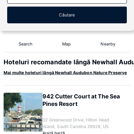
Căutare
Search
Map
Nearby
Hoteluri recomandate lângă Newhall Aud
Mai multe hoteluri lângă Newhall Audubon Nature Preserve
942 Cutter Court at The Sea
Pines Resort
32 Greenwood Drive, Hilton Head
Island, South Carolina 29928, US
Arată hartă