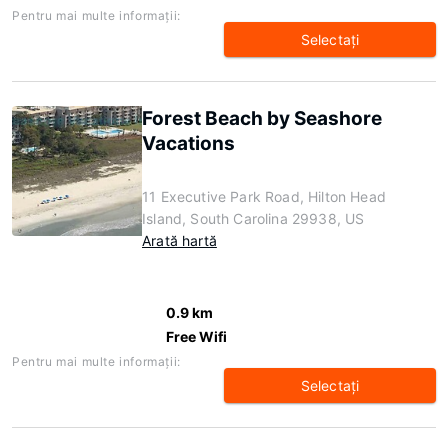
Pentru mai multe informaţii:
Selectaţi
Forest Beach by Seashore
Vacations
11 Executive Park Road, Hilton Head
Island, South Carolina 29938, US
Arată hartă
0.9 km
Free Wifi
Pentru mai multe informaţii:
Selectaţi