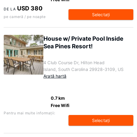
USD 380
DE LA
Selectaţi
pe cameră / pe noapte
House w/ Private Pool Inside
Sea Pines Resort!
4 Club Course Dr, Hilton Head
Island, South Carolina 29928-3109, US
Arată hartă
0.7 km
Free Wifi
Pentru mai multe informaţii:
Selectaţi