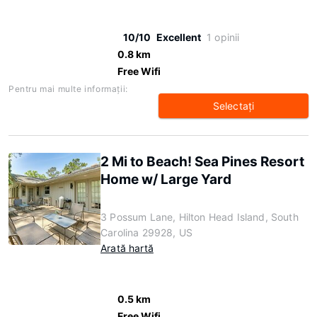
10/10
Excellent
1 opinii
0.8 km
Free Wifi
Pentru mai multe informaţii:
Selectaţi
2 Mi to Beach! Sea Pines Resort
Home w/ Large Yard
3 Possum Lane, Hilton Head Island, South
Carolina 29928, US
Arată hartă
0.5 km
Free Wifi