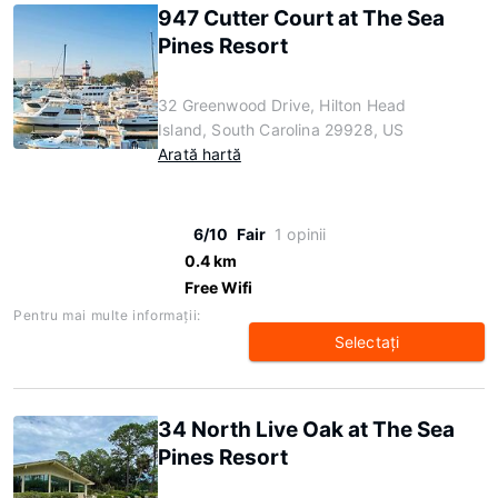
947 Cutter Court at The Sea
Pines Resort
32 Greenwood Drive, Hilton Head
Island, South Carolina 29928, US
Arată hartă
6/10
Fair
1 opinii
0.4 km
Free Wifi
Pentru mai multe informaţii:
Selectaţi
34 North Live Oak at The Sea
Pines Resort