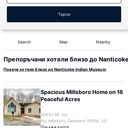
Търси
Search
Map
Nearby
Препоръчани хотели близо до Nanticok
Повече хотели близо до Nanticoke Indian Museum
Spacious Millsboro Home on 16
Peaceful Acres
30692 Mt Joy
Rd, Millsboro, Delaware 19966, US
Покажи карта