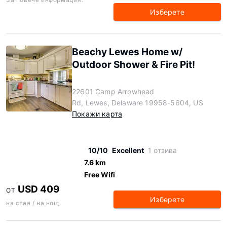
Изберете
Beachy Lewes Home w/
Outdoor Shower & Fire Pit!
22601 Camp Arrowhead
Rd, Lewes, Delaware 19958-5604, US
Покажи карта
10/10
Excellent
1 отзива
7.6 km
Free Wifi
USD 409
ОТ
Изберете
на стая / на нощ