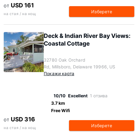
USD 161
ОТ
Изберете
на стая / на нощ
Deck & Indian River Bay Views:
Coastal Cottage
32780 Oak Orchard
Rd, Millsboro, Delaware 19966, US
Покажи карта
10/10
Excellent
1 отзива
3.7 km
Free Wifi
USD 316
ОТ
Изберете
на стая / на нощ