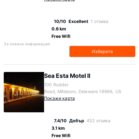
10/10
Excellent
1 отзива
0.6 km
Free Wifi
За повече информация:
Изберете
Sea Esta Motel II
100 Rudder
Road, Millsboro, Delaware 19966, US
Покажи карта
7.4/10
Добър
452 отзива
3.1 km
Free Wifi