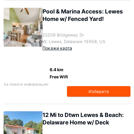
Pool & Marina Access: Lewes
Home w/ Fenced Yard!
23209 Bridgeway Dr
W, Lewes, Delaware 19958, US
Покажи карта
6.4 km
Free Wifi
За повече информация:
Изберете
12 Mi to Dtwn Lewes & Beach:
Delaware Home w/ Deck