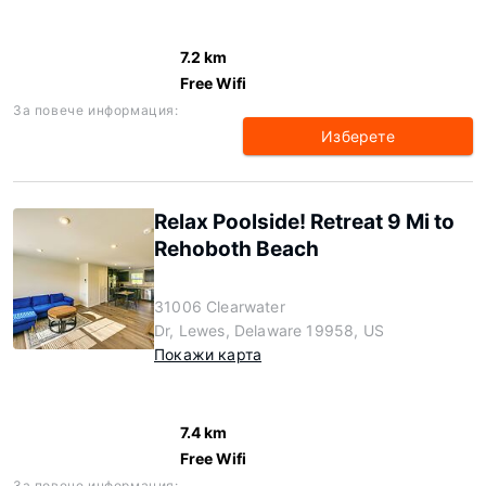
7.2 km
Free Wifi
За повече информация:
Изберете
Relax Poolside! Retreat 9 Mi to
Rehoboth Beach
31006 Clearwater
Dr, Lewes, Delaware 19958, US
Покажи карта
7.4 km
Free Wifi
За повече информация: