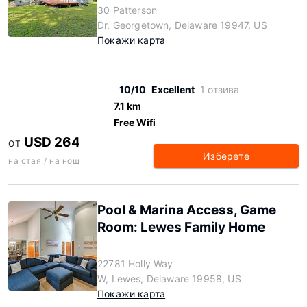
30 Patterson
Dr, Georgetown, Delaware 19947, US
Покажи карта
10/10
Excellent
1 отзива
7.1 km
Free Wifi
USD 264
ОТ
Изберете
на стая / на нощ
Pool & Marina Access, Game
Room: Lewes Family Home
22781 Holly Way
W, Lewes, Delaware 19958, US
Покажи карта