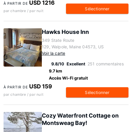
USD 1216
À PARTIR DE
Sélectionner
par chambre / par nuit
Hawks House Inn
349 State Route
129, Walpole, Maine 04573, US
Voir la carte
9.8/10
Excellent
251 commentaires
9.7 km
Accès Wi-Fi gratuit
USD 159
À PARTIR DE
Sélectionner
par chambre / par nuit
Cozy Waterfront Cottage on
Montsweag Bay!