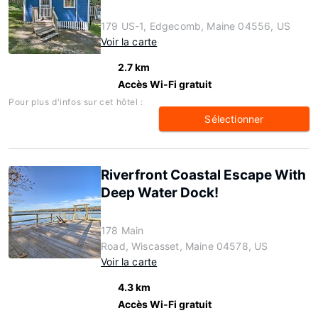
179 US-1, Edgecomb, Maine 04556, US
Voir la carte
2.7 km
Accès Wi-Fi gratuit
Pour plus d'infos sur cet hôtel :
Sélectionner
Riverfront Coastal Escape With
Deep Water Dock!
178 Main
Road, Wiscasset, Maine 04578, US
Voir la carte
4.3 km
Accès Wi-Fi gratuit