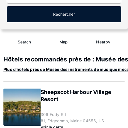
Rechercher
Search
Map
Nearby
Hôtels recommandés près de : Musée de
Plus d'hôtels près de Musée des instruments de musique méc
Sheepscot Harbour Village
Resort
306 Eddy Rd
#1, Edgecomb, Maine 04556, US
Voir la carte