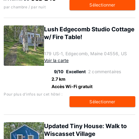
Sélectionner
par chambre / par nuit
Lush Edgecomb Studio Cottage
w/ Fire Table!
179 US-1, Edgecomb, Maine 04556, US
Voir la carte
9/10
Excellent
2 commentaires
2.7 km
Accès Wi-Fi gratuit
Pour plus d'infos sur cet hôtel :
Sélectionner
Updated Tiny House: Walk to
Wiscasset Village