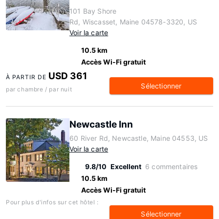
101 Bay Shore
Rd, Wiscasset, Maine 04578-3320, US
Voir la carte
10.5 km
Accès Wi-Fi gratuit
USD 361
À PARTIR DE
Sélectionner
par chambre / par nuit
Newcastle Inn
60 River Rd, Newcastle, Maine 04553, US
Voir la carte
9.8/10
Excellent
6 commentaires
10.5 km
Accès Wi-Fi gratuit
Pour plus d'infos sur cet hôtel :
Sélectionner