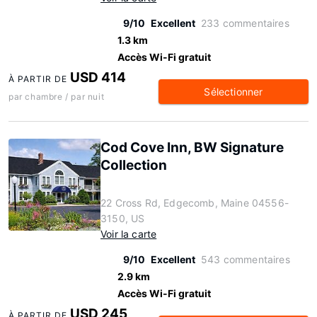
9/10
Excellent
233 commentaires
1.3 km
Accès Wi-Fi gratuit
USD 414
À PARTIR DE
Sélectionner
par chambre / par nuit
Cod Cove Inn, BW Signature
Collection
22 Cross Rd, Edgecomb, Maine 04556-
3150, US
Voir la carte
9/10
Excellent
543 commentaires
2.9 km
Accès Wi-Fi gratuit
USD 245
À PARTIR DE