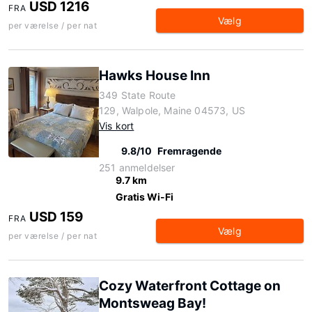
USD 1216
FRA
Vælg
per værelse / per nat
Hawks House Inn
349 State Route
129, Walpole, Maine 04573, US
Vis kort
9.8/10
Fremragende
251 anmeldelser
9.7 km
Gratis Wi-Fi
USD 159
FRA
Vælg
per værelse / per nat
Cozy Waterfront Cottage on
Montsweag Bay!