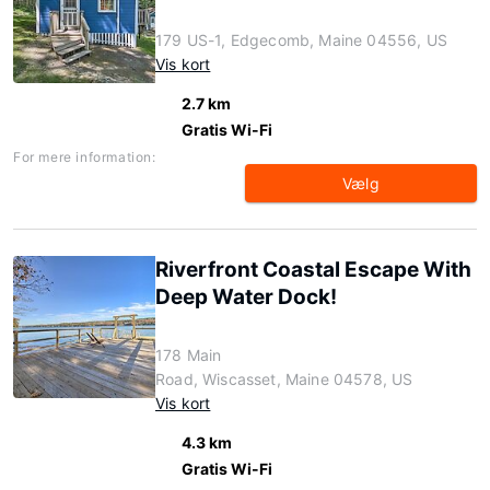
179 US-1, Edgecomb, Maine 04556, US
Vis kort
2.7 km
Gratis Wi-Fi
For mere information:
Vælg
Riverfront Coastal Escape With
Deep Water Dock!
178 Main
Road, Wiscasset, Maine 04578, US
Vis kort
4.3 km
Gratis Wi-Fi