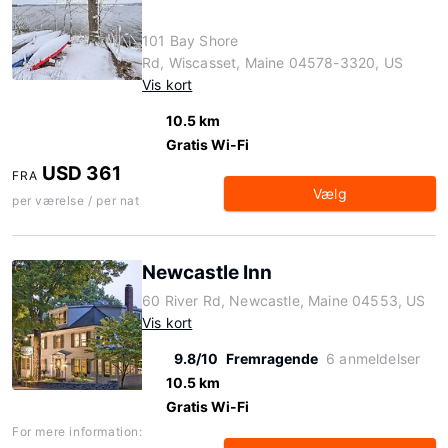
101 Bay Shore
Rd, Wiscasset, Maine 04578-3320, US
Vis kort
10.5 km
Gratis Wi-Fi
USD 361
FRA
Vælg
per værelse / per nat
Newcastle Inn
60 River Rd, Newcastle, Maine 04553, US
Vis kort
9.8/10
Fremragende
6 anmeldelser
10.5 km
Gratis Wi-Fi
For mere information: