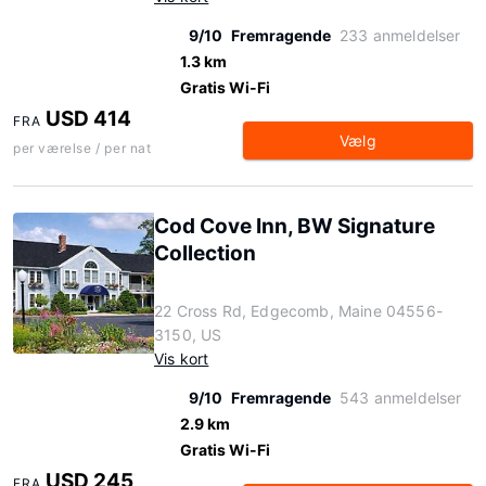
9/10
Fremragende
233 anmeldelser
1.3 km
Gratis Wi-Fi
USD 414
FRA
Vælg
per værelse / per nat
Cod Cove Inn, BW Signature
Collection
22 Cross Rd, Edgecomb, Maine 04556-
3150, US
Vis kort
9/10
Fremragende
543 anmeldelser
2.9 km
Gratis Wi-Fi
USD 245
FRA