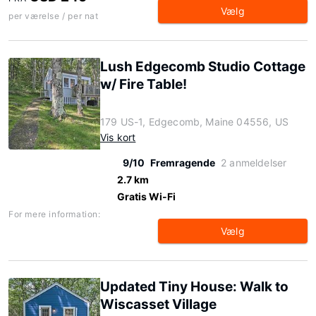
Vælg
per værelse / per nat
Lush Edgecomb Studio Cottage
w/ Fire Table!
179 US-1, Edgecomb, Maine 04556, US
Vis kort
9/10
Fremragende
2 anmeldelser
2.7 km
Gratis Wi-Fi
For mere information:
Vælg
Updated Tiny House: Walk to
Wiscasset Village