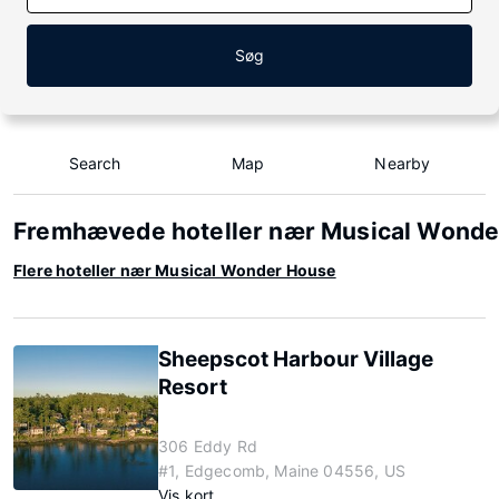
Søg
Search
Map
Nearby
Fremhævede hoteller nær Musical Wonde
Flere hoteller nær Musical Wonder House
Sheepscot Harbour Village
Resort
306 Eddy Rd
#1, Edgecomb, Maine 04556, US
Vis kort