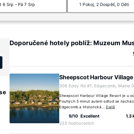
t 6 Srp - Pá 7 Srp
1 Pokoj, 2 Dospělí, 0 Děti
Doporučené hotely poblíž: Muzeum Mu
Sheepscot Harbour Village
306 Eddy Rd #1, Edgecomb, Maine 
se
Sheepscot Harbour Village Resort je u 
Pouhých 5 minut autem odtud se nachází
Edgecomb a Historická...
Další
9/10
Excellent
1.3
233 hodnoceních