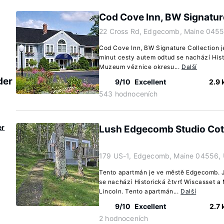
Cod Cove Inn, BW Signatur
22 Cross Rd, Edgecomb, Maine 045
Cod Cove Inn, BW Signature Collection 
minut cesty autem odtud se nachází Hist
Muzeum věznice okresu...
Další
der
9/10
Excellent
2.9
543 hodnoceních
er
Lush Edgecomb Studio Cott
179 US-1, Edgecomb, Maine 04556,
Tento apartmán je ve městě Edgecomb. 
se nachází Historická čtvrť Wiscasset 
Lincoln. Tento apartmán...
Další
9/10
Excellent
2.7
2 hodnoceních