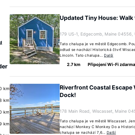
Updated Tiny House: Walk 
179 US-1, Edgecomb, Maine 04556,
d
Tato chalupa je ve městě Edgecomb. Po
odtud se nachází Historická čtvrť Wisc
Lincoln. Tato chalupa...
Další
2.7 km
Připojení Wi-Fi zdarm
der
Riverfront Coastal Escape
.0 km
Dock!
8 km
178 Main Road, Wiscasset, Maine 04
.0 km
Tato chalupa je ve městě Wiscasset. Je
.9 km
nachází Monkey C Monkey Do a Historick
chalupa se nachází 7,6...
Další