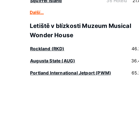
Squirrel Island
36 Hotelů
21
Další…
Letiště v blízkosti Muzeum Musical
Wonder House
Rockland (RKD)
46.
Augusta State (AUG)
36.
Portland International Jetport (PWM)
65.