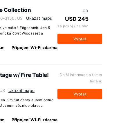
e Collection
OD
56-3150, US
Ukázat mapu
USD 245
za pokoj / za noc
je ve městě Edgecomb. Jen 5
orická čtvrť Wiscasset a
Vybrat
 km
Připojení Wi-Fi zdarma
age w/ Fire Table!
Další informace o tomto
hotelu:
 US
Ukázat mapu
Vybrat
Jen 5 minut cesty autem odtud
a Muzeum věznice okresu
 km
Připojení Wi-Fi zdarma