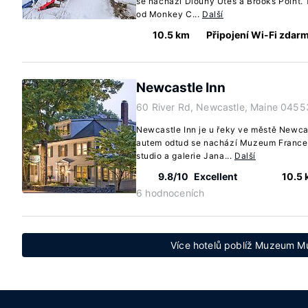
se nachází Dlouhý Útes a Brooks Point. 
od Monkey C...
Další
10.5 km
Připojení Wi-Fi zdar
Newcastle Inn
60 River Rd, Newcastle, Maine 0455
Newcastle Inn je u řeky ve městě Newca
autem odtud se nachází Muzeum Frances
studio a galerie Jana...
Další
9.8/10
Excellent
10.5
6 hodnoceních
Více hotelů poblíž Muzeum M