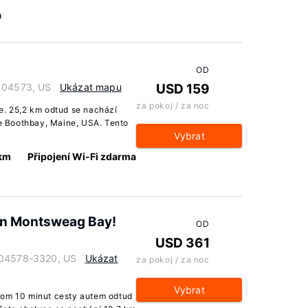
a
OD
e 04573, US
Ukázat mapu
USD 159
za pokoj / za noc
e. 25,2 km odtud se nachází
 Boothbay, Maine, USA. Tento
Vybrat
 km
Připojení Wi-Fi zdarma
on Montsweag Bay!
OD
USD 361
e 04578-3320, US
Ukázat
za pokoj / za noc
Vybrat
nom 10 minut cesty autem odtud