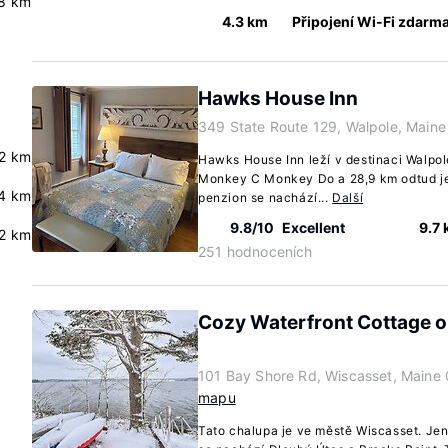
.8 km
4.3 km
Připojení Wi-Fi zdarm
Hawks House Inn
349 State Route 129, Walpole, Main
2 km
Hawks House Inn leží v destinaci Walpol
Monkey C Monkey Do a 28,9 km odtud je
4 km
penzion se nachází...
Další
9.8/10
Excellent
9.7
2 km
251 hodnoceních
Cozy Waterfront Cottage 
101 Bay Shore Rd, Wiscasset, Main
mapu
Tato chalupa je ve městě Wiscasset. Je