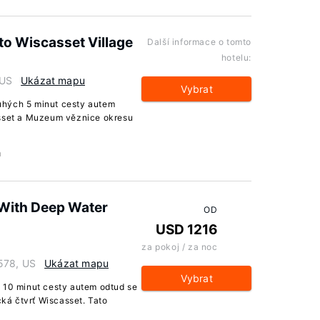
to Wiscasset Village
Další informace o tomto
hotelu:
 US
Ukázat mapu
Vybrat
uhých 5 minut cesty autem
asset a Muzeum věznice okresu
a
 With Deep Water
OD
USD 1216
za pokoj / za noc
578, US
Ukázat mapu
Vybrat
n 10 minut cesty autem odtud se
á čtvrť Wiscasset. Tato