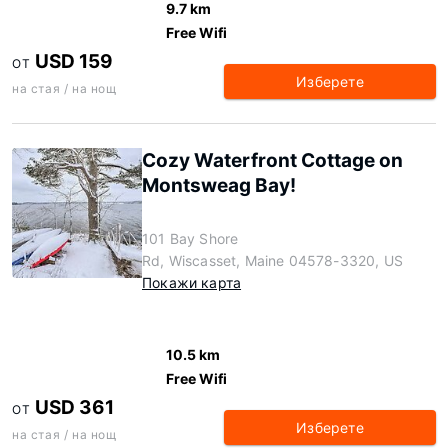
9.7 km
Free Wifi
USD 159
ОТ
Изберете
на стая / на нощ
Cozy Waterfront Cottage on
Montsweag Bay!
101 Bay Shore
Rd, Wiscasset, Maine 04578-3320, US
Покажи карта
10.5 km
Free Wifi
USD 361
ОТ
Изберете
на стая / на нощ