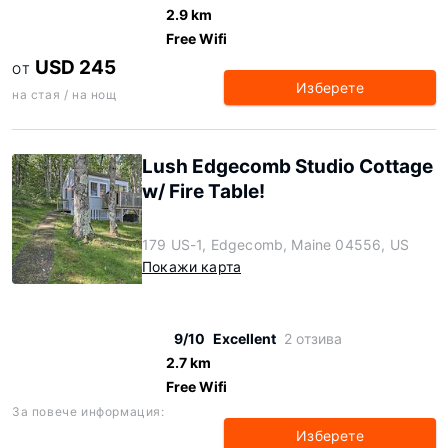
2.9 km
Free Wifi
USD 245
ОТ
Изберете
на стая / на нощ
Lush Edgecomb Studio Cottage
w/ Fire Table!
179 US-1, Edgecomb, Maine 04556, US
Покажи карта
9/10
Excellent
2 отзива
2.7 km
Free Wifi
За повече информация:
Изберете