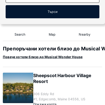
Търси
Search
Map
Nearby
Препоръчани хотели близо до Musical 
Повече хотели близо до Musical Wonder House
Sheepscot Harbour Village
Resort
306 Eddy Rd
#1, Edgecomb, Maine 04556, US
Покажи карта