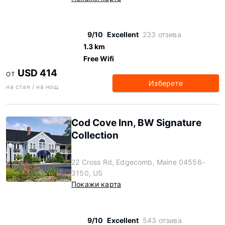
9/10
Excellent
233 отзива
1.3 km
Free Wifi
USD 414
ОТ
Изберете
на стая / на нощ
Cod Cove Inn, BW Signature
Collection
22 Cross Rd, Edgecomb, Maine 04556-
3150, US
Покажи карта
9/10
Excellent
543 отзива