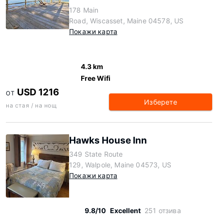
178 Main
Road, Wiscasset, Maine 04578, US
Покажи карта
4.3 km
Free Wifi
USD 1216
ОТ
Изберете
на стая / на нощ
Hawks House Inn
349 State Route
129, Walpole, Maine 04573, US
Покажи карта
9.8/10
Excellent
251 отзива