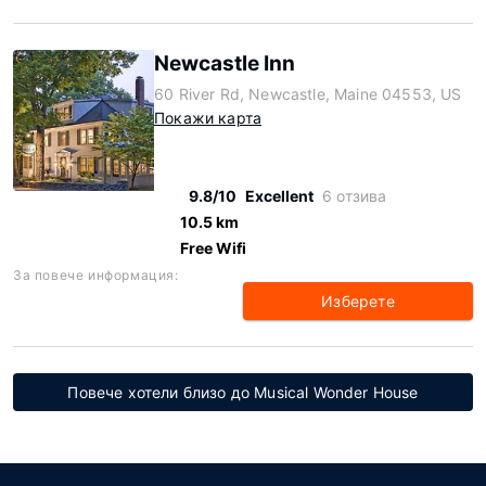
Newcastle Inn
60 River Rd, Newcastle, Maine 04553, US
Покажи карта
9.8/10
Excellent
6 отзива
10.5 km
Free Wifi
За повече информация:
Изберете
Повече хотели близо до Musical Wonder House