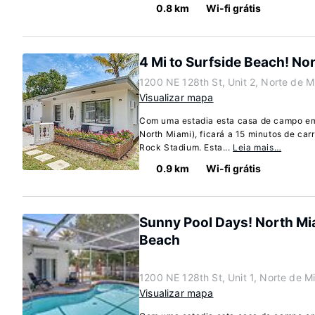
0.8 km
Wi-fi grátis
4 Mi to Surfside Beach! No
1200 NE 128th St, Unit 2, Norte de M
Visualizar mapa
Com uma estadia esta casa de campo em
North Miami), ficará a 15 minutos de car
Rock Stadium. Esta...
Leia mais…
0.9 km
Wi-fi grátis
Sunny Pool Days! North M
Beach
1200 NE 128th St, Unit 1, Norte de M
Visualizar mapa