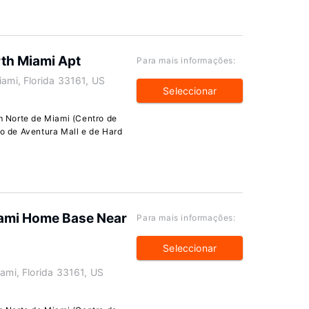
rth Miami Apt
Para mais informações:
iami, Florida 33161, US
Seleccionar
 Norte de Miami (Centro de
ro de Aventura Mall e de Hard
iami Home Base Near
Para mais informações:
Seleccionar
iami, Florida 33161, US