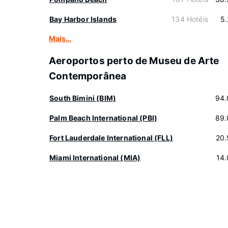
Bay Harbor Islands
134 Hotéis
5
Mais…
Aeroportos perto de Museu de Arte
Contemporânea
South Bimini (BIM)
94.
Palm Beach International (PBI)
89.
Fort Lauderdale International (FLL)
20.
Miami International (MIA)
14