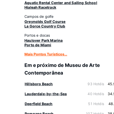
Aquatic Rental Center and Sailing School
Hialeah Racetrack
Campos de golfe
Greynolds Golf Course
La Gorce Country Club
Portos e docas
Haulover Park Marina
Porto de Miami
Mais Pontos Turísticos…
Em e próximo de Museu de Arte
Contemporânea
Hillsboro Beach
93 Hotéis
45.
Lauderdale-by-the-Sea
40 Hotéis
34.
Deerfield Beach
51 Hotéis
48
Pompano Beach
107 Hotéis
38.