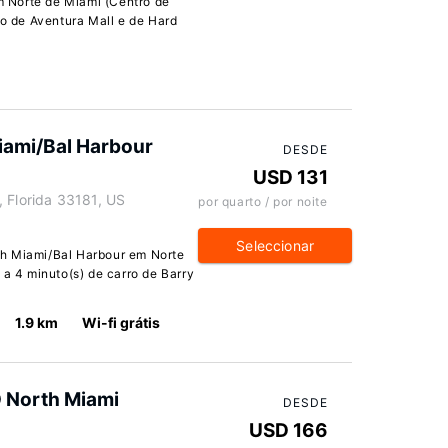
 Norte de Miami (Centro de
ro de Aventura Mall e de Hard
iami/Bal Harbour
DESDE
USD 131
, Florida 33181, US
por quarto / por noite
Seleccionar
th Miami/Bal Harbour em Norte
 a 4 minuto(s) de carro de Barry
1.9 km
Wi-fi grátis
O North Miami
DESDE
USD 166