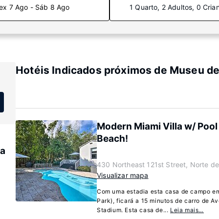
ex 7 Ago - Sáb 8 Ago
1 Quarto, 2 Adultos, 0 Cria
Hotéis Indicados próximos de Museu d
Modern Miami Villa w/ Pool 
Beach!
ea
430 Northeast 121st Street, Norte de
Visualizar mapa
Com uma estadia esta casa de campo em
Park), ficará a 15 minutos de carro de A
Stadium. Esta casa de...
Leia mais…