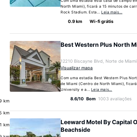
Com uma estadia esta casa de campo em
North Miami), ficará a 15 minutos de car
Rock Stadium. Esta...
Leia mais…
0.9 km
Wi-fi grátis
Best Western Plus North M
12210 Biscayne Blvd, Norte de Miami
Visualizar mapa
Com uma estadia Best Western Plus Nor
de Miami (Centro de North Miami), ficará
University e a...
Leia mais…
8.6/10
Bom
1003 avaliações
9 km
5 km
Leeward Motel By Capital 
.1 km
Beachside
9 km