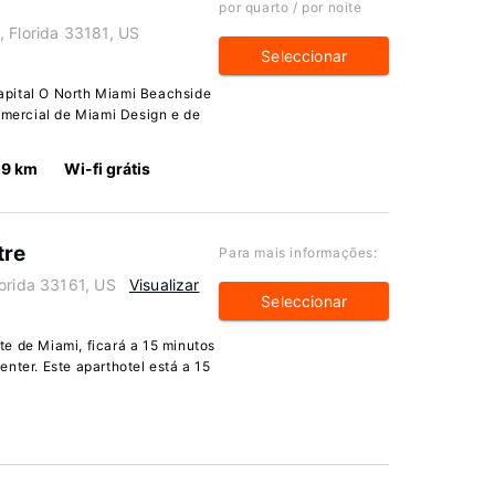
por quarto / por noite
, Florida 33181, US
Seleccionar
apital O North Miami Beachside
Comercial de Miami Design e de
.9 km
Wi-fi grátis
tre
Para mais informações:
lorida 33161, US
Visualizar
Seleccionar
e de Miami, ficará a 15 minutos
nter. Este aparthotel está a 15