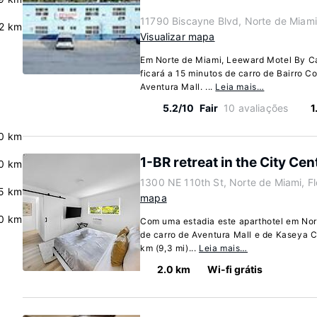
11790 Biscayne Blvd, Norte de Miami
.2 km
Visualizar mapa
Em Norte de Miami, Leeward Motel By C
ficará a 15 minutos de carro de Bairro 
Aventura Mall. ...
Leia mais…
5.2/10
Fair
10 avaliações
1
0 km
1-BR retreat in the City Cen
0 km
1300 NE 110th St, Norte de Miami, F
5 km
mapa
.0 km
Com uma estadia este aparthotel em Nort
de carro de Aventura Mall e de Kaseya Ce
km (9,3 mi)...
Leia mais…
2.0 km
Wi-fi grátis