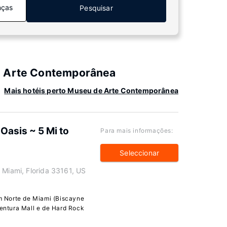
nças
Pesquisar
e Arte Contemporânea
Mais hotéis perto Museu de Arte Contemporânea
Oasis ~ 5 Mi to
Para mais informações:
Seleccionar
 Miami, Florida 33161, US
 Norte de Miami (Biscayne
ventura Mall e de Hard Rock