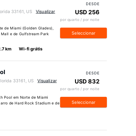
DESDE
lorida 33161, US
Visualizar
USD 256
por quarto / por noite
e de Miami (Golden Glades),
Seleccionar
 Mall e de Gulfstream Park
2.7 km
Wi-fi grátis
ol
DESDE
Florida 33161, US
Visualizar
USD 832
por quarto / por noite
h Pool em Norte de Miami
Seleccionar
 carro de Hard Rock Stadium e de