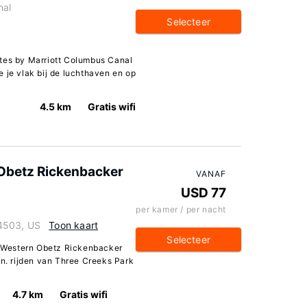
al
Selecteer
Suites by Marriott Columbus Canal
 je vlak bij de luchthaven en op
4.5 km
Gratis wifi
Obetz Rickenbacker
VANAF
USD 77
per kamer / per nacht
-4503, US
Toon kaart
Selecteer
st Western Obetz Rickenbacker
in. rijden van Three Creeks Park
4.7 km
Gratis wifi