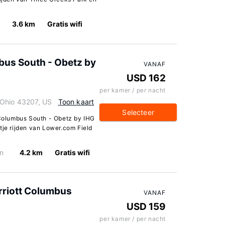
3.6 km
Gratis wifi
bus South - Obetz by
VANAF
USD 162
per kamer / per nacht
 Ohio 43207, US
Toon kaart
Selecteer
s Columbus South - Obetz by IHG
tje rijden van Lower.com Field
n
4.2 km
Gratis wifi
arriott Columbus
VANAF
USD 159
per kamer / per nacht