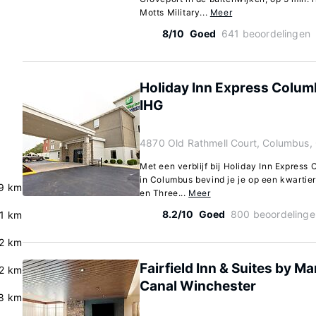
Motts Military...
Meer
8/10
Goed
641 beoordelingen
Holiday Inn Express Colum
IHG
4870 Old Rathmell Court, Columbus,
Met een verblijf bij Holiday Inn Expres
in Columbus bevind je je op een kwartier
.9 km
en Three...
Meer
8.2/10
Goed
800 beoordelinge
.1 km
.2 km
Fairfield Inn & Suites by M
.2 km
Canal Winchester
.8 km