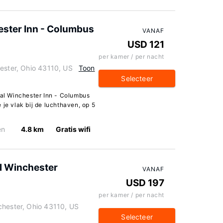
ster Inn - Columbus
VANAF
USD 121
per kamer / per nacht
ester, Ohio 43110, US
Toon
Selecteer
nal Winchester Inn - Columbus
 je vlak bij de luchthaven, op 5
en
4.8 km
Gratis wifi
l Winchester
VANAF
USD 197
per kamer / per nacht
chester, Ohio 43110, US
Selecteer