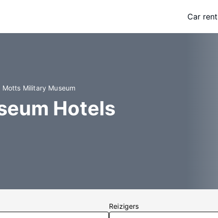
Car rent
n Motts Military Museum
useum Hotels
Reizigers