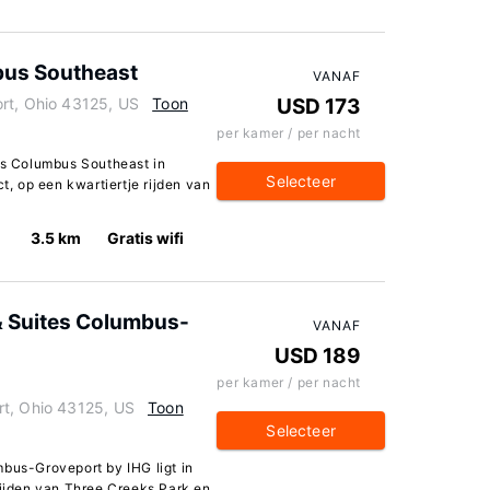
bus Southeast
VANAF
rt, Ohio 43125, US
Toon
USD 173
per kamer / per nacht
tes Columbus Southeast in
Selecteer
ct, op een kwartiertje rijden van
3.5 km
Gratis wifi
& Suites Columbus-
VANAF
USD 189
per kamer / per nacht
rt, Ohio 43125, US
Toon
Selecteer
mbus-Groveport by IHG ligt in
rijden van Three Creeks Park en