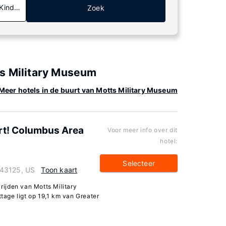
 Kinderen
Zoek
ts Military Museum
Meer hotels in de buurt van Motts Military Museum
ort! Columbus Area
Voor meer info over dit
hotel:
Selecteer
 43125, US
Toon kaart
 rijden van Motts Military
age ligt op 19,1 km van Greater