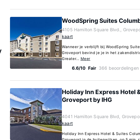
WoodSpring Suites Colum
4105 Hamilton Square Blvd., Grovepo
kaart
Wanneer je verblijft bij WoodSpring Sui
y
Groveport bevind je je in het zakendistri
Greater...
Meer
6.6/10
Fair
366 beoordelingen
Holiday Inn Express Hotel 
Groveport by IHG
4041 Hamilton Square Blvd, Grovepo
kaart
Holiday Inn Express Hotel & Suites Colu
Groveport in de buitenwijken, op 5 min. 