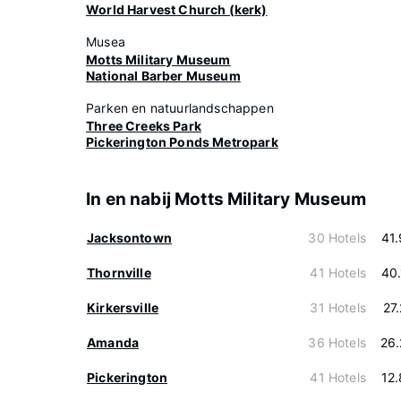
World Harvest Church (kerk)
Musea
Motts Military Museum
National Barber Museum
Parken en natuurlandschappen
Three Creeks Park
Pickerington Ponds Metropark
In en nabij Motts Military Museum
Jacksontown
30 Hotels
41
Thornville
41 Hotels
40
Kirkersville
31 Hotels
27
Amanda
36 Hotels
26
Pickerington
41 Hotels
12