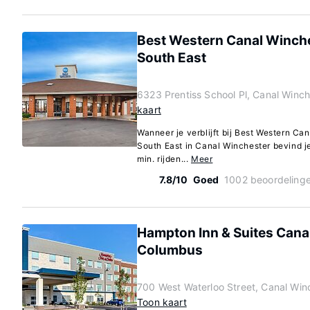
Best Western Canal Winche
South East
6323 Prentiss School Pl, Canal Winch
kaart
Wanneer je verblijft bij Best Western Ca
South East in Canal Winchester bevind je
min. rijden...
Meer
7.8/10
Goed
1002 beoordeling
Hampton Inn & Suites Cana
Columbus
700 West Waterloo Street, Canal Win
Toon kaart