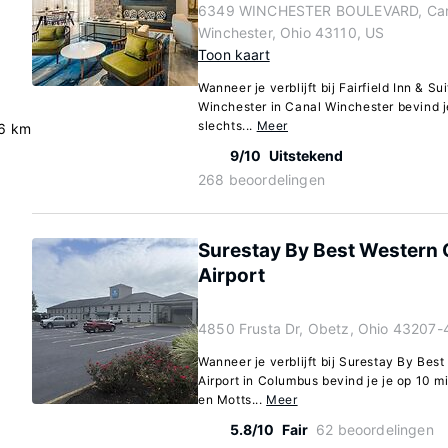
6349 WINCHESTER BOULEVARD, Can
Winchester, Ohio 43110, US
Toon kaart
Wanneer je verblijft bij Fairfield Inn & 
Winchester in Canal Winchester bevind je
slechts...
Meer
.6 km
9/10
Uitstekend
268 beoordelingen
Surestay By Best Western 
Airport
4850 Frusta Dr, Obetz, Ohio 43207
Wanneer je verblijft bij Surestay By Be
Airport in Columbus bevind je je op 10 m
en Motts...
Meer
5.8/10
Fair
62 beoordelingen