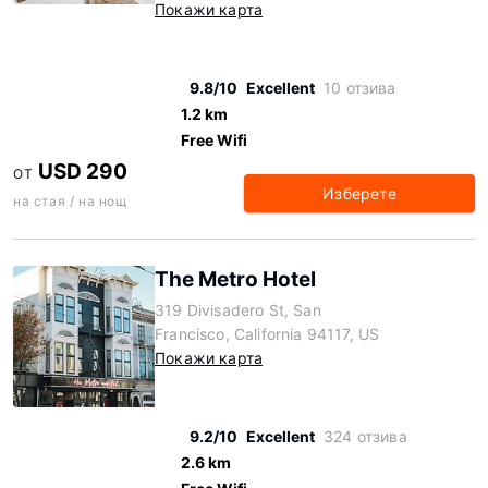
Покажи карта
9.8/10
Excellent
10 отзива
1.2 km
Free Wifi
USD 290
ОТ
Изберете
на стая / на нощ
The Metro Hotel
319 Divisadero St, San
Francisco, California 94117, US
Покажи карта
9.2/10
Excellent
324 отзива
2.6 km