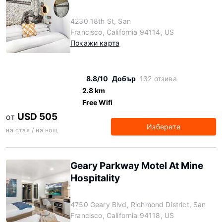
4230 18th St, San
Francisco, California 94114, US
Покажи карта
8.8/10
Добър
132 отзива
2.8 km
Free Wifi
USD 505
ОТ
Изберете
на стая / на нощ
Geary Parkway Motel At Mine
Hospitality
4750 Geary Blvd, Richmond District, San
Francisco, California 94118, US