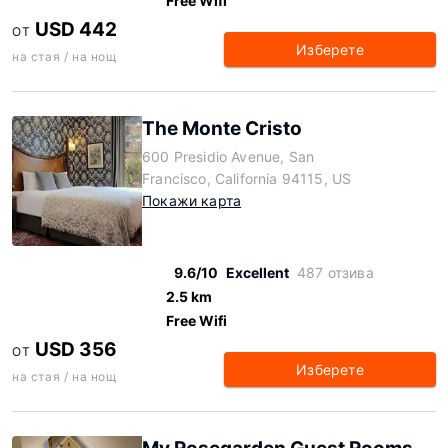
Free Wifi
USD 442
ОТ
Изберете
на стая / на нощ
The Monte Cristo
600 Presidio Avenue, San
Francisco, California 94115, US
Покажи карта
9.6/10
Excellent
487 отзива
2.5 km
Free Wifi
USD 356
ОТ
Изберете
на стая / на нощ