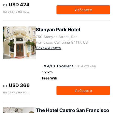
USD 424
ОТ
Изберете
на стая / на нощ
Stanyan Park Hotel
750 Stanyan Street, San
Francisco, California 94117, US
Покажи карта
9.4/10
Excellent
1014 отзива
1.2 km
Free Wifi
USD 366
ОТ
Изберете
на стая / на нощ
The Hotel Castro San Francisco