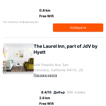
0.8 km
Free Wifi
За повече информация:
Изберете
The Laurel Inn, part of JdV by
Hyatt
444 Presidio Ave, San
Francisco, California 94115, US
Покажи карта
8.4/10
Добър
996 отзива
2.6 km
Free Wifi