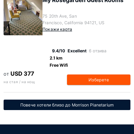
My Rosegarden Guest Rooms
75 20th Ave, San
Francisco, California 94121, US
Покажи карта
9.4/10
Excellent
6 отзива
2.1 km
Free Wifi
USD 377
ОТ
Изберете
на стая / на нощ
Повече хотели близо до Morrison Planetarium